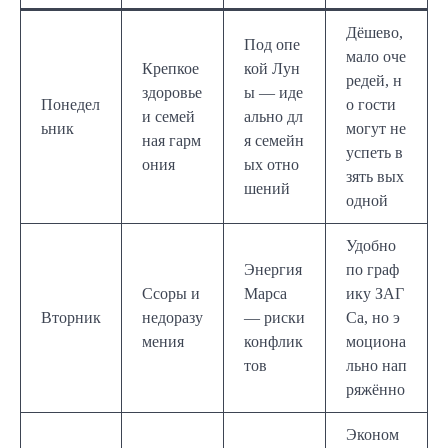
Дёшево,
Под опе
мало оче
Крепкое
кой Лун
редей, н
здоровье
ы — иде
Понедел
о гости
и семей
ально дл
ьник
могут не
ная гарм
я семейн
успеть в
ония
ых отно
зять вых
шений
одной
Удобно
Энергия
по граф
Ссоры и
Марса
ику ЗАГ
Вторник
недоразу
— риски
Са, но э
мения
конфлик
моциона
тов
льно нап
ряжённо
Эконом