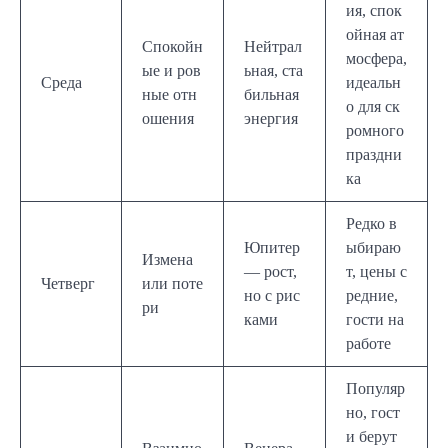
ия, спок
ойная ат
Спокойн
Нейтрал
мосфера,
ые и ров
ьная, ста
Среда
идеальн
ные отн
бильная
о для ск
ошения
энергия
ромного
праздни
ка
Редко в
Юпитер
ыбираю
Измена
— рост,
т, цены с
Четверг
или поте
но с рис
редние,
ри
ками
гости на
работе
Популяр
но, гост
и берут