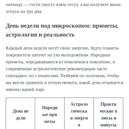
пятницу — гости смогут взять отгул, а вы получите мини-
отпуск на три дня.
День недели под микроскопом: приметы,
астрология и реальность
Каждый день недели несёт свою энергию, будто планета-
покровитель шепчет на ухо молодожёнам. Народные
приметы, передававшиеся из поколения в поколение, и
современные астрологические рекомендации часто
совпадают, но с нюансами. Разберём по полочкам, чтобы
вы могли сравнить и почувствовать, какой день отзывается
именно вашей паре.
Астроло
Практи
Народн
День не
гическа
ческие п
ые при
дели
я энерги
люсы и
меты
я
минусы