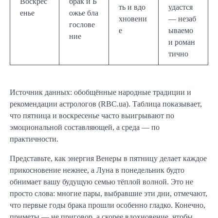
Воскрес
брак и Б
ть и вдо
удастся
енье
ожье бла
хновени
— незаб
гослове
е
ываемо
ние
и роман
тично
Источник данных: обобщённые народные традиции и
рекомендации астрологов (RBC.ua). Таблица показывает,
что пятница и воскресенье часто выигрывают по
эмоциональной составляющей, а среда — по
практичности.
Представьте, как энергия Венеры в пятницу делает каждое
прикосновение нежнее, а Луна в понедельник будто
обнимает вашу будущую семью тёплой волной. Это не
просто слова: многие пары, выбравшие эти дни, отмечают,
что первые годы брака прошли особенно гладко. Конечно,
приметы — не приговор, а скорее вдохновение, чтобы