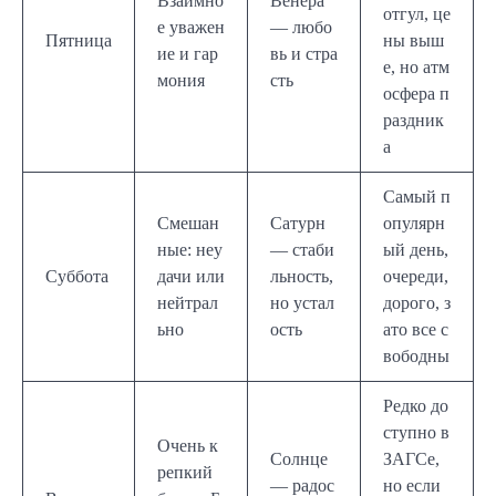
Взаимно
Венера
отгул, це
е уважен
— любо
Пятница
ны выш
ие и гар
вь и стра
е, но атм
мония
сть
осфера п
раздник
а
Самый п
Смешан
Сатурн
опулярн
ные: неу
— стаби
ый день,
Суббота
дачи или
льность,
очереди,
нейтрал
но устал
дорого, з
ьно
ость
ато все с
вободны
Редко до
ступно в
Очень к
Солнце
ЗАГСе,
репкий
— радос
но если