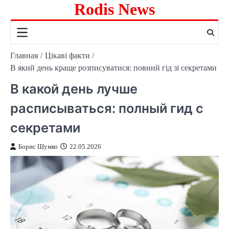
Rodis News
Перейти
к
содержимому
Главная
Цікаві факти
В який день краще розписуватися: повний гід зі секретами
В какой день лучше
расписываться: полный гид с
секретами
Борис Шумко
22.05.2026