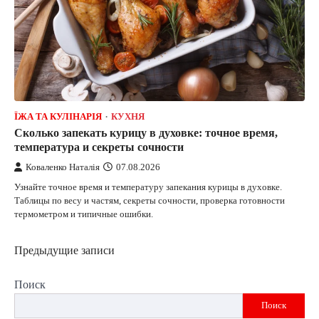
ЇЖА ТА КУЛІНАРІЯ
КУХНЯ
Сколько запекать курицу в духовке: точное время,
температура и секреты сочности
Коваленко Наталія
07.08.2026
Узнайте точное время и температуру запекания курицы в духовке.
Таблицы по весу и частям, секреты сочности, проверка готовности
термометром и типичные ошибки.
Навигация
Предыдущие записи
по
Поиск
записям
Поиск