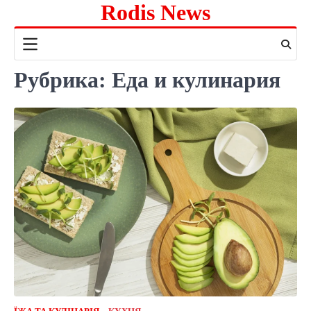
Rodis News
Перейти
к
содержимому
Рубрика:
Еда и кулинария