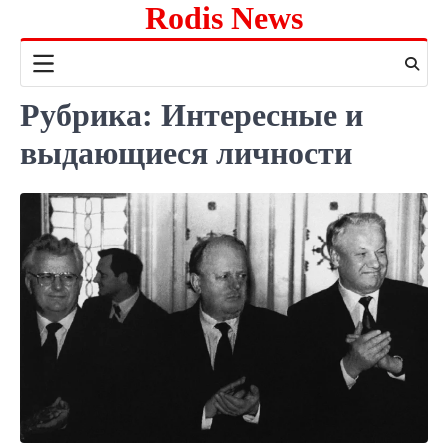
Rodis News
Перейти
к
содержимому
Рубрика:
Интересные и
выдающиеся личности