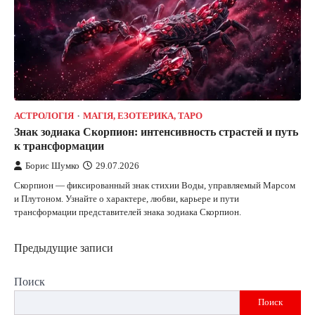
АСТРОЛОГІЯ
МАГІЯ, ЕЗОТЕРИКА, ТАРО
Знак зодиака Скорпион: интенсивность страстей и путь
к трансформации
Борис Шумко
29.07.2026
Скорпион — фиксированный знак стихии Воды, управляемый Марсом
и Плутоном. Узнайте о характере, любви, карьере и пути
трансформации представителей знака зодиака Скорпион.
Навигация
Предыдущие записи
по
Поиск
записям
Поиск