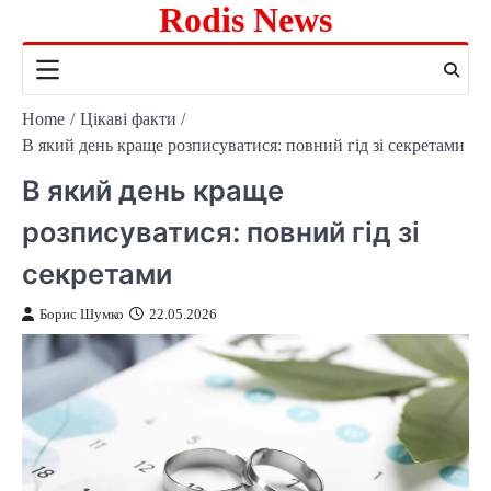
Rodis News
Skip
to
content
Home
Цікаві факти
В який день краще розписуватися: повний гід зі секретами
В який день краще
розписуватися: повний гід зі
секретами
Борис Шумко
22.05.2026