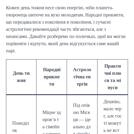
Кожен день тижня несе свою енергію, ніби планета-
охоронець шепоче на вухо молодятам. Народні прикмети,
що передавалися з покоління в покоління, і сучасні
астрологічні рекомендації часто збігаються, але з
нюансами. Давайте розберемо по поличках, щоб ви могли
порівняти і відчути, який день відгукується саме вашій
парі.
Практи
Народні
Астроло
День ти
чні плю
прикме
гічна ен
жня
си та мі
ти
ергія
нуси
Дешево,
Під опік
мало чер
Міцне зд
ою Міся
г, але гос
оров’я т
ця — іде
Понеділ
ті можут
а сімейн
ально дл
ок
ь не вст
а гармон
я сімейн