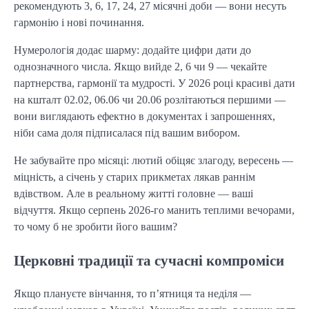
рекомендують 3, 6, 17, 24, 27 місячні доби — вони несуть
гармонію і нові починання.
Нумерологія додає шарму: додайте цифри дати до
однозначного числа. Якщо вийде 2, 6 чи 9 — чекайте
партнерства, гармонії та мудрості. У 2026 році красиві дати
на кшталт 02.02, 06.06 чи 20.06 розлітаються першими —
вони виглядають ефектно в документах і запрошеннях,
ніби сама доля підписалася під вашим вибором.
Не забувайте про місяці: лютий обіцяє злагоду, вересень —
міцність, а січень у старих прикметах лякав раннім
вдівством. Але в реальному житті головне — ваші
відчуття. Якщо серпень 2026-го манить теплими вечорами,
то чому б не зробити його вашим?
Церковні традиції та сучасні компроміси
Якщо плануєте вінчання, то п’ятниця та неділя —