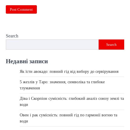
Search
Search
Недавні записи
Як їсти авокадо: повний гід від вибору до сервірування
5 жезлів у Таро: значення, символіка та глибоке
тлумачення
Діва і Скорпіон сумісність: глибокий аналіз союзу землі та
води
Овен і рак сумісність: повний гід по гармонії вогню та
води