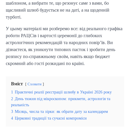
шаблоном, а вибрати те, що резонує саме з вами, бо
щасливий шлюб будується не на даті, а на щоденній
турботі.
У цьому матеріалі ми розберемо все: від реального графіка
роботи РАЦСів і вартості церемонії до глибоких
астрологічних рекомендацій та народних повір’їв. Ви
дізнаєтеся, як уникнути типових пасток і зробити день
розпису по-справжньому своїм, навіть якщо бюджет
скромний або гості розкидані по країні.
Вміст
Сховати
1
Практичні реалії реєстрації шлюбу в Україні 2026 року
2
День тижня під мікроскопом: прикмети, астрологія та
реальність
3
Місяць, числа та зірки: як обрати дату за календарем
4
Церковні традиції та сучасні компроміси