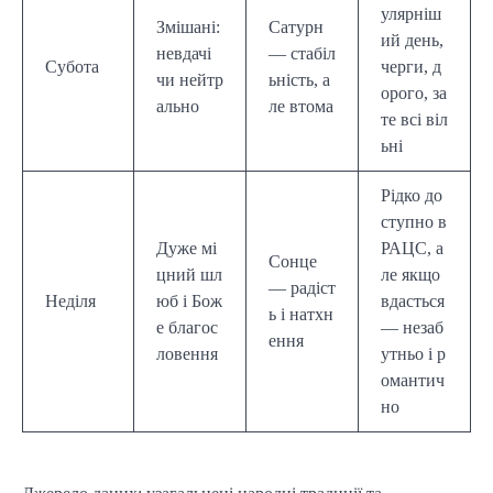
улярніш
Змішані:
Сатурн
ий день,
невдачі
— стабіл
Субота
черги, д
чи нейтр
ьність, а
орого, за
ально
ле втома
те всі віл
ьні
Рідко до
ступно в
Дуже мі
РАЦС, а
Сонце
цний шл
ле якщо
— радіст
Неділя
юб і Бож
вдасться
ь і натхн
е благос
— незаб
ення
ловення
утньо і р
омантич
но