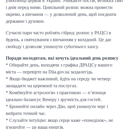
улюбленці церков в Україні. Уникайте постів, великих свят
і днів перед ними. Цивільний розпис можна провести
окремо, а вінчання — у дозволений день, щоб поєднати
державне і духовне.
Сучасні пари часто роблять гібрид: розпис у РАЦСі в
будень, а святкування з вінчанням у вихідний. Це дає
свободу і дозволяє уникнути суботнього хаосу.
Поради молодятам, які хочуть ідеальний день розпису
* Обирайте день, виходячи з графіка ДРАЦСу вашого
міста — перевірте на Diia.gov.ua заздалегідь.
* Якщо бюджет важливий, йдіть на середу чи четвер:
заощадите на церемонії та послугах.
* Комбінуйте астрологію з практикою — п’ятниця
ідеально балансує Венеру і зручність для гостей.
* Бронюйте онлайн через Дію, щоб уникнути черг і
вибрати точний час.
* Слухайте інтуїцію: якщо серце каже «понеділок», не
ігноруйте — це ваша енергія.