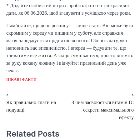
* Додайте особистий штрих: зробіть фото на тлі красивої
дати, як 06.06.2026, щоб згадувати з усмішкою через роки.
Пам’ятайте, що день розпису — лише старт. Він може бути
скромним у середу чи пишним у суботу, але справжня
магія народжується щодня після нього. Оберіть дату, яка
наповнить вас впевненістю, і вперед — будувати те, що
триватиме все життя. А якщо сумніваєтеся, просто візьміть
за руку кохану людину і відчуйте: правильний день уже
чекає.
ЦІКАВІ ФАКТИ
Post
⟵
⟶
Як правильно спати на
З чим засвоюється вітамін D:
navigation
подушці
секрети максимального
ефекту
Related Posts