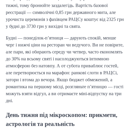
тижні, тому бронюйте заздалегідь. Вартість базової
реєстрації — символічні 0,85 грн державного мита, але
урочиста церемонія з фахівцем РАЦСу коштує від 2325 грн
у будні до 3730 грн у вихідні та свята.
Будні — понеділок-п’ятниця — дарують спокій, менше
черг і нижчі ціни на ресторан чи ведучого. Ви не повірите,
але пари, які обирають середу чи четвер, часто економлять
до 30% на всьому святі і насолоджуються інтимною
атмосферою без натовпу. А от субота приваблює гостей,
але перетворюється на марафон: ранкові слоти в РАЦСі,
затори і втома до вечора. Якщо бюджет обмежений, а
романтика на першому місці, розгляньте п’ятницю — гості
можуть взяти відгул, а ви отримаєте міні-відпустку на три
дні.
День тижня під мікроскопом: прикмети,
астрологія та реальність