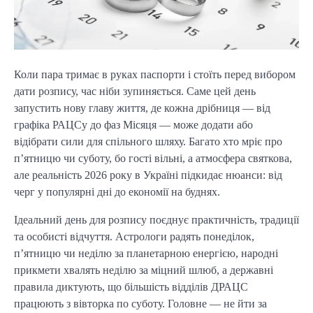
Коли пара тримає в руках паспорти і стоїть перед вибором
дати розпису, час ніби зупиняється. Саме цей день
запустить нову главу життя, де кожна дрібниця — від
графіка РАЦСу до фаз Місяця — може додати або
відібрати сили для спільного шляху. Багато хто мріє про
п’ятницю чи суботу, бо гості вільні, а атмосфера святкова,
але реальність 2026 року в Україні підкидає нюанси: від
черг у популярні дні до економії на буднях.
Ідеальний день для розпису поєднує практичність, традиції
та особисті відчуття. Астрологи радять понеділок,
п’ятницю чи неділю за планетарною енергією, народні
прикмети хвалять неділю за міцний шлюб, а державні
правила диктують, що більшість відділів ДРАЦС
працюють з вівторка по суботу. Головне — не йти за