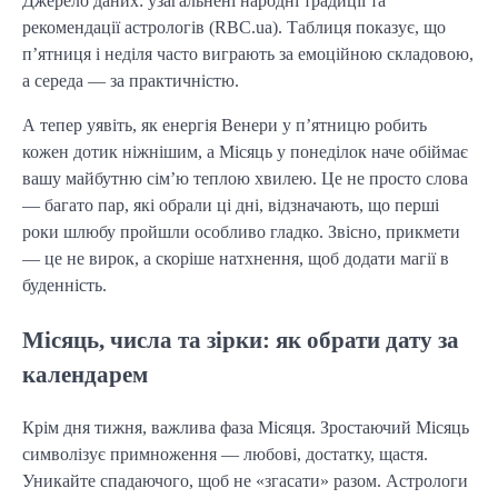
Джерело даних: узагальнені народні традиції та
рекомендації астрологів (RBC.ua). Таблиця показує, що
п’ятниця і неділя часто виграють за емоційною складовою,
а середа — за практичністю.
А тепер уявіть, як енергія Венери у п’ятницю робить
кожен дотик ніжнішим, а Місяць у понеділок наче обіймає
вашу майбутню сім’ю теплою хвилею. Це не просто слова
— багато пар, які обрали ці дні, відзначають, що перші
роки шлюбу пройшли особливо гладко. Звісно, прикмети
— це не вирок, а скоріше натхнення, щоб додати магії в
буденність.
Місяць, числа та зірки: як обрати дату за
календарем
Крім дня тижня, важлива фаза Місяця. Зростаючий Місяць
символізує примноження — любові, достатку, щастя.
Уникайте спадаючого, щоб не «згасати» разом. Астрологи