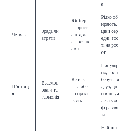
а
Рідко об
Юпітер
ирають,
— зрост
Зрада чи
ціни сер
Четвер
ання, ал
втрати
едні, гос
е з ризик
ті на роб
ами
оті
Популяр
но, гості
Венера
беруть ві
Взаємоп
П’ятниц
— любо
дгул, цін
овага та
я
в і прист
и вищі, а
гармонія
расть
ле атмос
фера свя
та
Найпоп