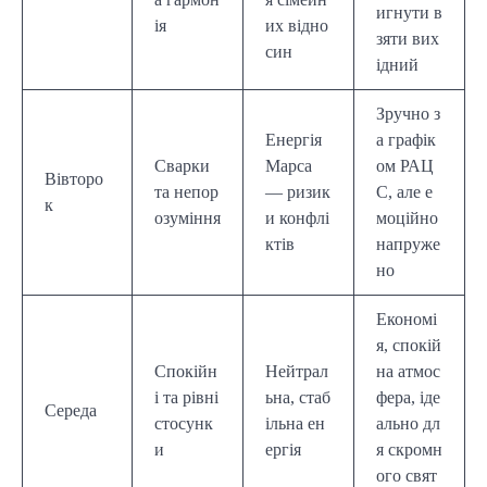
игнути в
ія
их відно
зяти вих
син
ідний
Зручно з
Енергія
а графік
Сварки
Марса
ом РАЦ
Вівторо
та непор
— ризик
С, але е
к
озуміння
и конфлі
моційно
ктів
напруже
но
Економі
я, спокій
Спокійн
Нейтрал
на атмос
і та рівні
ьна, стаб
фера, іде
Середа
стосунк
ільна ен
ально дл
и
ергія
я скромн
ого свят