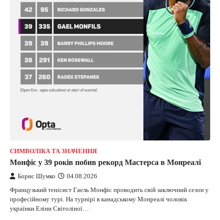
СИМВОЛІКА ТА ЗНАЧЕННЯ
Монфіс у 39 років побив рекорд Мастерса в Монреалі
Борис Шумко
04.08.2026
Французький тенісист Гаель Монфіс проводить свій заключний сезон у
професійному турі. На турнірі в канадському Монреалі чоловік
українки Еліни Світоліної…