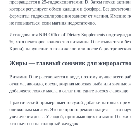
превращается в 25-гидроксивитамин D. Затем почки актив
которая регулирует обмен кальция и фосфора. Без достаточн
ферменты гидроксилирования зависят от магния. Именно по
не повышаться, если магния недостаточно.
Исследования NIH Office of Dietary Supplements подтвержд
%, хотя некоторое количество витамина D всасывается и бе
Крона), нарушении оттока желчи или после бариатрических
Жиры — главный союзник для жирораство
Витамин D не растворяется в воде, поэтому лучше всего ра
отжима, авокадо, орехи, жирная морская рыба или яичные 
добавляете ложку масла в салат или едите лосося с авокадо
Практический пример: вместо сухой добавки натощак примит
оливковым маслом. Это не просто рекомендация — это нау
увеличения дозы. У людей, принимающих витамин D с жирно
кто пьет его на голодный желудок.