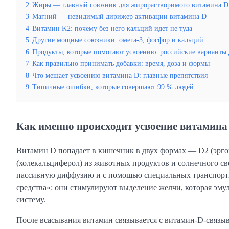
2
Жиры — главный союзник для жирорастворимого витамина D
3
Магний — невидимый дирижер активации витамина D
4
Витамин K2: почему без него кальций идет не туда
5
Другие мощные союзники: омега-3, фосфор и кальций
6
Продукты, которые помогают усвоению: российские варианты
7
Как правильно принимать добавки: время, доза и формы
8
Что мешает усвоению витамина D: главные препятствия
9
Типичные ошибки, которые совершают 99 % людей
Как именно происходит усвоение витамина
Витамин D попадает в кишечник в двух формах — D2 (эрго
(холекальциферол) из животных продуктов и солнечного св
пассивную диффузию и с помощью специальных транспортн
средства»: они стимулируют выделение желчи, которая эм
систему.
После всасывания витамин связывается с витамин-D-связыв