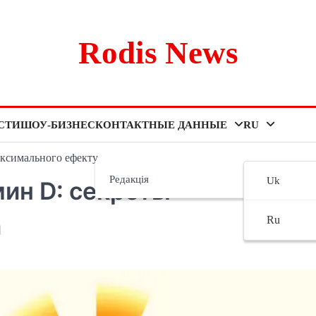
Rodis News
СТИ
ШОУ-БИЗНЕС
КОНТАКТНЫЕ ДАННЫЕ
RU
максимального ефекту
Редакція
Uk
мин D: секреты
а
Ru