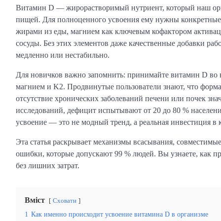
Витамин D — жирорастворимый нутриент, который наш орга
пищей. Для полноценного усвоения ему нужны конкретные 
жирами из еды, магнием как ключевым кофактором активаци
сосуды. Без этих элементов даже качественные добавки раб
медленно или нестабильно.
Для новичков важно запомнить: принимайте витамин D во в
магнием и K2. Продвинутые пользователи знают, что форма
отсутствие хронических заболеваний печени или почек зн
исследований, дефицит испытывают от 20 до 80 % населени
усвоение — это не модный тренд, а реальная инвестиция в 
Эта статья раскрывает механизмы всасывания, совместимы
ошибки, которые допускают 99 % людей. Вы узнаете, как п
без лишних затрат.
Вміст
Сховати
1
Как именно происходит усвоение витамина D в организме