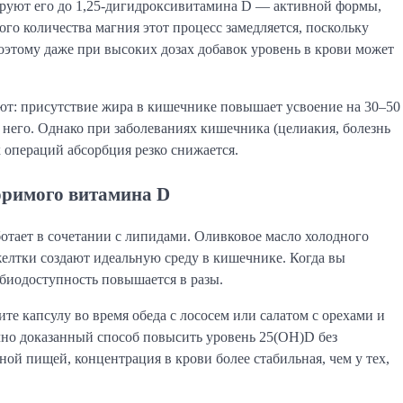
ируют его до 1,25-дигидроксивитамина D — активной формы,
ого количества магния этот процесс замедляется, поскольку
этому даже при высоких дозах добавок уровень в крови может
ают: присутствие жира в кишечнике повышает усвоение на 30–50
з него. Однако при заболеваниях кишечника (целиакия, болезнь
 операций абсорбция резко снижается.
римого витамина D
ботает в сочетании с липидами. Оливковое масло холодного
желтки создают идеальную среду в кишечнике. Когда вы
, биодоступность повышается в разы.
е капсулу во время обеда с лососем или салатом с орехами и
чно доказанный способ повысить уровень 25(OH)D без
й пищей, концентрация в крови более стабильная, чем у тех,