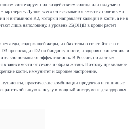
низм синтезирует под воздействием солнца или получает с
«партнеры». Лучше всего он всасывается вместе с полезными
и и витамином K2, который направляет кальций в кости, а не в
отают лишь наполовину, а уровень 25(OH)D в крови растет
ремя еды, содержащей жиры, и обязательно сочетайте его с
 D3 превосходит D2 по биодоступности, а здоровье кишечника 
ачительно повышают эффективность. В России, по данным
я в зависимости от сезона и образа жизни. Поэтому правильное
крепкие кости, иммунитет и хорошее настроение.
е нутриенты, практические комбинации продуктов и типичные
ревратить обычную капсулу в мощный инструмент для здоровья