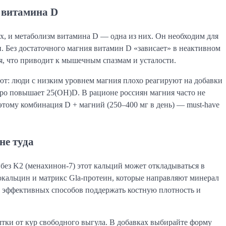
 витамина D
х, и метаболизм витамина D — одна из них. Он необходим для
 Без достаточного магния витамин D «зависает» в неактивном
я, что приводит к мышечным спазмам и усталости.
ывают: люди с низким уровнем магния плохо реагируют на добавки
ро повышает 25(OH)D. В рационе россиян магния часто не
оэтому комбинация D + магний (250–400 мг в день) — must-have
не туда
без K2 (менахинон-7) этот кальций может откладываться в
еокальцин и матрикс Gla-протеин, которые направляют минерал
х эффективных способов поддержать костную плотность и
тки от кур свободного выгула. В добавках выбирайте форму