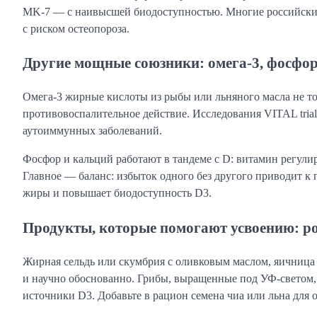
MK-7 — с наивысшей биодоступностью. Многие российские 
с риском остеопороза.
Другие мощные союзники: омега-3, фосфор
Омега-3 жирные кислоты из рыбы или льняного масла не т
противовоспалительное действие. Исследования VITAL tria
аутоиммунных заболеваний.
Фосфор и кальций работают в тандеме с D: витамин регули
Главное — баланс: избыток одного без другого приводит к
жиры и повышает биодоступность D3.
Продукты, которые помогают усвоению: р
Жирная сельдь или скумбрия с оливковым маслом, яичница с
и научно обоснованно. Грибы, выращенные под УФ-светом,
источники D3. Добавьте в рацион семена чиа или льна для о