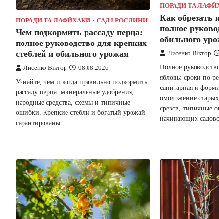
ПОРАДИ ТА ЛАФЙ
Как обрезать 
ПОРАДИ ТА ЛАФЙХАКИ
САД І РОСЛИНИ
полное руково
Чем подкормить рассаду перца:
обильного ур
полное руководство для крепких
стеблей и обильного урожая
Лисенко Віктор
Полное руководство
Лисенко Віктор
08.08.2026
яблонь: сроки по р
Узнайте, чем и когда правильно подкормить
санитарная и форм
рассаду перца: минеральные удобрения,
омоложение старых 
народные средства, схемы и типичные
срезов, типичные о
ошибки. Крепкие стебли и богатый урожай
начинающих садово
гарантированы.