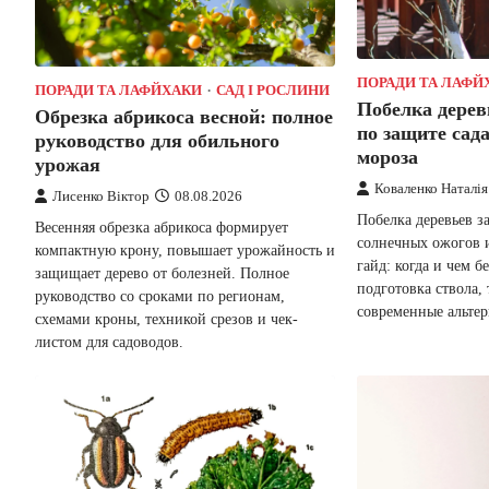
ПОРАДИ ТА ЛАФЙ
ПОРАДИ ТА ЛАФЙХАКИ
САД І РОСЛИНИ
Побелка дерев
Обрезка абрикоса весной: полное
по защите сада
руководство для обильного
мороза
урожая
Коваленко Наталія
Лисенко Віктор
08.08.2026
Побелка деревьев з
Весенняя обрезка абрикоса формирует
солнечных ожогов 
компактную крону, повышает урожайность и
гайд: когда и чем б
защищает дерево от болезней. Полное
подготовка ствола
руководство со сроками по регионам,
современные альте
схемами кроны, техникой срезов и чек-
листом для садоводов.