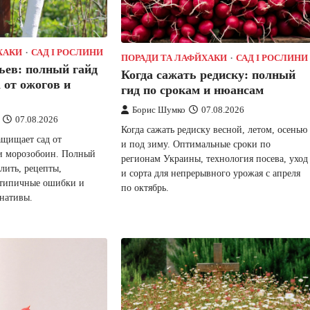
ХАКИ
САД І РОСЛИНИ
ПОРАДИ ТА ЛАФЙХАКИ
САД І РОСЛИНИ
ьев: полный гайд
Когда сажать редиску: полный
 от ожогов и
гид по срокам и нюансам
Борис Шумко
07.08.2026
07.08.2026
Когда сажать редиску весной, летом, осенью
ащищает сад от
и под зиму. Оптимальные сроки по
и морозобоин. Полный
регионам Украины, технология посева, уход
елить, рецепты,
и сорта для непрерывного урожая с апреля
, типичные ошибки и
по октябрь.
рнативы.