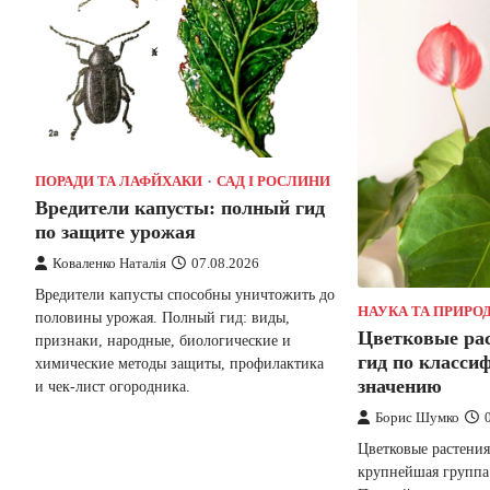
ПОРАДИ ТА ЛАФЙХАКИ
САД І РОСЛИНИ
Вредители капусты: полный гид
по защите урожая
Коваленко Наталія
07.08.2026
Вредители капусты способны уничтожить до
НАУКА ТА ПРИРО
половины урожая. Полный гид: виды,
Цветковые ра
признаки, народные, биологические и
гид по класси
химические методы защиты, профилактика
значению
и чек-лист огородника.
Борис Шумко
Цветковые растени
крупнейшая группа