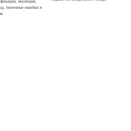
ификация, эволюция,
ход, типичные ошибки и
ов.