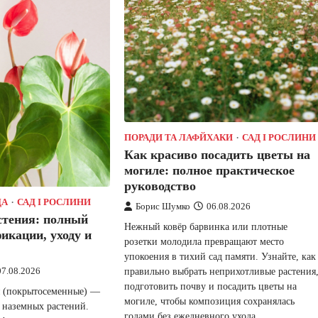
ПОРАДИ ТА ЛАФЙХАКИ
САД І РОСЛИНИ
Как красиво посадить цветы на
могиле: полное практическое
руководство
ДА
САД І РОСЛИНИ
Борис Шумко
06.08.2026
стения: полный
Нежный ковёр барвинка или плотные
фикации, уходу и
розетки молодила превращают место
упокоения в тихий сад памяти. Узнайте, как
правильно выбрать неприхотливые растения
07.08.2026
подготовить почву и посадить цветы на
я (покрытосеменные) —
могиле, чтобы композиция сохранялась
 наземных растений.
годами без ежедневного ухода.