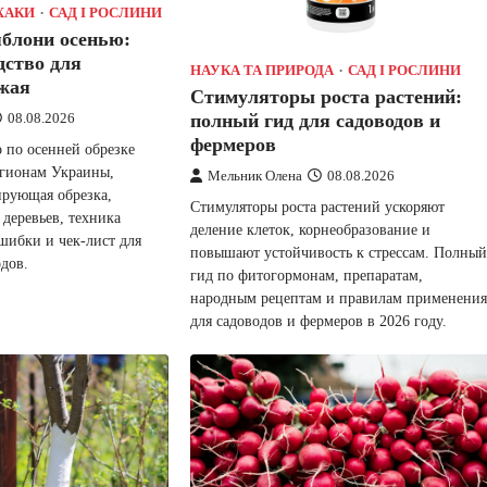
ХАКИ
САД І РОСЛИНИ
яблони осенью:
дство для
НАУКА ТА ПРИРОДА
САД І РОСЛИНИ
ожая
Стимуляторы роста растений:
полный гид для садоводов и
08.08.2026
фермеров
 по осенней обрезке
егионам Украины,
Мельник Олена
08.08.2026
ирующая обрезка,
Стимуляторы роста растений ускоряют
деревьев, техника
деление клеток, корнеобразование и
шибки и чек-лист для
повышают устойчивость к стрессам. Полный
дов.
гид по фитогормонам, препаратам,
народным рецептам и правилам применения
для садоводов и фермеров в 2026 году.