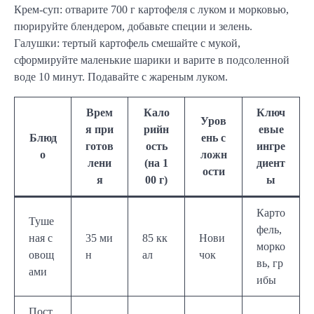
Крем-суп: отварите 700 г картофеля с луком и морковью,
пюрируйте блендером, добавьте специи и зелень.
Галушки: тертый картофель смешайте с мукой,
сформируйте маленькие шарики и варите в подсоленной
воде 10 минут. Подавайте с жареным луком.
Врем
Кало
Ключ
Уров
я при
рийн
евые
Блюд
ень с
готов
ость
ингре
о
ложн
лени
(на 1
диент
ости
я
00 г)
ы
Карто
Туше
фель,
ная с
35 ми
85 кк
Нови
морко
овощ
н
ал
чок
вь, гр
ами
ибы
Пост