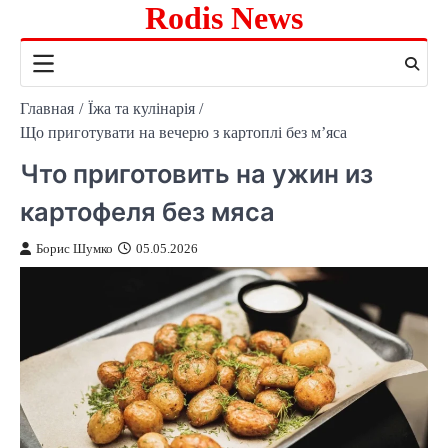
Rodis News
Перейти
к
содержимому
Главная
Їжа та кулінарія
Що приготувати на вечерю з картоплі без м’яса
Что приготовить на ужин из
картофеля без мяса
Борис Шумко
05.05.2026