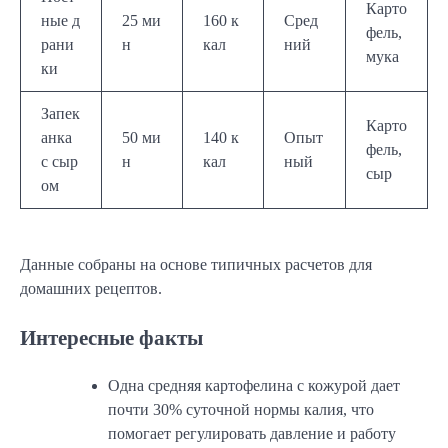
Карто
ные д
25 ми
160 к
Сред
фель,
рани
н
кал
ний
мука
ки
Запек
Карто
анка
50 ми
140 к
Опыт
фель,
с сыр
н
кал
ный
сыр
ом
Данные собраны на основе типичных расчетов для
домашних рецептов.
Интересные факты
Одна средняя картофелина с кожурой дает
почти 30% суточной нормы калия, что
помогает регулировать давление и работу