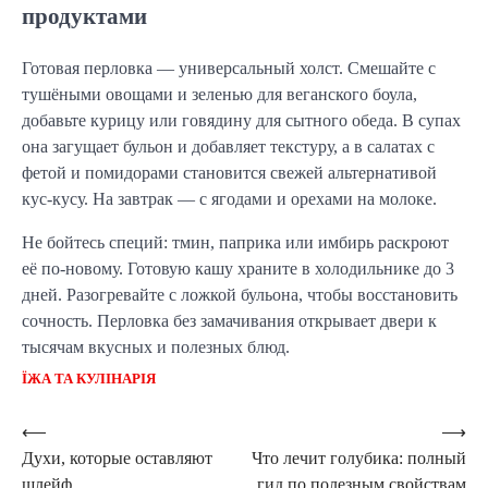
продуктами
Готовая перловка — универсальный холст. Смешайте с
тушёными овощами и зеленью для веганского боула,
добавьте курицу или говядину для сытного обеда. В супах
она загущает бульон и добавляет текстуру, а в салатах с
фетой и помидорами становится свежей альтернативой
кус-кусу. На завтрак — с ягодами и орехами на молоке.
Не бойтесь специй: тмин, паприка или имбирь раскроют
её по-новому. Готовую кашу храните в холодильнике до 3
дней. Разогревайте с ложкой бульона, чтобы восстановить
сочность. Перловка без замачивания открывает двери к
тысячам вкусных и полезных блюд.
ЇЖА ТА КУЛІНАРІЯ
Навигация
⟵
⟶
Духи, которые оставляют
Что лечит голубика: полный
по
шлейф
гид по полезным свойствам