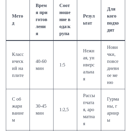
Врем
Соот
Для
я при
ноше
Мето
Резул
кого
готов
ние в
д
ьтат
подхо
лени
ода:к
дит
я
рупа
Нови
Нежн
Класс
чки,
ая, ун
ическ
40-60
повсе
1:5
иверс
ий на
мин
дневн
альна
плите
ое ме
я
ню
Рассы
С об
Гурма
пчата
жари
30-45
ны, г
1:2,5
я, аро
вание
мин
арнир
матна
м
ы
я