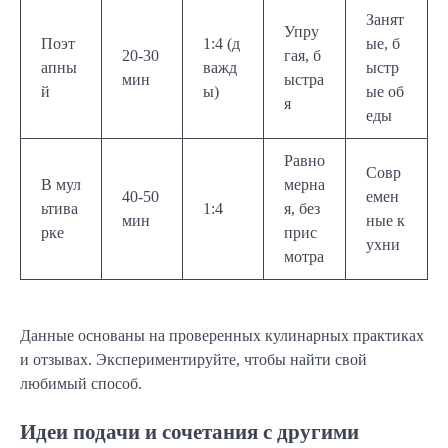
Занят
Упру
Поэт
1:4 (д
ые, б
20-30
гая, б
апны
важд
ыстр
мин
ыстра
й
ы)
ые об
я
еды
Равно
Совр
В мул
мерна
40-50
емен
ьтива
1:4
я, без
мин
ные к
рке
прис
ухни
мотра
Данные основаны на проверенных кулинарных практиках
и отзывах. Экспериментируйте, чтобы найти свой
любимый способ.
Идеи подачи и сочетания с другими