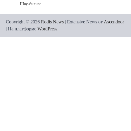
Шоу-бизнес
Copyright © 2026
Rodis News
| Extensive News от
Ascendoor
| На платформе
WordPress
.