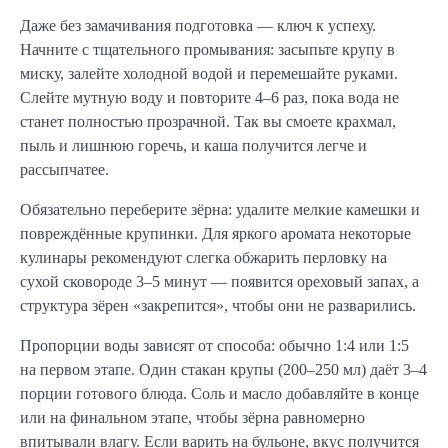
Даже без замачивания подготовка — ключ к успеху.
Начните с тщательного промывания: засыпьте крупу в
миску, залейте холодной водой и перемешайте руками.
Слейте мутную воду и повторите 4–6 раз, пока вода не
станет полностью прозрачной. Так вы смоете крахмал,
пыль и лишнюю горечь, и каша получится легче и
рассыпчатее.
Обязательно переберите зёрна: удалите мелкие камешки и
повреждённые крупинки. Для яркого аромата некоторые
кулинары рекомендуют слегка обжарить перловку на
сухой сковороде 3–5 минут — появится ореховый запах, а
структура зёрен «закрепится», чтобы они не разварились.
Пропорции воды зависят от способа: обычно 1:4 или 1:5
на первом этапе. Один стакан крупы (200–250 мл) даёт 3–4
порции готового блюда. Соль и масло добавляйте в конце
или на финальном этапе, чтобы зёрна равномерно
впитывали влагу. Если варить на бульоне, вкус получится