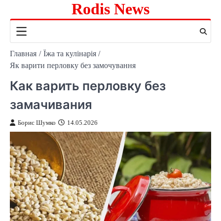
Rodis News
Перейти
к
содержимому
Главная
Їжа та кулінарія
Як варити перловку без замочування
Как варить перловку без
замачивания
Борис Шумко
14.05.2026