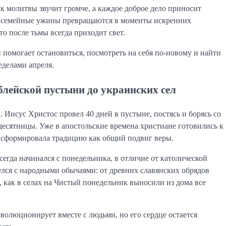
к молитвы звучит громче, а каждое доброе дело приносит
да семейные ужины превращаются в моменты искренних
то после тьмы всегда приходит свет.
помогает остановиться, посмотреть на себя по-новому и найти
еделами апреля.
блейской пустыни до украинских сел
. Иисус Христос провел 40 дней в пустыне, постясь и борясь со
десятницы. Уже в апостольские времена христиане готовились к
но сформировала традицию как общий подвиг веры.
всегда начинался с понедельника, в отличие от католической
лся с народными обычаями: от древних славянских обрядов
 как в селах на Чистый понедельник выносили из дома все
эволюционирует вместе с людьми, но его сердце остается