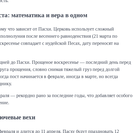
сть.
та: математика и вера в одном
ому что зависит от Пасхи. Церковь использует сложный
 полнолуния после весеннего равноденствия (21 марта по
кресенье совпадает с иудейской Песах, дату переносят на
8 дней до Пасхи. Прощеное воскресенье — последний день перед
друга прощения, словно снимая тяжелый груз перед долгой
да пост начинается в феврале, иногда в марте, но всегда
днику.
враля — рекордно рано за последние годы, что добавляет особого
ение.
лючевые вехи
враля и длится до 11 апреля. Пасху будут праздновать 12