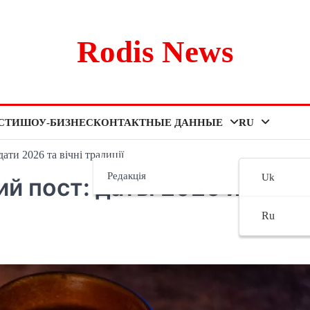
Rodis News
СТИ
ШОУ-БИЗНЕС
КОНТАКТНЫЕ ДАННЫЕ
RU
ати 2026 та вічні традиції
Редакція
Uk
ий пост: даты 2026 и
Ru