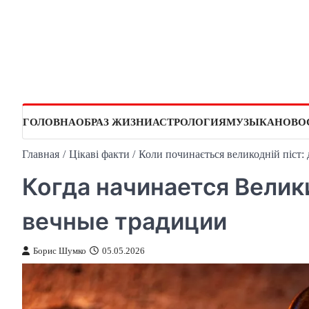
Перейти
к
содержимому
ГОЛОВНА
ОБРАЗ ЖИЗНИ
АСТРОЛОГИЯ
МУЗЫКА
НОВО
Главная
Цікаві факти
Коли починається великодній піст: д
Когда начинается Велик
вечные традиции
Борис Шумко
05.05.2026