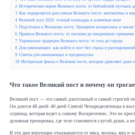
2
Исторические корни Великого поста: от библейской пустыни д
3
Как определяется дата начала Великого поста: математика и ве
4
Великий пост 2026: точный календарь и ключевые вехи
5
Подготовка к Великому посту: Прощеное воскресенье и магия
6
Правила Великого поста: от питания до ежедневных привычек
7
Украинские традиции Великого поста: от села до города
8
Для начинающих: как войти в пост без страха и разочаровани
9
Советы для начинающих и продвинутых
10
Интересные факты о Великом посте, которые удивляют даже 
Что такое Великий пост и почему он трогае
Великий пост — это самый длительный и самый строгий пе
Он длится 48 дней: 40 дней Святой Четыредесятницы в вос
седмица, которая ведет к самому Воскресению. Это не прос
духовная тренировка, где тело становится слугой души, а не
В эти дни верующие отказываются от мяса, молока, яиц и час