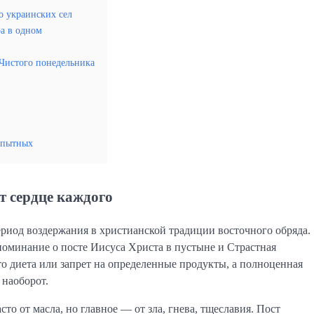
о украинских сел
ра в одном
 Чистого понедельника
й
опытных
т сердце каждого
риод воздержания в христианской традиции восточного обряда.
поминание о посте Иисуса Христа в пустыне и Страстная
то диета или запрет на определенные продукты, а полноценная
 наоборот.
то от масла, но главное — от зла, гнева, тщеславия. Пост