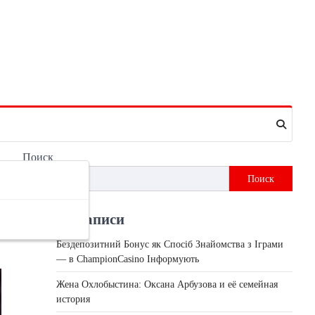
Поиск
Поиск
Недавні записи
Бездепозитний Бонус як Спосіб Знайомства з Іграми
— в ChampionCasino Інформують
Жена Охлобыстина: Оксана Арбузова и её семейная
история