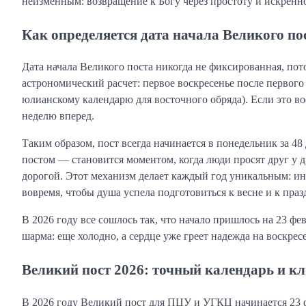
неизменным: возвращение к Богу через простоту и искренно
Как определяется дата начала Великого пос
Дата начала Великого поста никогда не фиксированная, пот
астрономический расчет: первое воскресенье после первого
юлианскому календарю для восточного обряда). Если это вос
неделю вперед.
Таким образом, пост всегда начинается в понедельник за 4
постом — становится моментом, когда люди просят друг у 
дорогой. Этот механизм делает каждый год уникальным: иног
вовремя, чтобы душа успела подготовиться к весне и к праз
В 2026 году все сошлось так, что начало пришлось на 23 фе
шарма: еще холодно, а сердце уже греет надежда на воскрес
Великий пост 2026: точный календарь и к
В 2026 году Великий пост для ПЦУ и УГКЦ начинается 23 фе