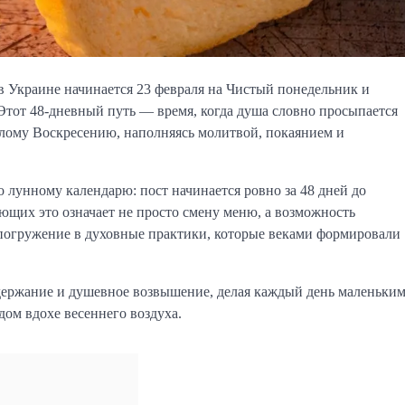
 в Украине начинается 23 февраля на Чистый понедельник и
. Этот 48-дневный путь — время, когда душа словно просыпается
етлому Воскресению, наполняясь молитвой, покаянием и
о лунному календарю: пост начинается ровно за 48 дней до
ющих это означает не просто смену меню, а возможность
 погружение в духовные практики, которые веками формировали
оздержание и душевное возвышение, делая каждый день маленьки
ом вдохе весеннего воздуха.