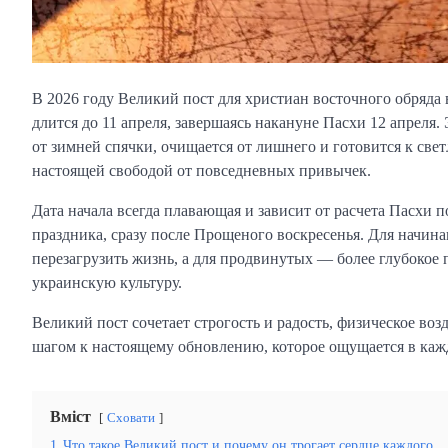
В 2026 году Великий пост для христиан восточного обряда
длится до 11 апреля, завершаясь накануне Пасхи 12 апреля
от зимней спячки, очищается от лишнего и готовится к св
настоящей свободой от повседневных привычек.
Дата начала всегда плавающая и зависит от расчета Пасхи п
праздника, сразу после Прощеного воскресенья. Для начина
перезагрузить жизнь, а для продвинутых — более глубокое
украинскую культуру.
Великий пост сочетает строгость и радость, физическое в
шагом к настоящему обновлению, которое ощущается в кажд
Вміст
Сховати
1
Что такое Великий пост и почему он трогает сердце каждого