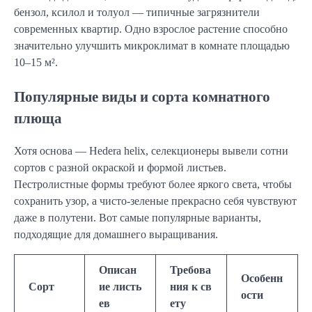
бензол, ксилол и толуол — типичные загрязнители
современных квартир. Одно взрослое растение способно
значительно улучшить микроклимат в комнате площадью
10–15 м².
Популярные виды и сорта комнатного
плюща
Хотя основа — Hedera helix, селекционеры вывели сотни
сортов с разной окраской и формой листьев.
Пестролистные формы требуют более яркого света, чтобы
сохранить узор, а чисто-зеленые прекрасно себя чувствуют
даже в полутени. Вот самые популярные варианты,
подходящие для домашнего выращивания.
Описан
Требова
Особенн
Сорт
ие листь
ния к св
ости
ев
ету