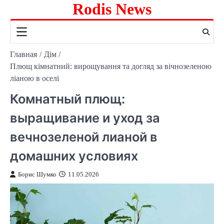
Rodis News
Перейти
к
содержимому
Главная
Дім
Плющ кімнатний: вирощування та догляд за вічнозеленою
ліаною в оселі
Комнатный плющ:
выращивание и уход за
вечнозеленой лианой в
домашних условиях
Борис Шумко
11.05.2026