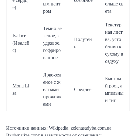
е сердц
ссеянное
ым цент
ольше св
е)
ром
ета
Текстур
Темно-зе
ная лист
Ivalace
леное, к
Полутен
ва, усто
(Ивалей
удрявое,
ь
йчиво к
с)
гофриро
сухому в
ванное
оздуху
Ярко-зел
Быстры
еное с ж
Mona Li
й рост, а
елтыми
Среднее
sa
мпельны
прожилк
й тип
ами
Источники данных: Wikipedia, zelenasadyba.com.ua.
Выбирайте сорт в зависимости от освещения: