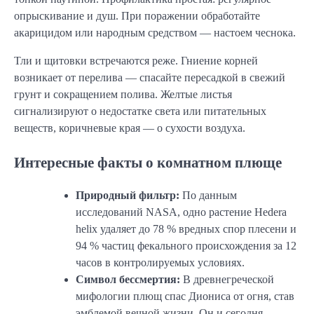
опрыскивание и душ. При поражении обработайте
акарицидом или народным средством — настоем чеснока.
Тли и щитовки встречаются реже. Гниение корней
возникает от перелива — спасайте пересадкой в свежий
грунт и сокращением полива. Желтые листья
сигнализируют о недостатке света или питательных
веществ, коричневые края — о сухости воздуха.
Интересные факты о комнатном плюще
Природный фильтр:
По данным
исследований NASA, одно растение Hedera
helix удаляет до 78 % вредных спор плесени и
94 % частиц фекального происхождения за 12
часов в контролируемых условиях.
Символ бессмертия:
В древнегреческой
мифологии плющ спас Диониса от огня, став
эмблемой вечной жизни. Он и сегодня