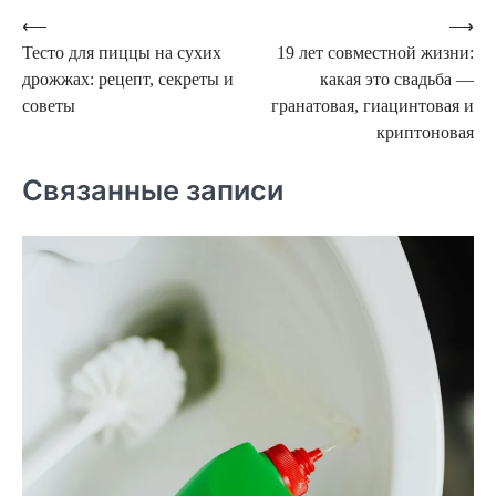
Навигация
⟵
⟶
Тесто для пиццы на сухих
19 лет совместной жизни:
по
дрожжах: рецепт, секреты и
какая это свадьба —
записям
советы
гранатовая, гиацинтовая и
криптоновая
Связанные записи