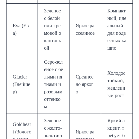
Зеленое
Компакт
с белой
ный, иде
Eva (Ев
или кре
Яркое ра
альный
а)
мовой о
ссеянное
для подв
кантовк
есных ка
ой
шпо
Серо-зел
еное с бе
Холодос
Glacier
лыми пя
Среднее
тойкий,
(Глейше
тнами и
до ярког
медленн
р)
розовым
о
ый рост
оттенко
м
Зеленое
Яркий а
Goldhear
с желто-
кцент, т
t (Золото
Яркое ра
золотист
ребует б