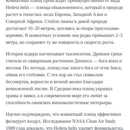
Комнатный плющ происходит преимущественно от вида
Hedera helix — плюща обыкновенного, который в природе
растет в тенистых лесах Европы, Западной Азии и
Северной Африки. Стебли лианы в дикой природе
достигают 10–20 метров, цепляясь за опоры присосками-
корнями. В комнатных условиях она редко превышает 2–3
метра, но сохраняет ту же изящность и скорость роста.
История хедеры насчитывает тысячелетия. Древние греки
считали ее священным растением Диониса — бога вина и
веселья. По легенде, плющ спас юного бога от огня Зевса,
обвив его стеблями. С тех пор он стал символом
бессмертия, верности и вечной жизни благодаря
вечнозеленой листве. В Средние века плющ украшал
храмы и замки, а в современном мире его любят за
способность оживлять минималистичные интерьеры.
Научно подтверждено, что комнатный плющ эффективно
фильтрует воздух. Исследование NASA Clean Air Study
1989 года доказало, что Hedera helix удаляет формальдегид,