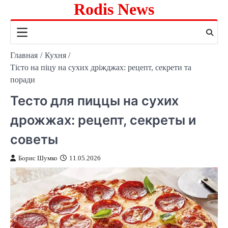
Rodis News
Перейти
к
содержимому
Главная
Кухня
Тісто на піцу на сухих дріжджах: рецепт, секрети та
поради
Тесто для пиццы на сухих
дрожжах: рецепт, секреты и
советы
Борис Шумко
11.05.2026