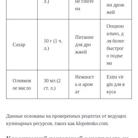
л.)
ие глюте
ии дрож
на
жей
Опцион
ально, д
Питание
10 г (1 ч.
ля более
Сахар
для дро
л.)
быстрог
жжей
о подъе
ма
Нежност
Extra vir
Оливков
30 мл (2
ь и аром
gin для в
ое масло
ст. л.)
ат
куса
Данные основаны на проверенных рецептах от ведущих
кулинарных ресурсов, таких как klopotenko.com.