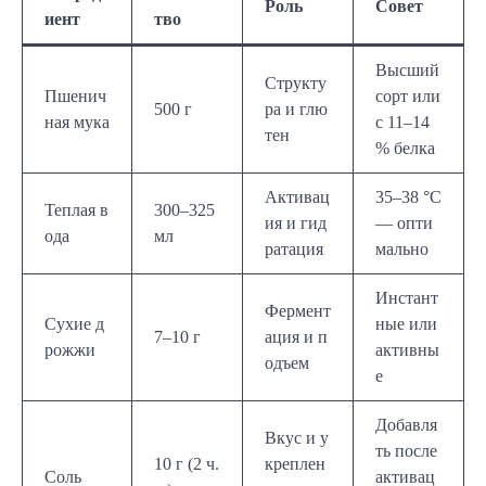
Роль
Совет
иент
тво
Высший
Структу
Пшенич
сорт или
500 г
ра и глю
ная мука
с 11–14
тен
% белка
Активац
35–38 °C
Теплая в
300–325
ия и гид
— опти
ода
мл
ратация
мально
Инстант
Фермент
Сухие д
ные или
7–10 г
ация и п
рожжи
активны
одъем
е
Добавля
Вкус и у
ть после
10 г (2 ч.
креплен
Соль
активац