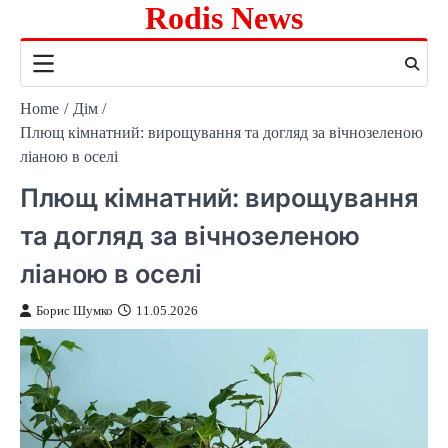
Rodis News
Skip
to
content
Home
Дім
Плющ кімнатний: вирощування та догляд за вічнозеленою
ліаною в оселі
Плющ кімнатний: вирощування
та догляд за вічнозеленою
ліаною в оселі
Борис Шумко
11.05.2026