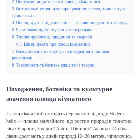
2
Популярні види та сорти плюща кімнатного
3
Оптимальні умови для вирощування: світло, температура
та вологість
4
Полив, ґрунт і підживлення — основи щоденного догляду
5
Розмноження, формування та пересадка
6
Типові проблеми, шкідники та хвороби
6.1
Цікаві факти про плющ кімнатний
7
Використання в інтер’єрі та поєднання з іншими
рослинами
8
Токсичність та безпека для дітей і тварин
Походження, ботаніка та культурне
значення плюща кімнатного
Плющ кімнатний походить переважно від виду Hedera
helix — плюща звичайного, що росте в природі в тінистих
лісах Європи, Західної Азії та Північної Африки. Стебла
ліани досягають у дикій природі 10–20 метрів, чіпляючись