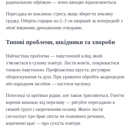
радикальною обрізкою — вони швидко відновлюються.
Пересадка не викликає стресу, якщо зберегти земляну
грудку. Оберіть горщик на 2–3 см ширший за попередній з
обов’язковими дренажними отворами.
Типові проблеми, шкідники та хвороби
Найчастіша проблема — павутинний кліщ, який
з’являється в сухому повітрі. Листя жовтіє, покривається
тонкою павутиною. Профілактика проста: регулярне
обприскування та душ. При ураженні обробіть акарицидом
або народним засобом — настоєм часнику.
Попелиці та щитівки рідше, але також трапляються. Гниття
коренів виникає від переливу — рятуйте пересадкою в
свіжий ґрунт і скороченням поливу. Жовте листя
сигналізує про брак світла чи поживних речовин,
коричневі краї — про сухість повітря.