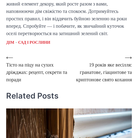
живий елемент декору, який росте разом з вами,
наповнюючи дім свіжістю та спокоєм. Дотримуйтесь
простих правил, і він віддячить буйною зеленню на роки
вперед. Спробуйте — і побачите, як звичайний куточок
оселі перетворюється на затишний зелений світ.
ДІМ
САД І РОСЛИНИ
Post
⟵
⟶
Тісто на піцу на сухих
19 років яке весілля:
navigation
дріжджах: рецепт, секрети та
гранатове, гіацинтове та
поради
криптонове свято кохання
Related Posts