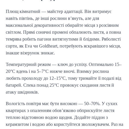
Плющ кімнатний — майстер адаптації. Він витримує
навіть півтінь, де інші рослини в’януть, але для
максимальної декоративності обирайте місця з розсіяним
світлом. Прямі сонячні промені обпалюють листя, а повна
темрява робить пагони витягнутими й блідими. Ряболисті
сорти, як Eva чи Goldheart, потребують яскравішого місця,
інакше візерунок зникає.
Температурний режим — ключ до успіху. Оптимально 15–
20°C вдень і на 5–7°C нижче вночі. Взимку рослина
любить прохолоду до 12–15°C, тому тримайте її подалі від
батарей. Спека понад 25°C провокує скидання листя й
атаку шкідників.
Вологість повітря має бути високою — 50–70%. У сухих
квартирах з опаленням обов’язково обприскуйте листя
теплою відстояною водою щодня. Додайте піддон з
керамзитом і водою або користуйтеся зволожувачем. Раз на