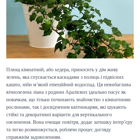
Плющ кімнатний, або хедера, приносить у дім живу
зелень, яка спускається каскадами з полиць і підвісних
кашпо, ніби м’який emeraldний водоспад. Ця невибаглива
вічнозелена ліана з родини Аралієвих ідеально пасує як
новачкам, що тільки починають знайомство з кімнатними
рослинами, так і досвідченим квітникарям, які шукають
стійкі та декоративні варіанти для вертикального
озеленення. Вона очищає повітря, додає затишку інтер’єру
та легко розмножується, роблячи процес догляду
справжнім задоволенням.