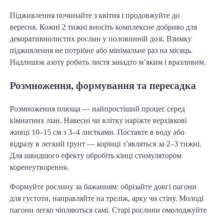
Підживлення починайте з квітня і продовжуйте до
вересня. Кожні 2 тижні вносіть комплексне добриво для
декоративнолистих рослин у половинній дозі. Взимку
підживлення не потрібне або мінімальне раз на місяць.
Надлишок азоту робить листя занадто м’яким і вразливим.
Розмноження, формування та пересадка
Розмноження плюща — найпростіший процес серед
кімнатних ліан. Навесні чи влітку наріжте верхівкові
живці 10–15 см з 3–4 листками. Поставте в воду або
відразу в легкий ґрунт — корінці з’являться за 2–3 тижні.
Для швидшого ефекту обробіть кінці стимулятором
коренеутворення.
Формуйте рослину за бажанням: обрізайте довгі пагони
для густоти, направляйте на треліж, арку чи стіну. Молоді
пагони легко чіпляються самі. Старі рослини омолоджуйте