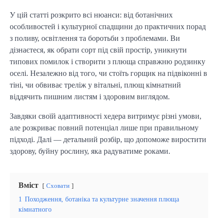
У цій статті розкрито всі нюанси: від ботанічних
особливостей і культурної спадщини до практичних порад
з поливу, освітлення та боротьби з проблемами. Ви
дізнаєтеся, як обрати сорт під свій простір, уникнути
типових помилок і створити з плюща справжню родзинку
оселі. Незалежно від того, чи стоїть горщик на підвіконні в
тіні, чи обвиває треліж у вітальні, плющ кімнатний
віддячить пишним листям і здоровим виглядом.
Завдяки своїй адаптивності хедера витримує різні умови,
але розкриває повний потенціал лише при правильному
підході. Далі — детальний розбір, що допоможе виростити
здорову, буйну рослину, яка радуватиме роками.
Вміст
Сховати
1
Походження, ботаніка та культурне значення плюща
кімнатного