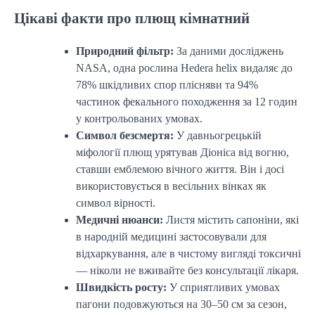
Цікаві факти про плющ кімнатний
Природний фільтр:
За даними досліджень
NASA, одна рослина Hedera helix видаляє до
78% шкідливих спор плісняви та 94%
частинок фекального походження за 12 годин
у контрольованих умовах.
Символ безсмертя:
У давньогрецькій
міфології плющ урятував Діоніса від вогню,
ставши емблемою вічного життя. Він і досі
використовується в весільних вінках як
символ вірності.
Медичні нюанси:
Листя містить сапоніни, які
в народній медицині застосовували для
відхаркування, але в чистому вигляді токсичні
— ніколи не вживайте без консультації лікаря.
Швидкість росту:
У сприятливих умовах
пагони подовжуються на 30–50 см за сезон,