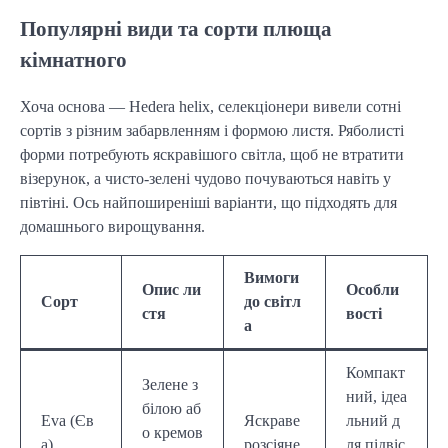
Популярні види та сорти плюща
кімнатного
Хоча основа — Hedera helix, селекціонери вивели сотні
сортів з різним забарвленням і формою листя. Ряболисті
форми потребують яскравішого світла, щоб не втратити
візерунок, а чисто-зелені чудово почуваються навіть у
півтіні. Ось найпоширеніші варіанти, що підходять для
домашнього вирощування.
Вимоги
Опис ли
Особли
Сорт
до світл
стя
вості
а
Компакт
Зелене з
ний, ідеа
білою аб
Eva (Єв
Яскраве
льний д
о кремов
а)
розсіяне
ля підвіс