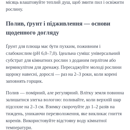
місяць влаштовуйте теплий душ, щоб змити пил і освіжити
рослину.
Полив, ґрунт і підживлення — основи
щоденного догляду
Ґрунт для плюща має бути пухким, поживним і
слабокислим (pH 6,0–7,0). Ідеальна суміш: універсальний
субстрат для кімнатних рослин з доданим перлітом або
вермикулітом для дренажу. Пересаджуйте молоді рослини
щороку навесні, дорослі — раз на 2–3 роки, коли корені
заповнять горщик.
Полив — помірний, але регулярний. Влітку земля повинна
залишатися злегка вологою: поливайте, коли верхній шар
підсохне на 2–3 см. Взимку скорочуйте до 1–2 разів на
тиждень, уникаючи перезволоження, яке викликає гниття
коренів. Використовуйте відстояну воду кімнатної
температури.