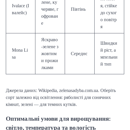
лене, ку
Ivalace (І
я, стійке
черяве, г
Півтінь
валейс)
до сухог
офрован
о повітр
е
я
Яскраво
Швидки
-зелене з
Mona Li
й ріст, а
жовтим
Середнє
sa
мпельни
и прожи
й тип
лками
Джерела даних: Wikipedia, zelenasadyba.com.ua. Оберіть
сорт залежно від освітлення: ряболисті для сонячних
кімнат, зелені — для темних кутків.
Оптимальні умови для вирощування:
світло, температура та вологість