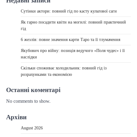
Недавні записи
Сутінки актори: повний гід по касту культової саги
Як гарно посадити квіти на могилі: повний практичний
гід
6 жезлів: повне значення карти Таро та її тлумачення
Якубович про війну: позиція ведучого «Поля чудес» і її
наслідки
Скільки споживає холодильник: повний гід із
розрахунками та економією
Останні коментарі
No comments to show.
Архіви
August 2026