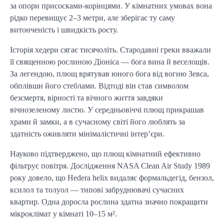
за опори присосками-корінцями. У кімнатних умовах вона
рідко перевищує 2–3 метри, але зберігає ту саму
витонченість і швидкість росту.
Історія хедери сягає тисячоліть. Стародавні греки вважали
її священною рослиною Діоніса — бога вина й веселощів.
За легендою, плющ врятував юного бога від вогню Зевса,
обплівши його стеблами. Відтоді він став символом
безсмертя, вірності та вічного життя завдяки
вічнозеленому листю. У середньовіччі плющ прикрашав
храми й замки, а в сучасному світі його люблять за
здатність оживляти мінімалістичні інтер’єри.
Науково підтверджено, що плющ кімнатний ефективно
фільтрує повітря. Дослідження NASA Clean Air Study 1989
року довело, що Hedera helix видаляє формальдегід, бензол,
ксилол та толуол — типові забруднювачі сучасних
квартир. Одна доросла рослина здатна значно покращити
мікроклімат у кімнаті 10–15 м².