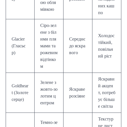
ою обля
них каш
мівкою
по
Сіро-зел
ене з біл
Холодос
Glacier
ими пля
Середнє
тійкий,
(Гласьє
мами та
до яскра
повільн
р)
рожевим
вого
ий ріст
відтінко
м
Яскрави
Зелене з
Goldhear
й акцен
жовто-зо
Яскраве
t (Золоте
т, потреб
лотим ц
розсіяне
серце)
ує більш
ентром
е світла
Текстур
Темно-зе
не лист