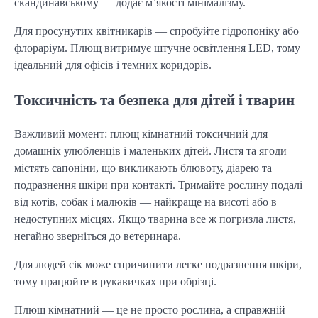
скандинавському — додає м’якості мінімалізму.
Для просунутих квітникарів — спробуйте гідропоніку або
флораріум. Плющ витримує штучне освітлення LED, тому
ідеальний для офісів і темних коридорів.
Токсичність та безпека для дітей і тварин
Важливий момент: плющ кімнатний токсичний для
домашніх улюбленців і маленьких дітей. Листя та ягоди
містять сапоніни, що викликають блювоту, діарею та
подразнення шкіри при контакті. Тримайте рослину подалі
від котів, собак і малюків — найкраще на висоті або в
недоступних місцях. Якщо тварина все ж погризла листя,
негайно зверніться до ветеринара.
Для людей сік може спричинити легке подразнення шкіри,
тому працюйте в рукавичках при обрізці.
Плющ кімнатний — це не просто рослина, а справжній