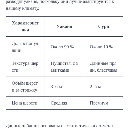
разводят уакайя, поскольку они лучше адаптируются к
нашему климату.
Характерист
Уакайя
Сури
ика
Доля в попул
Около 90 %
Около 10 %
яции
Текстура шер
Пушистая, с з
Длинные пря
сти
авитками
ди, блестящая
Объём шерст
3–6 кг
2–5 кг
и за стрижку
Цена шерсти
Средняя
Премиум
Данные таблицы основаны на статистических отчётах