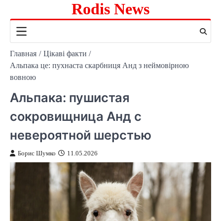
Rodis News
Перейти
к
содержимому
Главная
Цікаві факти
Альпака це: пухнаста скарбниця Анд з неймовірною
вовною
Альпака: пушистая
сокровищница Анд с
невероятной шерстью
Борис Шумко
11.05.2026