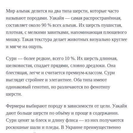
Мир альпак делится на два типа шерсти, которые часто
называют породами. Уакайя — самая распространённая,
составляет около 90 % всех альпак. Их шерсть пушистая,
плотная, с мелкими завитками, напоминающая плюшевого
мишку. Такая текстура делает животных визуально круглее
и мягче на ощупь.
Сури — более редкие, всего 10 %. Их шерсть длинная,
шелковистая, спадает прядями, словно дредлоки. Она
блестящая, легче и считается премиум-классом. Сури
выглядят стройнее и элегантнее. Оба типа имеют
одинаковый генотип, но различаются по фенотипу
шерсти.
Фермеры выбирают породу в зависимости от цели. Уакайя
дают больше шерсти по объёму и проще в содержании.
Сури ценят за блеск и длину флиса — из них получаются
роскошные шали и пледы. В Украине преимущественно