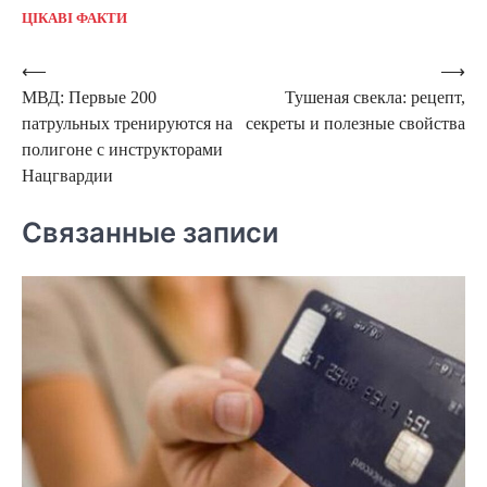
ЦІКАВІ ФАКТИ
Навигация
⟵
⟶
МВД: Первые 200
Тушеная свекла: рецепт,
по
патрульных тренируются на
секреты и полезные свойства
записям
полигоне с инструкторами
Нацгвардии
Связанные записи