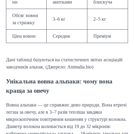
ни
авитками
блискуча
Обсяг вовни
3–6 кг
2–5 кг
за стрижку
Ціна вовни
Середня
Преміум
Дані таблиці базуються на статистичних звітах асоціацій
заводчиків альпак. (Джерело: Animalia.bio)
Унікальна вовна альпаки: чому вона
краща за овечу
Вовна альпаки — це справжнє диво природи. Вона втричі
легша за овечу, але в 3–7 разів тепліша завдяки
мікроскопічним повітряним кишеням у структурі волокна.
Діаметр волокна коливається від 19 до 32 мікронів:
найтонша «королівська» альпака — 19 мікрон, ідеальна для