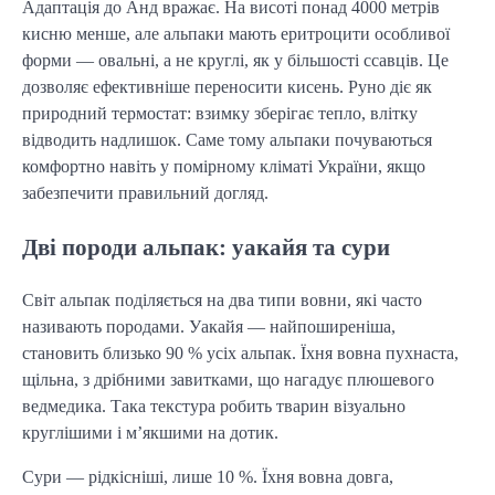
Адаптація до Анд вражає. На висоті понад 4000 метрів
кисню менше, але альпаки мають еритроцити особливої
форми — овальні, а не круглі, як у більшості ссавців. Це
дозволяє ефективніше переносити кисень. Руно діє як
природний термостат: взимку зберігає тепло, влітку
відводить надлишок. Саме тому альпаки почуваються
комфортно навіть у помірному кліматі України, якщо
забезпечити правильний догляд.
Дві породи альпак: уакайя та сури
Світ альпак поділяється на два типи вовни, які часто
називають породами. Уакайя — найпоширеніша,
становить близько 90 % усіх альпак. Їхня вовна пухнаста,
щільна, з дрібними завитками, що нагадує плюшевого
ведмедика. Така текстура робить тварин візуально
круглішими і м’якшими на дотик.
Сури — рідкісніші, лише 10 %. Їхня вовна довга,