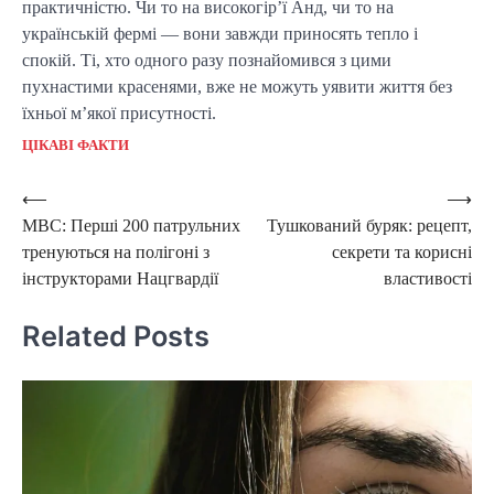
практичністю. Чи то на високогір’ї Анд, чи то на
українській фермі — вони завжди приносять тепло і
спокій. Ті, хто одного разу познайомився з цими
пухнастими красенями, вже не можуть уявити життя без
їхньої м’якої присутності.
ЦІКАВІ ФАКТИ
Post
⟵
⟶
МВС: Перші 200 патрульних
Тушкований буряк: рецепт,
navigation
тренуються на полігоні з
секрети та корисні
інструкторами Нацгвардії
властивості
Related Posts