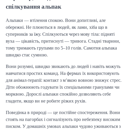
спілкування альпак
Альпаки — втілення спокою. Вони допитливі, але
обережні. Не плюються в людей, як лами, хіба що в
суперників за їжу. Спілкуються через мову тіла: підняті
вуха — цікавість, притиснуті — тривога. Стадні тварини,
тому тримають групами по 5–10 голів. Самотня альпака
швидко стає сумною.
Вони розумні, швидко звикають до людей і навіть можуть
навчатися простих команд. На фермах їх використовують
для анімал-терапії: контакт з м’якою вовною знижує стрес.
Діти обожнюють годувати їх спеціальними гранулами чи
морквою. Дорослі альпаки спокійно дозволяють себе
гладити, якщо ви не робите різких рухів.
Поведінка в природі — це постійне спостереження. Вони
стоять на пагорбах і сигналізують про небезпеку високим
писком. У домашніх умовах альпаки чудово уживаються з