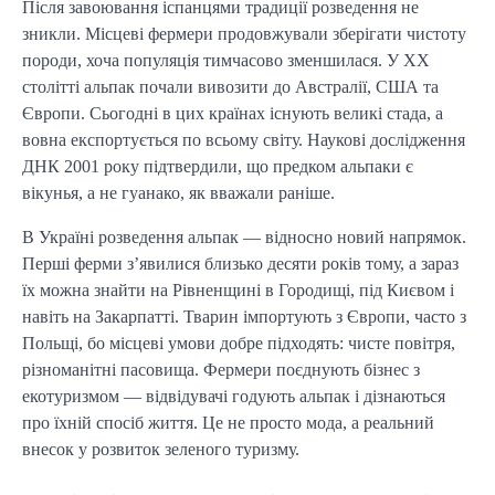
Після завоювання іспанцями традиції розведення не
зникли. Місцеві фермери продовжували зберігати чистоту
породи, хоча популяція тимчасово зменшилася. У XX
столітті альпак почали вивозити до Австралії, США та
Європи. Сьогодні в цих країнах існують великі стада, а
вовна експортується по всьому світу. Наукові дослідження
ДНК 2001 року підтвердили, що предком альпаки є
вікунья, а не гуанако, як вважали раніше.
В Україні розведення альпак — відносно новий напрямок.
Перші ферми з’явилися близько десяти років тому, а зараз
їх можна знайти на Рівненщині в Городищі, під Києвом і
навіть на Закарпатті. Тварин імпортують з Європи, часто з
Польщі, бо місцеві умови добре підходять: чисте повітря,
різноманітні пасовища. Фермери поєднують бізнес з
екотуризмом — відвідувачі годують альпак і дізнаються
про їхній спосіб життя. Це не просто мода, а реальний
внесок у розвиток зеленого туризму.