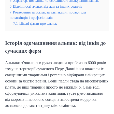
5
Характер, поведінка та особливості спілкування альпак
6
Відмінності альпак від лам та інших родичів
7
Розведення та догляд за альпаками: поради для
початківців і професіоналів
7.1
Цікаві факти про альпак
Історія одомашнення альпак: від інків до
сучасних ферм
Альпаки з’явилися в руках людини приблизно 6000 років
тому на території сучасного Перу. Давні інки вважали їх
священними тваринами і ретельно відбирали найкращих
особин за якістю вовни. Вони пасли стада на високогірних
плато, де інші тварини просто не вижили б. Саме тоді
сформувалася унікальна адаптація: густе руно захищало
від морозів і палючого сонця, а загострена мордочка
дозволяла діставати траву між камінням.