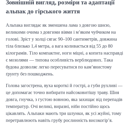
Зовнішній вигляд, розміри та адаптації
альпак до гірського життя
Альпака виглядає як зменшена лама з довгою шиєю,
великими очима з довгими віями і м’яким чубчиком на
голові. Зріст у холці сягає 90–100 сантиметрів, довжина
тіла близько 1,4 метра, а вага коливається від 55 до 80
кілограмів. Тіло компактне, ноги міцні, а копита насправді
є мозолями — типова особливість верблюдових. Така
будова дозволяє легко пересуватися по кам’янистому
ґрунту без пошкоджень.
Голова загострена, вуха короткі й гострі, а губи рухливі —
це допомагає точно вибирати найсоковитішу траву. Шия
довга, гнучка, з густою вовною, яка захищає від перепадів
температур. Очі великі, виразні, ніби постійно щось
цікавлять. Альпаки мають три шлунки, як усі жуйні, тому
перетравлюють навіть грубу рослинність високогір’я.