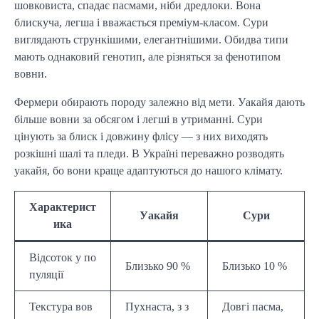
шовковиста, спадає пасмами, ніби дредлоки. Вона
блискуча, легша і вважається преміум-класом. Сури
виглядають стрункішими, елегантнішими. Обидва типи
мають однаковий генотип, але різняться за фенотипом
вовни.
Фермери обирають породу залежно від мети. Уакайя дають
більше вовни за обсягом і легші в утриманні. Сури
цінують за блиск і довжину флісу — з них виходять
розкішні шалі та пледи. В Україні переважно розводять
уакайя, бо вони краще адаптуються до нашого клімату.
Характерист
Уакайя
Сури
ика
Відсоток у по
Близько 90 %
Близько 10 %
пуляції
Текстура вов
Пухнаста, з з
Довгі пасма,