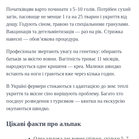
Початківцям варто починати з 5–10 голів. Потрібен сухий
загін, пасовище не менше 1 га на 25 тварин і укриття від
дощу. Годують сіном, травою та спеціальними гранулами.
Вакцинація та дегельмінтизація — раз на рік. Стрижка
навесні — обов’язкова процедура.
Професіонали звертають увагу на генетику: обирають
батьків за якістю вовни. Вагітність триває 11 місяців,
народжується одне кришеня — креа. Малюки швидко
встають на ноги і граються вже через кілька годин.
В Україні фермери стикаються з адаптацією до зим: теплі
укриття та якісне сіно вирішують проблему. Багато хто
поєднує розведення з туризмом — квитки на екскурсію
окупаються швидко.
Цікаві факти про альпак
Одна альпака дає вовни стільки, скільки 5–7