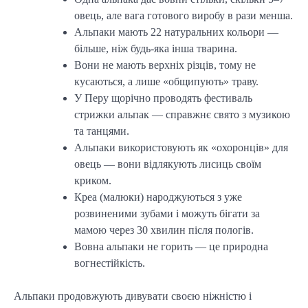
овець, але вага готового виробу в рази менша.
Альпаки мають 22 натуральних кольори —
більше, ніж будь-яка інша тварина.
Вони не мають верхніх різців, тому не
кусаються, а лише «общипують» траву.
У Перу щорічно проводять фестиваль
стрижки альпак — справжнє свято з музикою
та танцями.
Альпаки використовують як «охоронців» для
овець — вони відлякують лисиць своїм
криком.
Креа (малюки) народжуються з уже
розвиненими зубами і можуть бігати за
мамою через 30 хвилин після пологів.
Вовна альпаки не горить — це природна
вогнестійкість.
Альпаки продовжують дивувати своєю ніжністю і