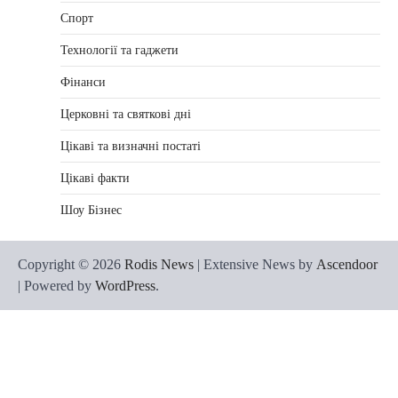
Спорт
Технології та гаджети
Фінанси
Церковні та святкові дні
Цікаві та визначні постаті
Цікаві факти
Шоу Бізнес
Copyright © 2026
Rodis News
| Extensive News by
Ascendoor
| Powered by
WordPress
.