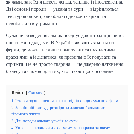
як лами, зате їхня шерсть легша, тепліша і гіпоалергенна.
Дві основні породи — уакайя та сури — відрізняються
текстурою вовни, але обидві однаково чарівні та
невибагливі в утриманні.
Сучасне розведення альпак поєднує давні традиції інків з
новітніми підходами. В Україні з’являються контактні
ферми, де можна не лише помилуватися пухнастими
красенями, а й дізнатися, як правильно їх годувати та
стрижти. Це не просто тварина — це джерело натхнення,
бізнесу та спокою для тих, хто шукає щось особливе.
Вміст
Сховати
1
Історія одомашнення альпак: від інків до сучасних ферм
2
Зовнішній вигляд, розміри та адаптації альпак до
гірського життя
3
Дві породи альпак: уакайя та сури
4
Унікальна вовна альпаки: чому вона краща за овечу