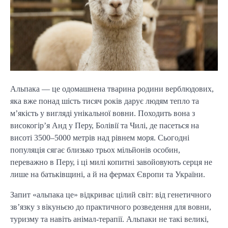
Альпака — це одомашнена тварина родини верблюдових,
яка вже понад шість тисяч років дарує людям тепло та
м’якість у вигляді унікальної вовни. Походить вона з
високогір’я Анд у Перу, Болівії та Чилі, де пасеться на
висоті 3500–5000 метрів над рівнем моря. Сьогодні
популяція сягає близько трьох мільйонів особин,
переважно в Перу, і ці милі копитні завойовують серця не
лише на батьківщині, а й на фермах Європи та України.
Запит «альпака це» відкриває цілий світ: від генетичного
зв’язку з вікуньєю до практичного розведення для вовни,
туризму та навіть анімал-терапії. Альпаки не такі великі,