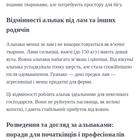
іншими тваринами, але потребують простору для бігу.
Відмінності альпак від лам та інших
родичів
Альпаки менші за лам і не використовуються як в’ючні
тварини. Лами сильніші, важчі (до 150 кг) і мають довші
вуха. Вовна альпаки набагато м’якша і цінніша. Від вікуньї
альпака успадкувала тонку шерсть, але стала спокійнішою
після одомашнення. Гуанако — дикі предки лам —
агресивніші і менш придатні для ферми.
Ці відмінності роблять альпак ідеальними для невеликих
господарств. Вони не руйнують пасовища, як великі
копитні, і дають стабільний прибуток від вовни.
Розведення та догляд за альпаками:
поради для початківців і професіоналів