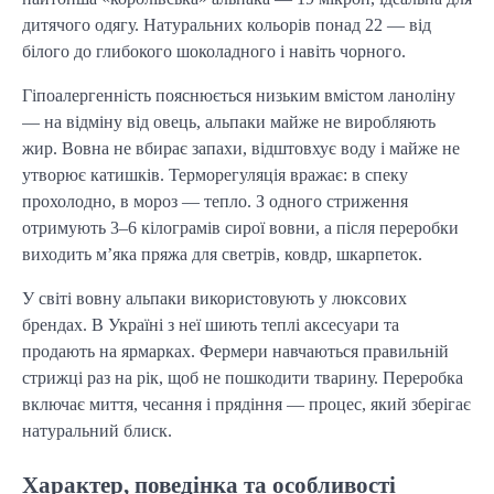
дитячого одягу. Натуральних кольорів понад 22 — від
білого до глибокого шоколадного і навіть чорного.
Гіпоалергенність пояснюється низьким вмістом ланоліну
— на відміну від овець, альпаки майже не виробляють
жир. Вовна не вбирає запахи, відштовхує воду і майже не
утворює катишків. Терморегуляція вражає: в спеку
прохолодно, в мороз — тепло. З одного стриження
отримують 3–6 кілограмів сирої вовни, а після переробки
виходить м’яка пряжа для светрів, ковдр, шкарпеток.
У світі вовну альпаки використовують у люксових
брендах. В Україні з неї шиють теплі аксесуари та
продають на ярмарках. Фермери навчаються правильній
стрижці раз на рік, щоб не пошкодити тварину. Переробка
включає миття, чесання і прядіння — процес, який зберігає
натуральний блиск.
Характер, поведінка та особливості