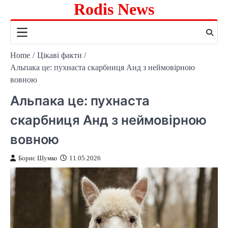
Rodis News
Skip
to
content
Home
Цікаві факти
Альпака це: пухнаста скарбниця Анд з неймовірною
вовною
Альпака це: пухнаста
скарбниця Анд з неймовірною
вовною
Борис Шумко
11.05.2026