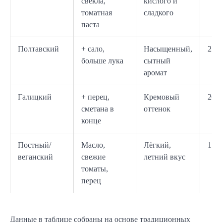
свёкла,
кислого и
томатная
сладкого
паста
Полтавский
+ сало,
Насыщенный,
25–
больше лука
сытный
аромат
Галицкий
+ перец,
Кремовый
20–
сметана в
оттенок
конце
Постный/
Масло,
Лёгкий,
15–
веганский
свежие
летний вкус
томаты,
перец
Данные в таблице собраны на основе традиционных 