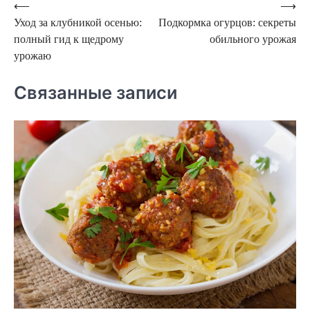
Навигация
⟵
⟶
Уход за клубникой осенью:
Подкормка огурцов: секреты
по
полный гид к щедрому
обильного урожая
записям
урожаю
Связанные записи