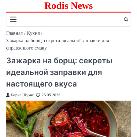
Rodis News
Перейти
к
содержимому
Главная
Кухня
Зажарка на борщ: секрети ідеальної заправки для
справжнього смаку
Зажарка на борщ: секреты
идеальной заправки для
настоящего вкуса
Борис Шумко
25.05.2026