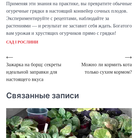
Применяя эти знания на практике, вы превратите обычные 
огуречные грядки в настоящий конвейер сочных плодов. 
Экспериментируйте с рецептами, наблюдайте за 
растениями — и результат не заставит себя ждать. Богатого 
вам урожая и хрустящих огурчиков прямо с грядки!
САД І РОСЛИНИ
Навигация
⟵
⟶
Зажарка на борщ: секреты
Можно ли кормить кота
по
идеальной заправки для
только сухим кормом?
записям
настоящего вкуса
Связанные записи