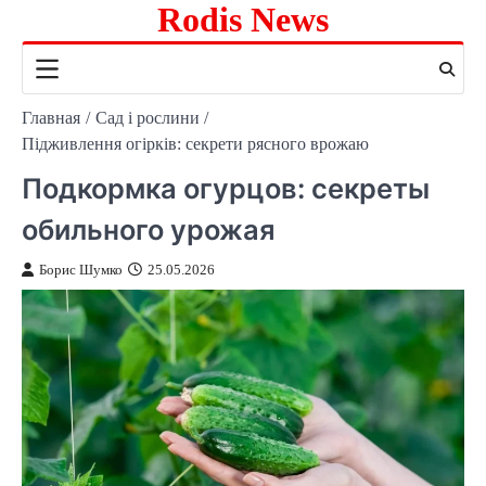
Rodis News
Перейти
к
содержимому
Главная
Сад і рослини
Підживлення огірків: секрети рясного врожаю
Подкормка огурцов: секреты
обильного урожая
Борис Шумко
25.05.2026