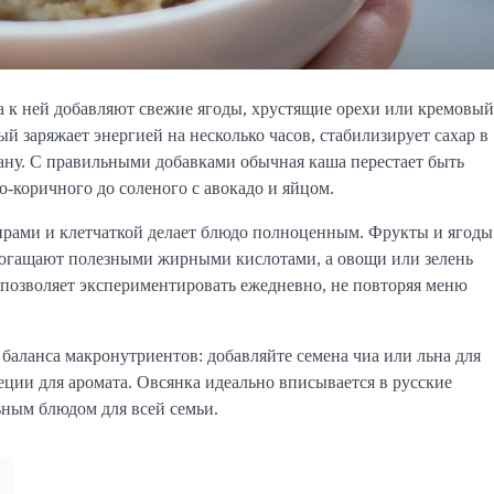
а к ней добавляют свежие ягоды, хрустящие орехи или кремовый
ый заряжает энергией на несколько часов, стабилизирует сахар в
кану. С правильными добавками обычная каша перестает быть
-коричного до соленого с авокадо и яйцом.
ирами и клетчаткой делает блюдо полноценным. Фрукты и ягоды
богащают полезными жирными кислотами, а овощи или зелень
 позволяет экспериментировать ежедневно, не повторяя меню
аланса макронутриентов: добавляйте семена чиа или льна для
пеции для аромата. Овсянка идеально вписывается в русские
ьным блюдом для всей семьи.