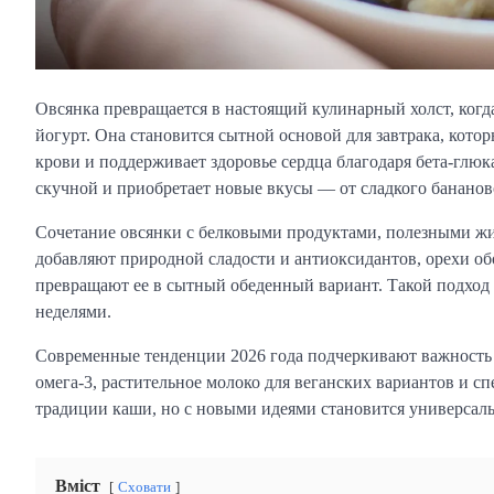
Овсянка превращается в настоящий кулинарный холст, когд
йогурт. Она становится сытной основой для завтрака, котор
крови и поддерживает здоровье сердца благодаря бета-глю
скучной и приобретает новые вкусы — от сладкого бананово
Сочетание овсянки с белковыми продуктами, полезными ж
добавляют природной сладости и антиоксидантов, орехи о
превращают ее в сытный обеденный вариант. Такой подход
неделями.
Современные тенденции 2026 года подчеркивают важность б
омега-3, растительное молоко для веганских вариантов и с
традиции каши, но с новыми идеями становится универсал
Вміст
Сховати