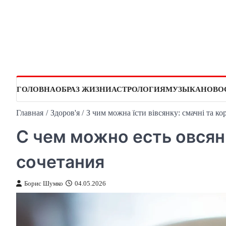
Перейти
к
содержимому
ГОЛОВНА
ОБРАЗ ЖИЗНИ
АСТРОЛОГИЯ
МУЗЫКА
НОВО
Главная
Здоров'я
З чим можна їсти вівсянку: смачні та к
С чем можно есть овсян
сочетания
Борис Шумко
04.05.2026