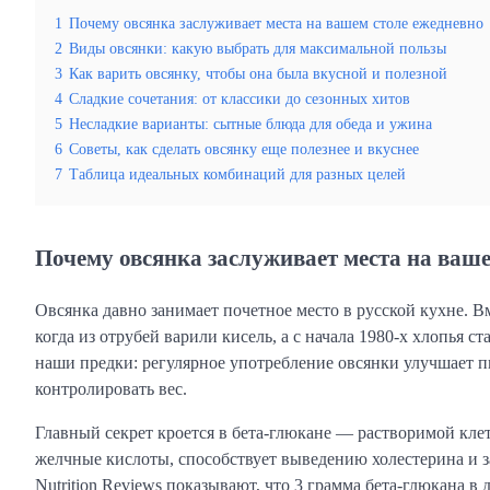
1
Почему овсянка заслуживает места на вашем столе ежедневно
2
Виды овсянки: какую выбрать для максимальной пользы
3
Как варить овсянку, чтобы она была вкусной и полезной
4
Сладкие сочетания: от классики до сезонных хитов
5
Несладкие варианты: сытные блюда для обеда и ужина
6
Советы, как сделать овсянку еще полезнее и вкуснее
7
Таблица идеальных комбинаций для разных целей
Почему овсянка заслуживает места на ваше
Овсянка давно занимает почетное место в русской кухне. В
когда из отрубей варили кисель, а с начала 1980-х хлопья с
наши предки: регулярное употребление овсянки улучшает п
контролировать вес.
Главный секрет кроется в бета-глюкане — растворимой клет
желчные кислоты, способствует выведению холестерина и з
Nutrition Reviews показывают, что 3 грамма бета-глюкана в 