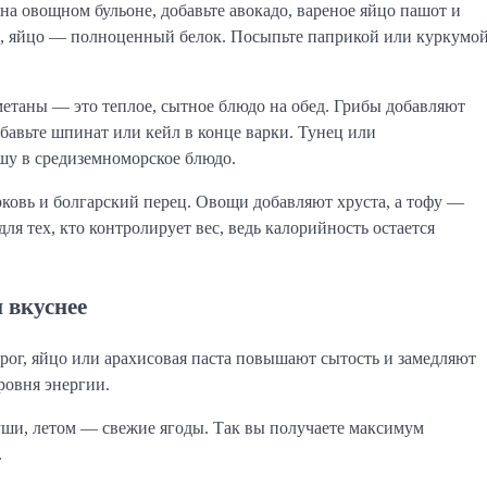
 на овощном бульоне, добавьте авокадо, вареное яйцо пашот и
ы, яйцо — полноценный белок. Посыпьте паприкой или куркумо
етаны — это теплое, сытное блюдо на обед. Грибы добавляют
бавьте шпинат или кейл в конце варки. Тунец или
шу в средиземноморское блюдо.
рковь и болгарский перец. Овощи добавляют хруста, а тофу —
ля тех, кто контролирует вес, ведь калорийность остается
и вкуснее
рог, яйцо или арахисовая паста повышают сытость и замедляют
ровня энергии.
ши, летом — свежие ягоды. Так вы получаете максимум
.