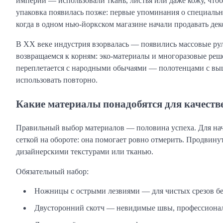
империи — использовали ткань, листья или даже кожу, чтоб
упаковка появилась позже: первые упоминания о специаль
когда в одном нью-йоркском магазине начали продавать де
В XX веке индустрия взорвалась — появились массовые руло
возвращаемся к корням: эко-материалы и многоразовые реше
переплетается с народными обычаями — полотенцами с выш
использовать повторно.
Какие материалы понадобятся для качеств
Правильный выбор материалов — половина успеха. Для нач
сеткой на обороте: она помогает ровно отмерить. Продвину
дизайнерскими текстурами или тканью.
Обязательный набор:
Ножницы с острыми лезвиями — для чистых срезов без
Двусторонний скотч — невидимые швы, профессиона