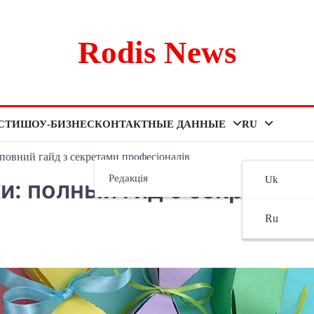
Rodis News
СТИ
ШОУ-БИЗНЕС
КОНТАКТНЫЕ ДАННЫЕ
RU
повний гайд з секретами професіоналів
Редакція
Uk
и: полный гид с секретам
Ru