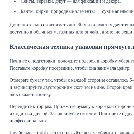
Ленты, верёвки, джут — для фиксации и декора.
Банты, бирки, природные элементы — сухие апельсин
Дополнительно стоит иметь линейку или рулетку для точных
доступно в обычных магазинах или онлайн, а многие вещи 
Классическая техника упаковки прямоуго
Начните с подготовки: положите подарок в коробку, уберите
Поставьте коробку посередине, чтобы она занимала центр.
Отмерьте бумагу так, чтобы с каждой стороны оставалось 5
и зафиксируйте двусторонним скотчем на дне. Второй край з
шов окажется внизу.
Перейдите к торцам. Прижмите бумагу к короткой стороне к
их один на другой. Зафиксируйте скотчем. Повторите с дру
профессионально.
Для большего эффекта используйте ленту: обвяжите вдоль и 