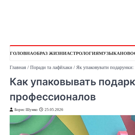
Перейти
к
содержимому
ГОЛОВНА
ОБРАЗ ЖИЗНИ
АСТРОЛОГИЯ
МУЗЫКА
НОВО
Главная
Поради та лафйхаки
Як упаковувати подарунки: 
Как упаковывать подарк
профессионалов
Борис Шумко
25.05.2026