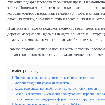
Упаковка подарка превращает обычный презент в эмоциональ
заботе. Новички часто боятся неровных краёв и лишнего ск
которые хочется разворачивать медленно, чтобы насладиться
сложных техник, эко-альтернатив и креативных идей, котор
Правильная упаковка подарков экономит время, деньги и не
дорогих материалов. Здесь вы найдёте пошаговые инструкц
помогут упаковать что угодно — от коробки с духами до м
Главное правило: упаковка должна быть не только красивой,
почувствовал только радость, а не раздражение от слишком 
Вміст
Сховати
1
Почему упаковка подарка имеет такое большое значение
2
История традиции упаковки подарков
3
Какие материалы понадобятся для качественной упаковки
4
Классическая техника упаковки прямоугольной коробки шаг з
5
Как упаковать нестандартные формы: бутылки, круглые предм
6
Экологичные альтернативы упаковке в 2026 году