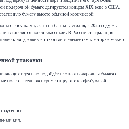
ы подчеркнуть ценность дара и защитить его. Бумажная 
ной подарочной бумаге датируются концом XIX века в США, 
коративную бумагу вместо обычной коричневой.
ны с рисунками, ленты и банты. Сегодня, в 2026 году, мы 
ния становятся новой классикой. В России эта традиция 
ивкой, натуральными тканями и элементами, которые можно 
енной упаковки
инающих идеально подойдёт плотная подарочная бумага с 
тые пользователи экспериментируют с крафт-бумагой, 
 заусенцев.
льный вид.