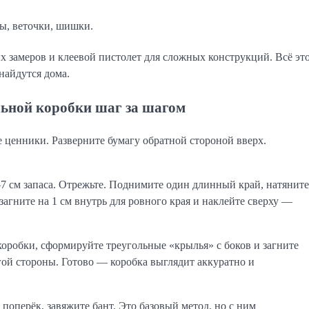
ы, веточки, шишки.
 замеров и клеевой пистолет для сложных конструкций. Всё это
найдутся дома.
льной коробки шаг за шагом
 ценники. Разверните бумагу обратной стороной вверх. 
–7 см запаса. Отрежьте. Поднимите один длинный край, натяните 
агните на 1 см внутрь для ровного края и наклейте сверху — 
оробки, сформируйте треугольные «крылья» с боков и загните 
гой стороны. Готово — коробка выглядит аккуратно и 
поперёк, завяжите бант. Это базовый метод, но с ним 