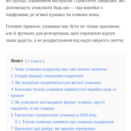
інструкції, порівняння матеріалів і практичні лайфхаки, які 
допоможуть упакувати будь-що — від коробки з 
парфумами до м’якої іграшки чи пляшки вина.
Головне правило: упаковка має бути не тільки красивою, 
але й зручною для розгортання, щоб отримувач відчув 
лише радість, а не роздратування від надто міцного скотчу.
Вміст
Сховати
1
Чому упаковка подарунка має таке велике значення
2
Історія традиції пакування подарунків
3
Які матеріали знадобляться для якісної упаковки
4
Класична техніка упаковки прямокутної коробки крок за
кроком
5
Як упакувати нестандартні форми: пляшки, круглі
предмети, м’які іграшки
6
Екологічні альтернативи упаковці в 2026 році
6.1
Типові помилки новачків при упаковці подарунків
7
Креативні ідеї декору, які вразять отримувача