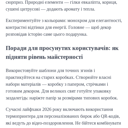
сюрприз. Природні елементи — гілки евкаліпта, кориця, 
сушені цитрусові — додають аромату і тепла.
Експериментуйте з кольорами: монохром для елегантності, 
контрастні відтінки для енергії. Головне — щоб декор 
розповідав історію саме цього подарунка.
Поради для просунутих користувачів: як
підняти рівень майстерності
Використовуйте шаблони для точних згинів і 
практикуйтеся на старих коробках. Створюйте власні 
набори матеріалів — коробку з папером, стрічками і 
готовим декором. Для великих свят готуйте упаковку 
заздалегідь: наріжте папір за розмірами типових коробок.
Сучасні лайфхаки 2026 року включають використання 
термопринтера для персоналізованих бирок або QR-кодів, 
які ведуть до відео-поздоровлення. Не бійтеся комбінувати 