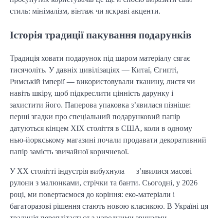
стиль: мінімалізм, вінтаж чи яскраві акценти.
Історія традиції пакування подарунків
Традиція ховати подарунок під шаром матеріалу сягає 
тисячоліть. У давніх цивілізаціях — Китаї, Єгипті, 
Римській імперії — використовували тканину, листя чи 
навіть шкіру, щоб підкреслити цінність дарунку і 
захистити його. Паперова упаковка з’явилася пізніше: 
перші згадки про спеціальний подарунковий папір 
датуються кінцем XIX століття в США, коли в одному 
нью-йоркському магазині почали продавати декоративний 
папір замість звичайної коричневої.
У XX столітті індустрія вибухнула — з’явилися масові 
рулони з малюнками, стрічки та банти. Сьогодні, у 2026 
році, ми повертаємося до коріння: еко-матеріали і 
багаторазові рішення стають новою класикою. В Україні ця 
традиція переплітається з народними звичаями — 