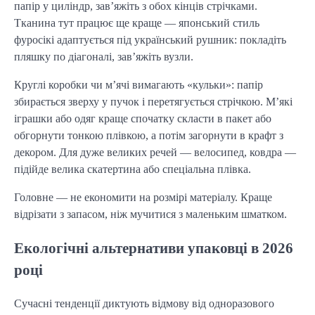
папір у циліндр, зав’яжіть з обох кінців стрічками. 
Тканина тут працює ще краще — японський стиль 
фуросікі адаптується під український рушник: покладіть 
пляшку по діагоналі, зав’яжіть вузли.
Круглі коробки чи м’ячі вимагають «кульки»: папір 
збирається зверху у пучок і перетягується стрічкою. М’які 
іграшки або одяг краще спочатку скласти в пакет або 
обгорнути тонкою плівкою, а потім загорнути в крафт з 
декором. Для дуже великих речей — велосипед, ковдра — 
підійде велика скатертина або спеціальна плівка.
Головне — не економити на розмірі матеріалу. Краще 
відрізати з запасом, ніж мучитися з маленьким шматком.
Екологічні альтернативи упаковці в 2026
році
Сучасні тенденції диктують відмову від одноразового 