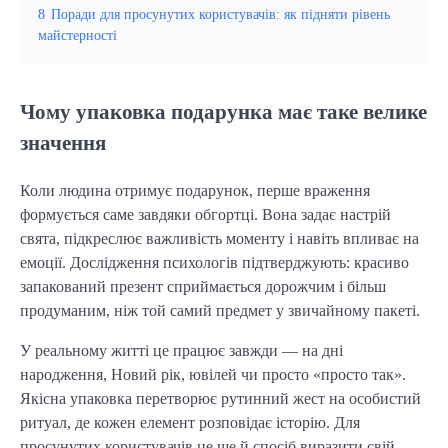
8
Поради для просунутих користувачів: як підняти рівень
майстерності
Чому упаковка подарунка має таке велике
значення
Коли людина отримує подарунок, перше враження 
формується саме завдяки обгортці. Вона задає настрій 
свята, підкреслює важливість моменту і навіть впливає на 
емоції. Дослідження психологів підтверджують: красиво 
запакований презент сприймається дорожчим і більш 
продуманим, ніж той самий предмет у звичайному пакеті.
У реальному житті це працює завжди — на дні 
народження, Новий рік, ювілей чи просто «просто так». 
Якісна упаковка перетворює рутинний жест на особистий 
ритуал, де кожен елемент розповідає історію. Для 
просунутих користувачів це ще й спосіб виразити свій 