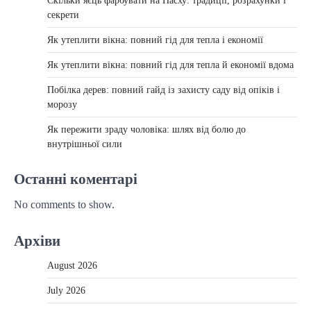
Скільки яєць фарбувати на Пасху: традиції, розрахунки і
секрети
Як утеплити вікна: повний гід для тепла і економії
Як утеплити вікна: повний гід для тепла й економії вдома
Побілка дерев: повний гайд із захисту саду від опіків і
морозу
Як пережити зраду чоловіка: шлях від болю до
внутрішньої сили
Останні коментарі
No comments to show.
Архіви
August 2026
July 2026