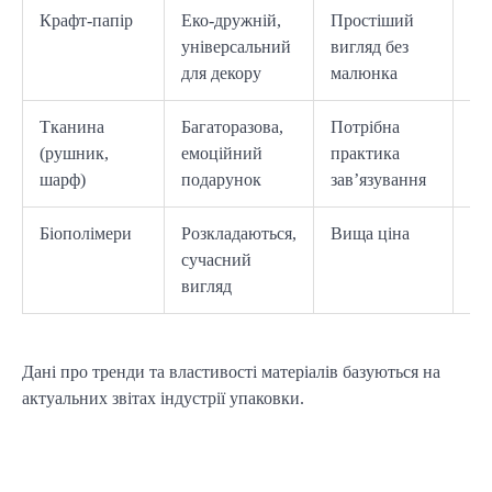
Крафт-папір
Еко-дружній,
Простіший
Мі
універсальний
вигляд без
на
для декору
малюнка
ст
Тканина
Багаторазова,
Потрібна
Ек
(рушник,
емоційний
практика
бл
шарф)
подарунок
зав’язування
Біополімери
Розкладаються,
Вища ціна
Св
сучасний
по
вигляд
Дані про тренди та властивості матеріалів базуються на 
актуальних звітах індустрії упаковки.