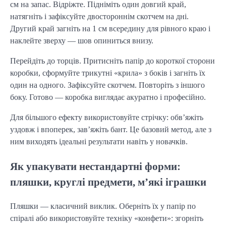
см на запас. Відріжте. Підніміть один довгий край, 
натягніть і зафіксуйте двостороннім скотчем на дні. 
Другий край загніть на 1 см всередину для рівного краю і 
наклейте зверху — шов опиниться внизу.
Перейдіть до торців. Притисніть папір до короткої сторони 
коробки, сформуйте трикутні «крила» з боків і загніть їх 
один на одного. Зафіксуйте скотчем. Повторіть з іншого 
боку. Готово — коробка виглядає акуратно і професійно.
Для більшого ефекту використовуйте стрічку: обв’яжіть 
уздовж і впоперек, зав’яжіть бант. Це базовий метод, але з 
ним виходять ідеальні результати навіть у новачків.
Як упакувати нестандартні форми:
пляшки, круглі предмети, м’які іграшки
Пляшки — класичний виклик. Оберніть їх у папір по 
спіралі або використовуйте техніку «конфети»: згорніть 