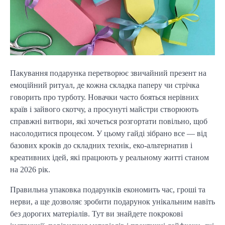
Пакування подарунка перетворює звичайний презент на 
емоційний ритуал, де кожна складка паперу чи стрічка 
говорить про турботу. Новачки часто бояться нерівних 
країв і зайвого скотчу, а просунуті майстри створюють 
справжні витвори, які хочеться розгортати повільно, щоб 
насолодитися процесом. У цьому гайді зібрано все — від 
базових кроків до складних технік, еко-альтернатив і 
креативних ідей, які працюють у реальному житті станом 
на 2026 рік.
Правильна упаковка подарунків економить час, гроші та 
нерви, а ще дозволяє зробити подарунок унікальним навіть 
без дорогих матеріалів. Тут ви знайдете покрокові 