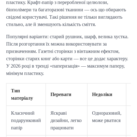
пластику. Крафт-папір з переробленої целюлози, 
біополімери та багаторазові тканини — ось що обирають 
свідомі користувачі. Такі рішення не тільки виглядають 
стильно, але й зменшують кількість сміття.
Популярні варіанти: старий рушник, шарф, велика хустка. 
Після розгортання їх можна використовувати за 
призначенням. Газетні сторінки з вінтажним ефектом, 
сторінки старих книг або карти — все це додає характеру. 
У 2026 році в тренді «паперизація» — максимум паперу, 
мінімум пластику.
Тип
Ко
Переваги
Недоліки
матеріалу
ви
Класичний
Яскраві
Одноразовий,
Кл
подарунковий
дизайни, легко
може рватися
по
папір
працювати