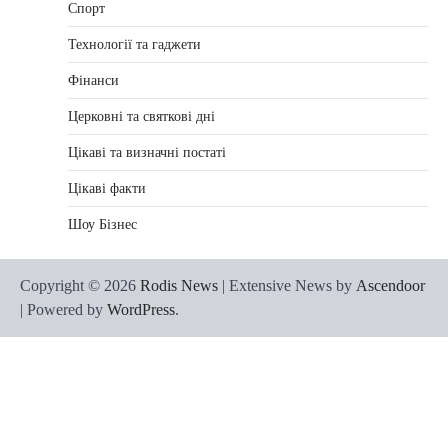
Спорт
Технології та гаджети
Фінанси
Церковні та святкові дні
Цікаві та визначні постаті
Цікаві факти
Шоу Бізнес
Copyright © 2026
Rodis News
| Extensive News by
Ascendoor
| Powered by
WordPress
.