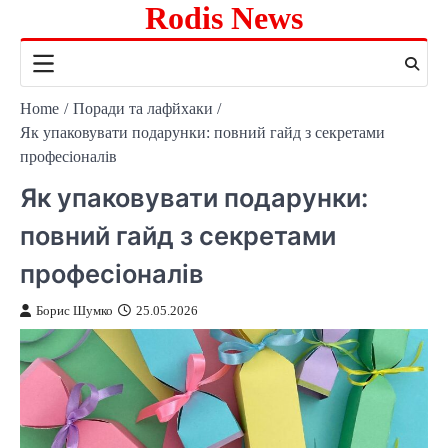
Rodis News
Skip
to
content
Home
Поради та лафйхаки
Як упаковувати подарунки: повний гайд з секретами
професіоналів
Як упаковувати подарунки:
повний гайд з секретами
професіоналів
Борис Шумко
25.05.2026