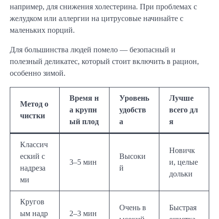
например, для снижения холестерина. При проблемах с
желудком или аллергии на цитрусовые начинайте с
маленьких порций.
Для большинства людей помело — безопасный и
полезный деликатес, который стоит включить в рацион,
особенно зимой.
Время н
Уровень
Лучше
Метод о
а крупн
удобств
всего дл
чистки
ый плод
а
я
Классич
Новичк
еский с
Высоки
3–5 мин
и, целые
надреза
й
дольки
ми
Кругов
Очень в
Быстрая
ым надр
2–3 мин