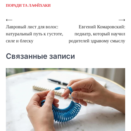
ПОРАДИ ТА ЛАФЙХАКИ
Навигация
⟵
⟶
Лавровый лист для волос:
Евгений Комаровский:
по
натуральный путь к густоте,
педиатр, который научил
записям
силе и блеску
родителей здравому смыслу
Связанные записи