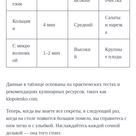
ысокий
очистка
езом
Салаты
Кольцам
4 мин
Средний
и нарезк
и
а
С микро
Высоки
Крупны
волновк
1–2 мин
й
е плоды
ой
Данные в таблице основаны на практических тестах и
рекомендациях кулинарных ресурсов, таких как
klopotenko.com.
Теперь, когда вы знаете все секреты, в следующий раз,
когда на столе появится большое помело, вы справитесь с
ним легко и с улыбкой. Наслаждайтесь каждой сочной
долькой — она того стоит.