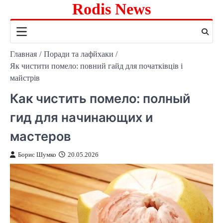
Rodis News
Перейти
к
содержимому
Главная
Поради та лафйхаки
Як чистити помело: повний гайд для початківців і
майстрів
Как чистить помело: полный
гид для начинающих и
мастеров
Борис Шумко
20.05.2026