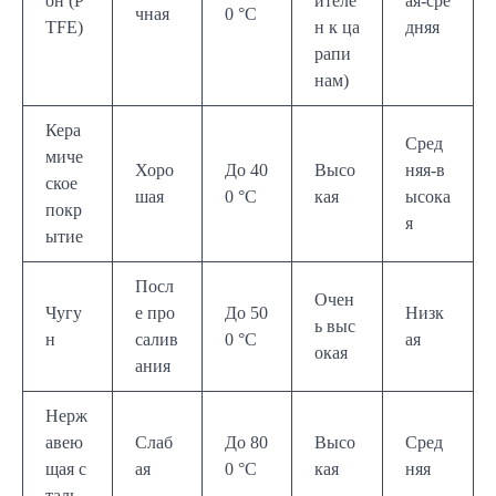
он (P
ителе
ая-сре
чная
0 °C
TFE)
н к ца
дняя
рапи
нам)
Кера
Сред
миче
Хоро
До 40
Высо
няя-в
ское
шая
0 °C
кая
ысока
покр
я
ытие
Посл
Очен
Чугу
е про
До 50
Низк
ь выс
н
салив
0 °C
ая
окая
ания
Нерж
авею
Слаб
До 80
Высо
Сред
щая с
ая
0 °C
кая
няя
таль