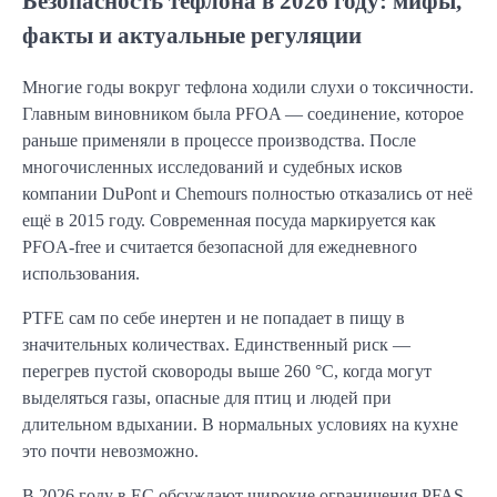
Безопасность тефлона в 2026 году: мифы,
факты и актуальные регуляции
Многие годы вокруг тефлона ходили слухи о токсичности.
Главным виновником была PFOA — соединение, которое
раньше применяли в процессе производства. После
многочисленных исследований и судебных исков
компании DuPont и Chemours полностью отказались от неё
ещё в 2015 году. Современная посуда маркируется как
PFOA-free и считается безопасной для ежедневного
использования.
PTFE сам по себе инертен и не попадает в пищу в
значительных количествах. Единственный риск —
перегрев пустой сковороды выше 260 °C, когда могут
выделяться газы, опасные для птиц и людей при
длительном вдыхании. В нормальных условиях на кухне
это почти невозможно.
В 2026 году в ЕС обсуждают широкие ограничения PFAS