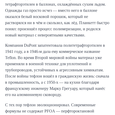
тетрафторэтилен в баллонах, охлаждённых сухим льдом.
Однажды газ просто исчез — вместо него в баллоне
оказался белый восковой порошок, который не
растворялся ни в чём и скользил, как лёд. Планкетт быстро
понял: произошёл процесс полимеризации, и родился
новый материал с невероятными качествами.
Компания DuPont запатентовала политетрафторэтилен в
1941 году, а в 1946-м дала ему коммерческое название
Teflon. Во время Второй мировой войны материал уже
применяли в военной технике для уплотнений и
трубопроводов, устойчивых к агрессивным химикатам.
После войны тефлон вошёл в гражданскую жизнь: сначала
в промышленность, а с 1950-х — на кухни благодаря
французскому инженеру Марку Грегуару, который нанёс
его на алюминиевую сковороду.
С тех пор тефлон эволюционировал. Современные
формулы не содержат PFOA — перфтороктановой