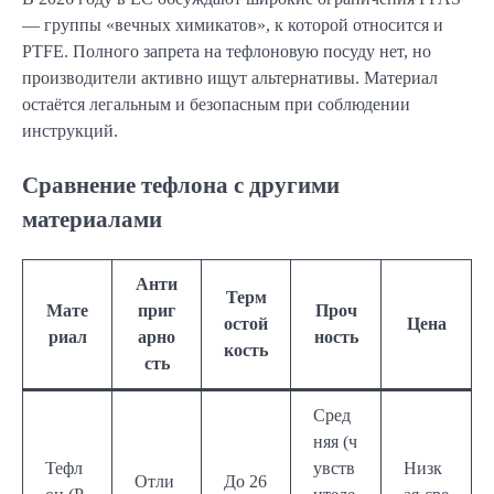
— группы «вечных химикатов», к которой относится и
PTFE. Полного запрета на тефлоновую посуду нет, но
производители активно ищут альтернативы. Материал
остаётся легальным и безопасным при соблюдении
инструкций.
Сравнение тефлона с другими
материалами
Анти
Терм
Мате
приг
Проч
остой
Цена
риал
арно
ность
кость
сть
Сред
няя (ч
Тефл
увств
Низк
Отли
До 26