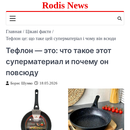
Rodis News
Перейти
к
содержимому
Главная
Цікаві факти
Тефлон це: що таке цей суперматеріал і чому він всюди
Тефлон — это: что такое этот
суперматериал и почему он
повсюду
Борис Шумко
18.05.2026