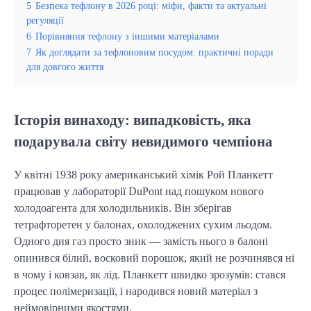
5
Безпека тефлону в 2026 році: міфи, факти та актуальні
регуляції
6
Порівняння тефлону з іншими матеріалами
7
Як доглядати за тефлоновим посудом: практичні поради
для довгого життя
Історія винаходу: випадковість, яка
подарувала світу невидимого чемпіона
У квітні 1938 року американський хімік Рой Планкетт
працював у лабораторії DuPont над пошуком нового
холодоагента для холодильників. Він зберігав
тетрафторетен у балонах, охолоджених сухим льодом.
Одного дня газ просто зник — замість нього в балоні
опинився білий, восковий порошок, який не розчинявся ні
в чому і ковзав, як лід. Планкетт швидко зрозумів: стався
процес полімеризації, і народився новий матеріал з
неймовірними якостями.