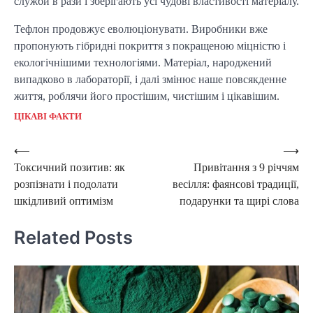
служби в рази і зберігають усі чудові властивості матеріалу.
Тефлон продовжує еволюціонувати. Виробники вже
пропонують гібридні покриття з покращеною міцністю і
екологічнішими технологіями. Матеріал, народжений
випадково в лабораторії, і далі змінює наше повсякденне
життя, роблячи його простішим, чистішим і цікавішим.
ЦІКАВІ ФАКТИ
Post
⟵
⟶
Токсичний позитив: як
Привітання з 9 річчям
navigation
розпізнати і подолати
весілля: фаянсові традиції,
шкідливий оптимізм
подарунки та щирі слова
Related Posts