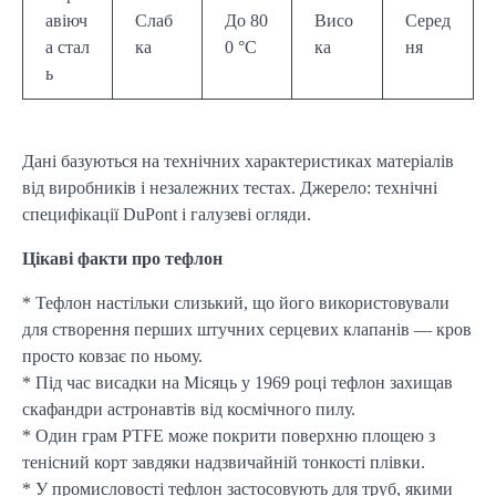
авіюч
Слаб
До 80
Висо
Серед
а стал
ка
0 °C
ка
ня
ь
Дані базуються на технічних характеристиках матеріалів
від виробників і незалежних тестах. Джерело: технічні
специфікації DuPont і галузеві огляди.
Цікаві факти про тефлон
* Тефлон настільки слизький, що його використовували
для створення перших штучних серцевих клапанів — кров
просто ковзає по ньому.
* Під час висадки на Місяць у 1969 році тефлон захищав
скафандри астронавтів від космічного пилу.
* Один грам PTFE може покрити поверхню площею з
тенісний корт завдяки надзвичайній тонкості плівки.
* У промисловості тефлон застосовують для труб, якими