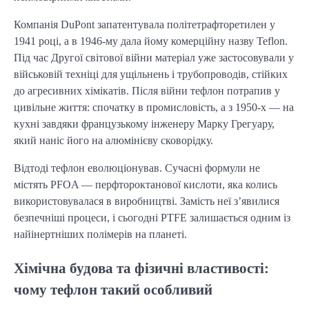
Компанія DuPont запатентувала політетрафторетилен у
1941 році, а в 1946-му дала йому комерційну назву Teflon.
Під час Другої світової війни матеріал уже застосовували у
військовій техніці для ущільнень і трубопроводів, стійких
до агресивних хімікатів. Після війни тефлон потрапив у
цивільне життя: спочатку в промисловість, а з 1950-х — на
кухні завдяки французькому інженеру Марку Грегуару,
який наніс його на алюмінієву сковорідку.
Відтоді тефлон еволюціонував. Сучасні формули не
містять PFOA — перфтороктанової кислоти, яка колись
використовувалася в виробництві. Замість неї з’явилися
безпечніші процеси, і сьогодні PTFE залишається одним із
найінертніших полімерів на планеті.
Хімічна будова та фізичні властивості:
чому тефлон такий особливий