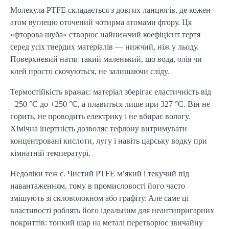
Молекула PTFE складається з довгих ланцюгів, де кожен
атом вуглецю оточений чотирма атомами фтору. Ця
«фторова шуба» створює найнижчий коефіцієнт тертя
серед усіх твердих матеріалів — нижчий, ніж у льоду.
Поверхневий натяг такий маленький, що вода, олія чи
клей просто скочуються, не залишаючи сліду.
Термостійкість вражає: матеріал зберігає еластичність від
−250 °C до +250 °C, а плавиться лише при 327 °C. Він не
горить, не проводить електрику і не вбирає вологу.
Хімічна інертність дозволяє тефлону витримувати
концентровані кислоти, лугу і навіть царську водку при
кімнатній температурі.
Недоліки теж є. Чистий PTFE м’який і текучий під
навантаженням, тому в промисловості його часто
змішують зі скловолокном або графіту. Але саме ці
властивості роблять його ідеальним для неантипригарних
покриттів: тонкий шар на металі перетворює звичайну