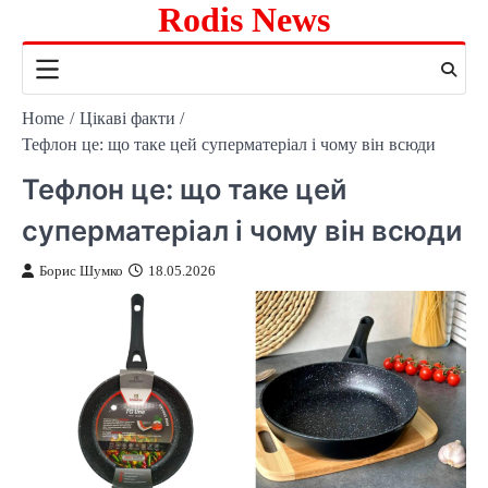
Rodis News
Skip
to
content
Home
Цікаві факти
Тефлон це: що таке цей суперматеріал і чому він всюди
Тефлон це: що таке цей
суперматеріал і чому він всюди
Борис Шумко
18.05.2026