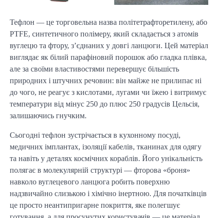
Тефлон — це торговельна назва політетрафторетилену, або
PTFE, синтетичного полімеру, який складається з атомів
вуглецю та фтору, з’єднаних у довгі ланцюги. Цей матеріал
виглядає як білий парафіновий порошок або гладка плівка,
але за своїми властивостями перевершує більшість
природних і штучних речовин: він майже не прилипає ні
до чого, не реагує з кислотами, лугами чи їжею і витримує
температури від мінус 250 до плюс 250 градусів Цельсія,
залишаючись гнучким.
Сьогодні тефлон зустрічається в кухонному посуді,
медичних імплантах, ізоляції кабелів, тканинах для одягу
та навіть у деталях космічних кораблів. Його унікальність
полягає в молекулярній структурі — фторова «броня»
навколо вуглецевого ланцюга робить поверхню
надзвичайно слизькою і хімічно інертною. Для початківців
це просто неантипригарне покриття, яке полегшує
готування, а для просунутих користувачів — це матеріал,