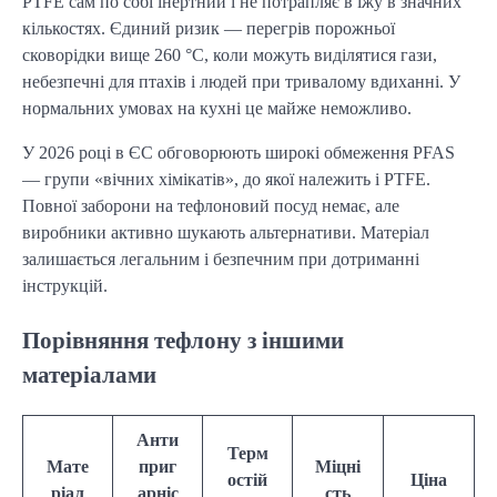
PTFE сам по собі інертний і не потрапляє в їжу в значних
кількостях. Єдиний ризик — перегрів порожньої
сковорідки вище 260 °C, коли можуть виділятися гази,
небезпечні для птахів і людей при тривалому вдиханні. У
нормальних умовах на кухні це майже неможливо.
У 2026 році в ЄС обговорюють широкі обмеження PFAS
— групи «вічних хімікатів», до якої належить і PTFE.
Повної заборони на тефлоновий посуд немає, але
виробники активно шукають альтернативи. Матеріал
залишається легальним і безпечним при дотриманні
інструкцій.
Порівняння тефлону з іншими
матеріалами
Анти
Терм
Мате
приг
Міцні
остій
Ціна
ріал
арніс
сть