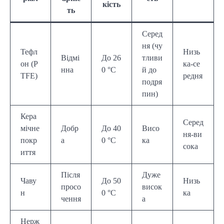
кість
ть
Серед
ня (чу
Тефл
Низь
Відмі
До 26
тливи
он (P
ка-се
нна
0 °C
й до
TFE)
редня
подря
пин)
Кера
Серед
мічне
Добр
До 40
Висо
ня-ви
покр
а
0 °C
ка
сока
иття
Після
Дуже
Чаву
До 50
Низь
просо
висок
н
0 °C
ка
чення
а
Нерж