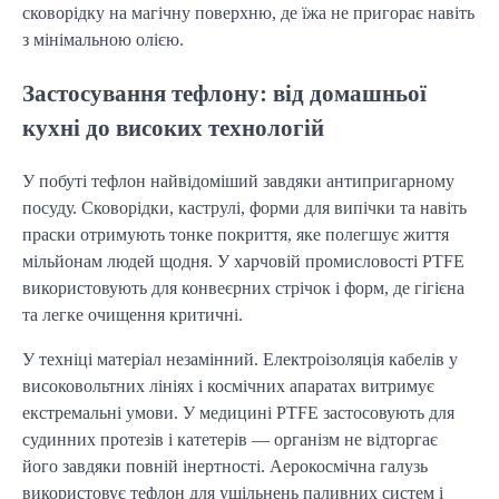
сковорідку на магічну поверхню, де їжа не пригорає навіть
з мінімальною олією.
Застосування тефлону: від домашньої
кухні до високих технологій
У побуті тефлон найвідоміший завдяки антипригарному
посуду. Сковорідки, каструлі, форми для випічки та навіть
праски отримують тонке покриття, яке полегшує життя
мільйонам людей щодня. У харчовій промисловості PTFE
використовують для конвеєрних стрічок і форм, де гігієна
та легке очищення критичні.
У техніці матеріал незамінний. Електроізоляція кабелів у
високовольтних лініях і космічних апаратах витримує
екстремальні умови. У медицині PTFE застосовують для
судинних протезів і катетерів — організм не відторгає
його завдяки повній інертності. Аерокосмічна галузь
використовує тефлон для ущільнень паливних систем і