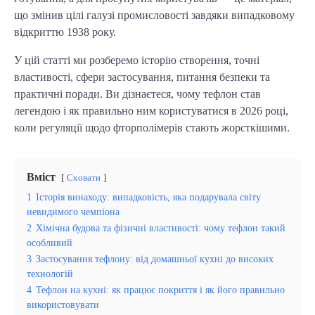
що змінив цілі галузі промисловості завдяки випадковому
відкриттю 1938 року.
У цій статті ми розберемо історію створення, точні
властивості, сфери застосування, питання безпеки та
практичні поради. Ви дізнаєтеся, чому тефлон став
легендою і як правильно ним користуватися в 2026 році,
коли регуляції щодо фторполімерів стають жорсткішими.
Вміст
Сховати
1
Історія винаходу: випадковість, яка подарувала світу
невидимого чемпіона
2
Хімічна будова та фізичні властивості: чому тефлон такий
особливий
3
Застосування тефлону: від домашньої кухні до високих
технологій
4
Тефлон на кухні: як працює покриття і як його правильно
використовувати