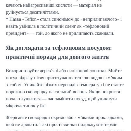
качають найагресивніші кислоти — матеріал не
руйнується десятиліттями.
* Назва «Teflon» стала синонімом до «неприлипаючого» і
навіть увійшла в політичний сленг як «тефлоновий
президент» — той, до якого не прилипають скандали.
Як доглядати за тефлоновим посудом:
практичні поради для довгого життя
Використовуйте дерев’яні або силіконові лопатки. Мийте
посуд відразу після приготування теплою водою з м’яким
засобом. Уникайте різких перепадів температур і не ставте
порожню сковорідку на сильний вогонь. Якщо покриття
почало лущитися — час замінити посуд, щоб уникнути
мікрочастинок у їжі.
Зберігайте сковорідки окремо або з м’якими прокладками,
щоб не дряпати. Такі прості звички подовжують термін