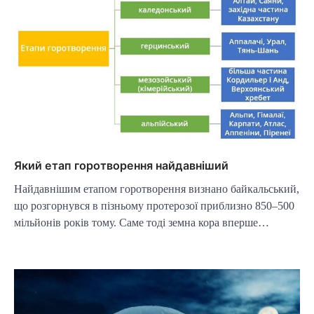
Який етап горотворення найдавніший
Найдавнішим етапом горотворення визнано байкальський,
що розгорнувся в пізньому протерозої приблизно 850–500
мільйонів років тому. Саме тоді земна кора вперше…