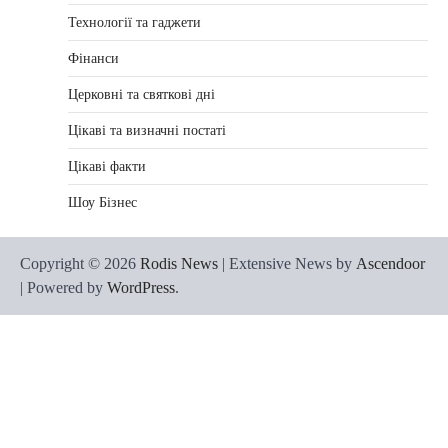
Технології та гаджети
Фінанси
Церковні та святкові дні
Цікаві та визначні постаті
Цікаві факти
Шоу Бізнес
Copyright © 2026
Rodis News
| Extensive News by
Ascendoor
| Powered by
WordPress
.