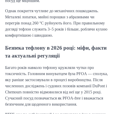
посуд ще міцнішим.
Однак покриття чутливе до механічних пошкоджень.
Металеві лопатки, мийні порошки з абразивами чи
перегрів понад 260 °C руйнують його. При правильному
догляді тефлон служить 3–5 років і більше, роблячи кухню
комфортнішою і швидшою.
Безпека тефлону в 2026 році: міфи, факти
та актуальні регуляції
Багато років навколо тефлону кружляли чутки про
токсичність. Головним винуватцем була PFOA — сполука,
яку раніше застосовували в процесі виробництва. Після
численних досліджень і судових позовів компанії DuPont і
Chemours повністю відмовилися від неї ще у 2015 році.
Сучасний посуд позначається як PFOA-free і вважається
безпечним для щоденного використання.