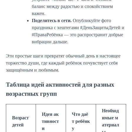
баланс между радостью и спокойствием
важен.
Поделитесь в сети.
Опубликуйте фото
праздника с хештегами #ДеньЗащитыДетей и
#ПраваРебёнка — это распространит добрые
вибрации дальше.
Эти простые шаги превратят обычный день в настоящее
торжество души, где каждый ребёнок почувствует себя
защищённым и любимым.
Таблица идей активностей для разных
возрастных групп
Необход
Идея ак
Что даё
Возраст
имые м
тивност
т ребёнк
детей
атериал
и
у
ы