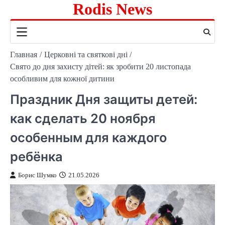
Rodis News
Перейти
к
содержимому
Главная
Церковні та святкові дні
Свято до дня захисту дітей: як зробити 20 листопада
особливим для кожної дитини
Праздник Дня защиты детей:
как сделать 20 ноября
особенным для каждого
ребёнка
Борис Шумко
21.05.2026