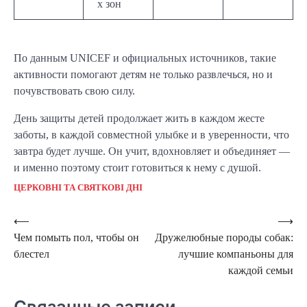
х зон
По данным UNICEF и официальных источников, такие
активности помогают детям не только развлечься, но и
почувствовать свою силу.
День защиты детей продолжает жить в каждом жесте
заботы, в каждой совместной улыбке и в уверенности, что
завтра будет лучше. Он учит, вдохновляет и объединяет —
и именно поэтому стоит готовиться к нему с душой.
ЦЕРКОВНІ ТА СВЯТКОВІ ДНІ
Навигация
⟵
⟶
Чем помыть пол, чтобы он
Дружелюбные породы собак:
по
блестел
лучшие компаньоны для
записям
каждой семьи
Связанные записи