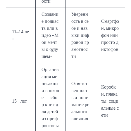
ости
Создани
Уверенн
е подкас
ость в се
Смартфо
та или в
бе и нав
н, микро
11–14 ле
идео «М
ыки циф
фон или
т
ои мечт
ровой гр
просто д
ы о буду
амотнос
иктофон
щем»
ти
Организ
ация ми
ни-акци
Ответст
Коробк
и в школ
венност
и, плака
е — сбо
ь и пони
15+ лет
ты, соци
р книг д
мание ре
альные с
ля детей
ального
ети
из приф
влияния
ронтовы