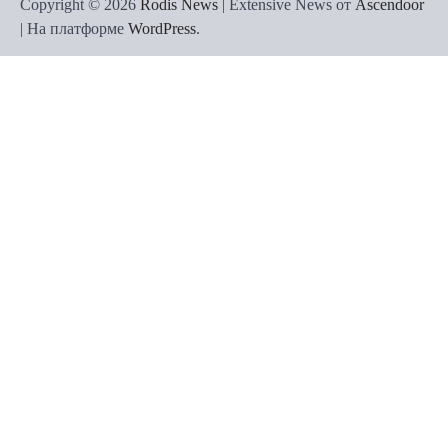
Copyright © 2026
Rodis News
| Extensive News от
Ascendoor
| На платформе
WordPress
.