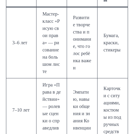
Мастер-
Развити
класс «Р
е творче
исую св
ства и п
ои прав
Бумага,
онимани
3–6 лет
а» — ри
краски,
е, что го
сование
стикеры
лос ребё
на боль
нка важе
шом лис
н
те
Игра «П
Карточк
рава в де
Эмпати
и с ситу
йствии»
ю, навы
ациями,
— ролев
ки обще
7–10 лет
костюм
ые сцен
ния и зн
ы из под
ки о спр
ания Ко
ручных
аведлив
нвенции
средств