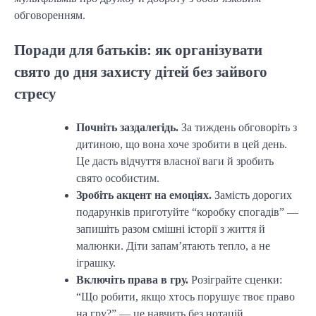
обговоренням.
Поради для батьків: як організувати
свято до дня захисту дітей без зайвого
стресу
Почніть заздалегідь.
За тиждень обговоріть з
дитиною, що вона хоче зробити в цей день.
Це дасть відчуття власної ваги й зробить
свято особистим.
Зробіть акцент на емоціях.
Замість дорогих
подарунків приготуйте “коробку спогадів” —
запишіть разом смішні історії з життя й
малюнки. Діти запам’ятають тепло, а не
іграшку.
Включіть права в гру.
Розіграйте сценки:
“Що робити, якщо хтось порушує твоє право
на гру?” — це навчить без нотацій.