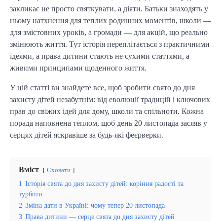
закликає не просто святкувати, а діяти. Батьки знаходять у
ньому натхнення для теплих родинних моментів, школи —
для змістовних уроків, а громади — для акцій, що реально
змінюють життя. Тут історія переплітається з практичними
ідеями, а права дитини стають не сухими статтями, а
живими принципами щоденного життя.
У цій статті ви знайдете все, щоб зробити свято до дня
захисту дітей незабутнім: від еволюції традицій і ключових
прав до свіжих ідей для дому, школи та спільноти. Кожна
порада наповнена теплом, щоб день 20 листопада засяяв у
серцях дітей яскравіше за будь-які феєрверки.
Вміст
Сховати
1
Історія свята до дня захисту дітей: коріння радості та
турботи
2
Зміна дати в Україні: чому тепер 20 листопада
3
Права дитини — серце свята до дня захисту дітей