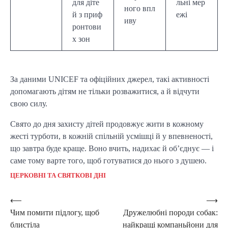
для діте
льні мер
ного впл
й з приф
ежі
иву
ронтови
х зон
За даними UNICEF та офіційних джерел, такі активності
допомагають дітям не тільки розважитися, а й відчути
свою силу.
Свято до дня захисту дітей продовжує жити в кожному
жесті турботи, в кожній спільній усмішці й у впевненості,
що завтра буде краще. Воно вчить, надихає й об’єднує — і
саме тому варте того, щоб готуватися до нього з душею.
ЦЕРКОВНІ ТА СВЯТКОВІ ДНІ
Post
⟵
⟶
Чим помити підлогу, щоб
Дружелюбні породи собак:
navigation
блистіла
найкращі компаньйони для