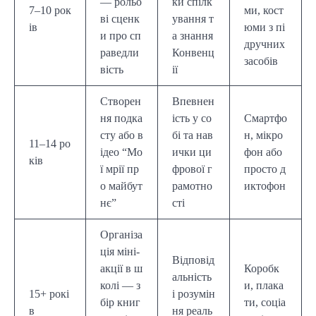
— рольо
ки спілк
7–10 рок
ми, кост
ві сценк
ування т
ів
юми з пі
и про сп
а знання
дручних
раведли
Конвенц
засобів
вість
ії
Створен
Впевнен
ня подка
ість у со
Смартфо
сту або в
бі та нав
н, мікро
11–14 ро
ідео “Мо
ички ци
фон або
ків
ї мрії пр
фрової г
просто д
о майбут
рамотно
иктофон
нє”
сті
Організа
ція міні-
Відповід
акції в ш
Коробк
альність
колі — з
и, плака
15+ рокі
і розумін
бір книг
ти, соціа
в
ня реаль