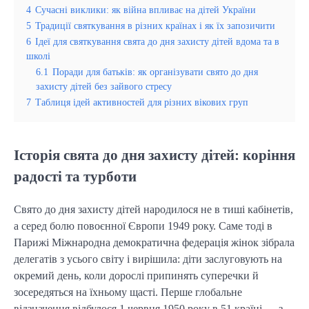
4
Сучасні виклики: як війна впливає на дітей України
5
Традиції святкування в різних країнах і як їх запозичити
6
Ідеї для святкування свята до дня захисту дітей вдома та в
школі
6.1
Поради для батьків: як організувати свято до дня
захисту дітей без зайвого стресу
7
Таблиця ідей активностей для різних вікових груп
Історія свята до дня захисту дітей: коріння
радості та турботи
Свято до дня захисту дітей народилося не в тиші кабінетів,
а серед болю повоєнної Європи 1949 року. Саме тоді в
Парижі Міжнародна демократична федерація жінок зібрала
делегатів з усього світу і вирішила: діти заслуговують на
окремий день, коли дорослі припинять суперечки й
зосередяться на їхньому щасті. Перше глобальне
відзначення відбулося 1 червня 1950 року в 51 країні — з