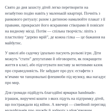
Свято до дня захисту дітей легко перетворити на
незабутню подію навіть у маленькій квартирі. Почніть з
ранкового ритуалу: разом з дитиною намалюйте плакат з її
правами, прикрасьте його яскравими стікерами й повісьте
на видному місці. Потім — спільна творчість: ліпіть з
пластиліну “дерево мрій”, де кожна гілка — це бажання на
майбутнє.
У школі або садочку ідеально пасують рольові ігри. Діти
можуть “стати” депутатами й обговорити, як покращити
життя в класі, або підготувати виставу за мотивами казок
про справедливість. Не забудьте про рух: естафети з
м’ячами чи танцювальні флешмоби під музику, яка нагадує
про мир.
Для громади підійдуть благодійні ярмарки handmade-
іграшок, виручені кошти з яких підуть на підтримку дітей,
що постраждали від війни. А ввечері — сімейний перегляд
мультфільмів про дружбу й доброту з обов’язковим