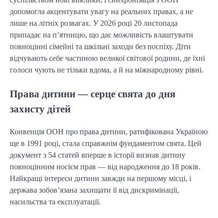
допомогла акцентувати увагу на реальних правах, а не
лише на літніх розвагах. У 2026 році 20 листопада
припадає на п’ятницю, що дає можливість влаштувати
повноцінні сімейні та шкільні заходи без поспіху. Діти
відчувають себе частиною великої світової родини, де їхні
голоси чують не тільки вдома, а й на міжнародному рівні.
Права дитини — серце свята до дня
захисту дітей
Конвенція ООН про права дитини, ратифікована Україною
ще в 1991 році, стала справжнім фундаментом свята. Цей
документ з 54 статей вперше в історії визнав дитину
повноцінним носієм прав — від народження до 18 років.
Найкращі інтереси дитини завжди на першому місці, і
держава зобов’язана захищати її від дискримінації,
насильства та експлуатації.