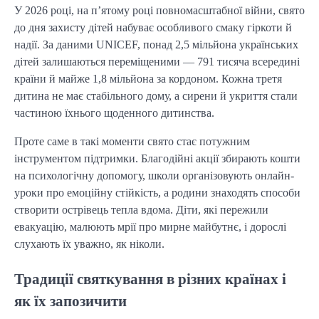
У 2026 році, на п’ятому році повномасштабної війни, свято
до дня захисту дітей набуває особливого смаку гіркоти й
надії. За даними UNICEF, понад 2,5 мільйона українських
дітей залишаються переміщеними — 791 тисяча всередині
країни й майже 1,8 мільйона за кордоном. Кожна третя
дитина не має стабільного дому, а сирени й укриття стали
частиною їхнього щоденного дитинства.
Проте саме в такі моменти свято стає потужним
інструментом підтримки. Благодійні акції збирають кошти
на психологічну допомогу, школи організовують онлайн-
уроки про емоційну стійкість, а родини знаходять способи
створити острівець тепла вдома. Діти, які пережили
евакуацію, малюють мрії про мирне майбутнє, і дорослі
слухають їх уважно, як ніколи.
Традиції святкування в різних країнах і
як їх запозичити