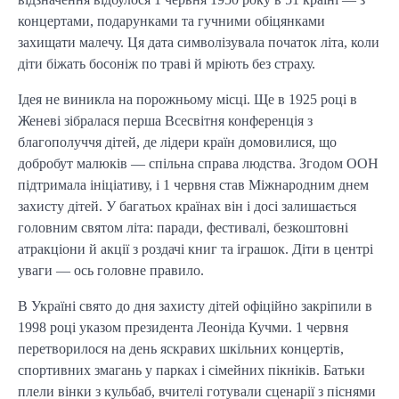
концертами, подарунками та гучними обіцянками
захищати малечу. Ця дата символізувала початок літа, коли
діти біжать босоніж по траві й мріють без страху.
Ідея не виникла на порожньому місці. Ще в 1925 році в
Женеві зібралася перша Всесвітня конференція з
благополуччя дітей, де лідери країн домовилися, що
добробут малюків — спільна справа людства. Згодом ООН
підтримала ініціативу, і 1 червня став Міжнародним днем
захисту дітей. У багатьох країнах він і досі залишається
головним святом літа: паради, фестивалі, безкоштовні
атракціони й акції з роздачі книг та іграшок. Діти в центрі
уваги — ось головне правило.
В Україні свято до дня захисту дітей офіційно закріпили в
1998 році указом президента Леоніда Кучми. 1 червня
перетворилося на день яскравих шкільних концертів,
спортивних змагань у парках і сімейних пікніків. Батьки
плели вінки з кульбаб, вчителі готували сценарії з піснями