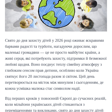
Свято до дня захисту дітей у 2026 році оживає яскравими
барвами радості та турботи, нагадуючи дорослим, що
маленькі громадяни — це не просто майбутнє країни, а
живі серця, які потребують захисту, підтримки й безмежної
любові щодня. Воно поєднує теплу сімейну атмосферу з
глибоким сенсом прав дитини, особливо коли Україна
святкує його 20 листопада разом зі світом. Цей день
перетворюється на місток між минулим і сьогоденням, де
кожна усмішка малюка стає символом надії.
Від перших кроків у повоєнній Європі до сучасних реалій,
коли мільйони українських дітей стикаються з
переміщеннями та викликами, свято до дня захисту дітей