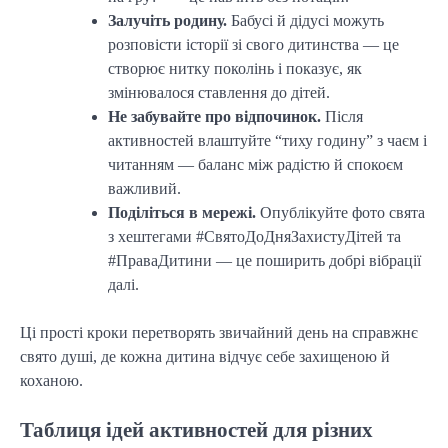
Залучіть родину.
Бабусі й дідусі можуть
розповісти історії зі свого дитинства — це
створює нитку поколінь і показує, як
змінювалося ставлення до дітей.
Не забувайте про відпочинок.
Після
активностей влаштуйте “тиху годину” з чаєм і
читанням — баланс між радістю й спокоєм
важливий.
Поділіться в мережі.
Опублікуйте фото свята
з хештегами #СвятоДоДняЗахистуДітей та
#ПраваДитини — це поширить добрі вібрації
далі.
Ці прості кроки перетворять звичайний день на справжнє
свято душі, де кожна дитина відчує себе захищеною й
коханою.
Таблиця ідей активностей для різних