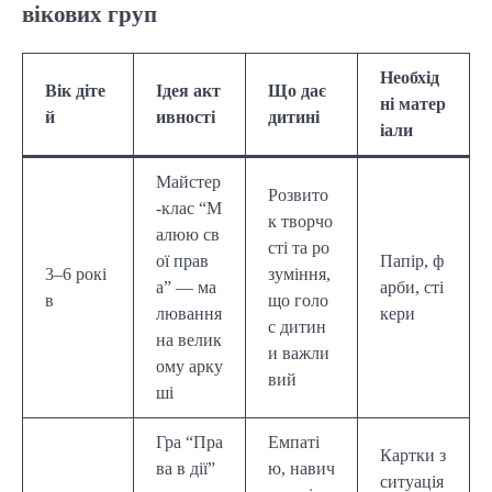
вікових груп
Необхід
Вік діте
Ідея акт
Що дає
ні матер
й
ивності
дитині
іали
Майстер
Розвито
-клас “М
к творчо
алюю св
сті та ро
ої прав
Папір, ф
3–6 рокі
зуміння,
а” — ма
арби, сті
в
що голо
лювання
кери
с дитин
на велик
и важли
ому арку
вий
ші
Гра “Пра
Емпаті
Картки з
ва в дії”
ю, навич
ситуація