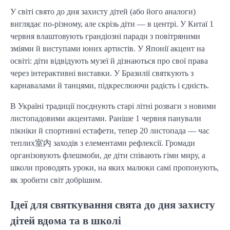
У світі свято до дня захисту дітей (або його аналоги)
виглядає по-різному, але скрізь діти — в центрі. У Китаї 1
червня влаштовують грандіозні паради з повітряними
зміями й виступами юних артистів. У Японії акцент на
освіті: діти відвідують музеї й дізнаються про свої права
через інтерактивні виставки. У Бразилії святкують з
карнавалами й танцями, підкреслюючи радість і єдність.
В Україні традиції поєднують старі літні розваги з новими
листопадовими акцентами. Раніше 1 червня панували
пікніки й спортивні естафети, тепер 20 листопада — час
теплих室内 заходів з елементами рефлексії. Громади
організовують флешмоби, де діти співають гімн миру, а
школи проводять уроки, на яких малюки самі пропонують,
як зробити світ добрішим.
Ідеї для святкування свята до дня захисту
дітей вдома та в школі