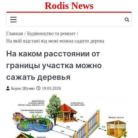
Rodis News
Перейти
к
содержимому
Главная
Будівництво та ремонт
На якій відстані від межі можна садити дерева
На каком расстоянии от
границы участка можно
сажать деревья
Борис Шумко
19.05.2026