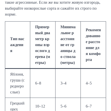
такие агрессивные. Если же вы хотите живую изгородь,
выбирайте низкорослые сорта и сажайте их строго по
норме.
Пример
Минима
Рекомен
ный диа
льное р
дованно
Тип нас
метр кр
асстоян
е рассто
аждени
оны взр
ие от гр
яние дл
я
ослого д
аницы д
я комфо
ерева (м
о ствола
рта
етры)
(метры)
Яблоня,
груша (с
6–8
3–4
4–5
реднеро
слые)
Грецкий
10–12
5–6
6–7
орех