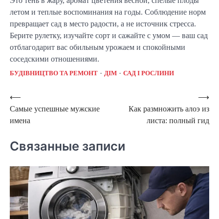
Это тень в жару, аромат цветения весной, спелые плоды
летом и теплые воспоминания на годы. Соблюдение норм
превращает сад в место радости, а не источник стресса.
Берите рулетку, изучайте сорт и сажайте с умом — ваш сад
отблагодарит вас обильным урожаем и спокойными
соседскими отношениями.
БУДІВНИЦТВО ТА РЕМОНТ
ДІМ
САД І РОСЛИНИ
Навигация
⟵
⟶
Самые успешные мужские
Как размножить алоэ из
по
имена
листа: полный гид
записям
Связанные записи