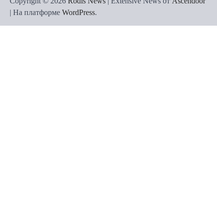
Copyright © 2026
Rodis News
| Extensive News от
Ascendoor
| На платформе
WordPress
.