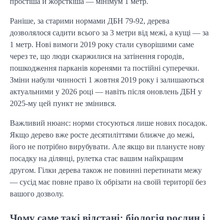
простіша й жорсткіша — мінімум 1 метр.
Раніше, за старими нормами ДБН 79-92, дерева
дозволялося садити всього за 3 метри від межі, а кущі — за
1 метр. Нові вимоги 2019 року стали суворішими саме
через те, що люди скаржилися на затінення городів,
пошкодження парканів коренями та постійні суперечки.
Зміни набули чинності 1 жовтня 2019 року і залишаються
актуальними у 2026 році — навіть після оновлень ДБН у
2025-му цей пункт не змінився.
Важливий нюанс: норми стосуються лише нових посадок.
Якщо дерево вже росте десятиліттями ближче до межі,
його не потрібно вирубувати. Але якщо ви плануєте нову
посадку на ділянці, рулетка стає вашим найкращим
другом. Гілки дерева також не повинні перетинати межу
— сусід має повне право їх обрізати на своїй території без
вашого дозволу.
Чому саме такі відстані: біологія рослин і