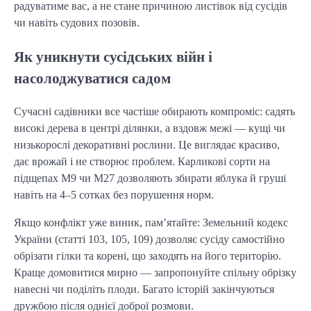
радуватиме вас, а не стане причиною листівок від сусідів
чи навіть судових позовів.
Як уникнути сусідських війн і
насолоджуватися садом
Сучасні садівники все частіше обирають компроміс: садять
високі дерева в центрі ділянки, а вздовж межі — кущі чи
низькорослі декоративні рослини. Це виглядає красиво,
дає врожай і не створює проблем. Карликові сорти на
підщепах М9 чи М27 дозволяють збирати яблука й груші
навіть на 4–5 сотках без порушення норм.
Якщо конфлікт уже виник, пам’ятайте: Земельний кодекс
України (статті 103, 105, 109) дозволяє сусіду самостійно
обрізати гілки та корені, що заходять на його територію.
Краще домовитися мирно — запропонуйте спільну обрізку
навесні чи поділіть плоди. Багато історій закінчуються
дружбою після однієї доброї розмови.