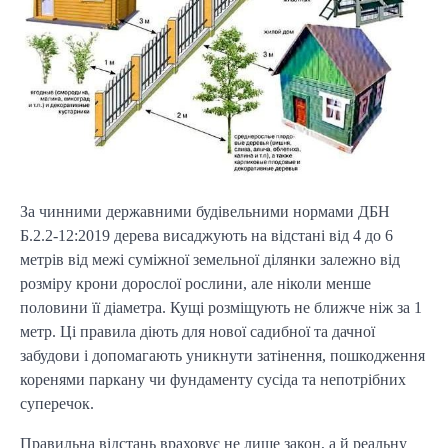
За чинними державними будівельними нормами ДБН
Б.2.2-12:2019 дерева висаджують на відстані від 4 до 6
метрів від межі суміжної земельної ділянки залежно від
розміру крони дорослої рослини, але ніколи менше
половини її діаметра. Кущі розміщують не ближче ніж за 1
метр. Ці правила діють для нової садибної та дачної
забудови і допомагають уникнути затінення, пошкодження
коренями паркану чи фундаменту сусіда та непотрібних
суперечок.
Правильна відстань враховує не лише закон, а й реальну