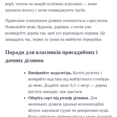
верб, тополь чи акацій особливо агресивні — вони
шукають вологу і легко пошкоджують труби.
Правильне планування ділянки починається з креслення.
Намалюйте межі, будинок, доріжки, а потім уже
розміщуйте дерева так, щоб усе відповідало нормам. Це
заощадить час, нерви та гроші на майбутні переробки.
Поради для власників присадибних і
дачних ділянок
Вимірюйте заздалегідь.
Купіть рулетку і
виміряйте відстань від майбутнього стовбура
до межі. Додайте запас 0,5–1 метр — дерева
ростуть швидше, ніж здається.
Оберіть сорт під розмір ділянки.
Для
маленьких ділянок ідеальні колоноподібні
яблуні, карликові груші чи декоративні кущі.
Вони займають мінімум місця і дають чудовий