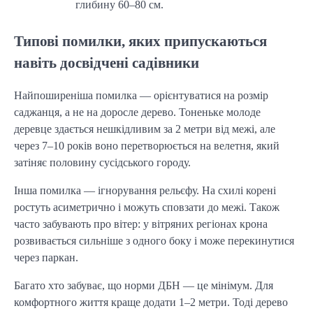
глибину 60–80 см.
Типові помилки, яких припускаються
навіть досвідчені садівники
Найпоширеніша помилка — орієнтуватися на розмір
саджанця, а не на доросле дерево. Тоненьке молоде
деревце здається нешкідливим за 2 метри від межі, але
через 7–10 років воно перетворюється на велетня, який
затіняє половину сусідського городу.
Інша помилка — ігнорування рельєфу. На схилі корені
ростуть асиметрично і можуть сповзати до межі. Також
часто забувають про вітер: у вітряних регіонах крона
розвивається сильніше з одного боку і може перекинутися
через паркан.
Багато хто забуває, що норми ДБН — це мінімум. Для
комфортного життя краще додати 1–2 метри. Тоді дерево