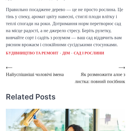
Правильно посаджене дерево — це не просто рослина. Це
тінь у спеку, аромат цвіту навесні, стиглі плоди влітку і
теплі спогади на роки. Дотримання норм перетворює сад
на місце радості, а не джерело стресу. Беріть рулетку,
вивчайте сорт і садіть з розумом — ваш сад віддячить вам
рясним врожаєм і спокійними сусідськими стосунками.
БУДІВНИЦТВО ТА РЕМОНТ
ДІМ
САД І РОСЛИНИ
Post
⟵
⟶
Найуспішніші чоловічі імена
Як розмножити алое з
navigation
листка: повний посібник
Related Posts