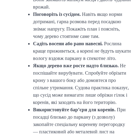
врожай.
Поговоріть із сусідом.
Навіть якщо норми
дотримані, гарна розмова перед посадкою
знімає напругу. Покажіть план і поясніть,
чому дерево стоятиме саме там.
Садіть восени або рано навесні.
Рослина
краще приживеться, а корені не будуть шукати
вологу вздовж паркану в спекотне літо.
Якщо дерево вже росте надто близько.
Не
поспішайте вирубувати. Спробуйте обрізати
крону з вашого боку або домовтеся про
спільне утримання. Судова практика показує,
що сусід може вимагати лише обрізки гілок і
коренів, які заходять на його територію.
Використовуйте бар’єри для коренів.
При
посадці близько до паркану (з дозволу)
закопайте спеціальну кореневу перегородку
— пластиковий або металевий лист на