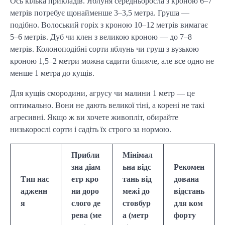
Ось кілька прикладів. Яблуня середньоросла з кроною 6–7
метрів потребує щонайменше 3–3,5 метра. Груша —
подібно. Волоський горіх з кроною 10–12 метрів вимагає
5–6 метрів. Дуб чи клен з великою кроною — до 7–8
метрів. Колоноподібні сорти яблунь чи груш з вузькою
кроною 1,5–2 метри можна садити ближче, але все одно не
менше 1 метра до кущів.
Для кущів смородини, агрусу чи малини 1 метр — це
оптимально. Вони не дають великої тіні, а корені не такі
агресивні. Якщо ж ви хочете живопліт, обирайте
низькорослі сорти і садіть їх строго за нормою.
Прибли
Мінімал
зна діам
ьна відс
Рекомен
Тип нас
етр кро
тань від
дована
адженн
ни доро
межі до
відстань
я
слого де
стовбур
для ком
рева (ме
а (метр
форту