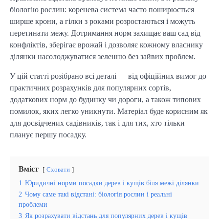
біологію рослин: коренева система часто поширюється
ширше крони, а гілки з роками розростаються і можуть
перетинати межу. Дотримання норм захищає ваш сад від
конфліктів, зберігає врожай і дозволяє кожному власнику
ділянки насолоджуватися зеленню без зайвих проблем.
У цій статті розібрано всі деталі — від офіційних вимог до
практичних розрахунків для популярних сортів,
додаткових норм до будинку чи дороги, а також типових
помилок, яких легко уникнути. Матеріал буде корисним як
для досвідчених садівників, так і для тих, хто тільки
планує першу посадку.
Вміст
Сховати
1
Юридичні норми посадки дерев і кущів біля межі ділянки
2
Чому саме такі відстані: біологія рослин і реальні
проблеми
3
Як розрахувати відстань для популярних дерев і кущів