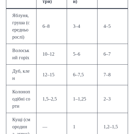
три)
и)
Яблуня,
груша (с
6–8
3–4
4–5
ередньо
рослі)
Волоськ
10–12
5–6
6–7
ий горіх
Дуб, кле
12–15
6–7,5
7–8
н
Колоноп
одібні со
1,5–2,5
1–1,25
2–3
рти
Кущі (см
ородин
—
1
1,2–1,5
а, агрус)