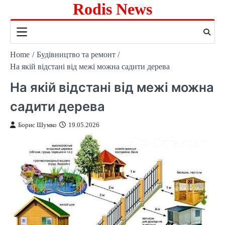
Rodis News
Skip
to
content
Home
Будівництво та ремонт
На якій відстані від межі можна садити дерева
На якій відстані від межі можна
садити дерева
Борис Шумко
19.05.2026