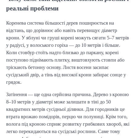
реальні проблеми
Коренева система більшості дерев поширюється на
відстань, що дорівнює або навіть перевищує діаметр
крони. У яблуні чи груші корені можуть сягати 5–7 метрів
у радіусі, у волоського горіха — до 10 метрів і більше.
Коли стовбур стоїть надто близько до паркану, корені
поступово піднімають плитку, виштовхують стовпи або
тріскають бетонну основу. Листя восени засипає
сусідський двір, а тінь від високої крони забирає сонце у
грядок.
Затінення — ще одна серйозна причина. Дерево з кроною
8–10 метрів у діаметрі може залишати в тіні до 50
квадратних метрів сусідньої ділянки. Для городників це
втрата врожаю помідорів, перцю чи полуниці. Крім того,
волога під кроною сприяє розвитку грибкових хвороб, які
легко перекидаються на сусідські рослини. Саме тому