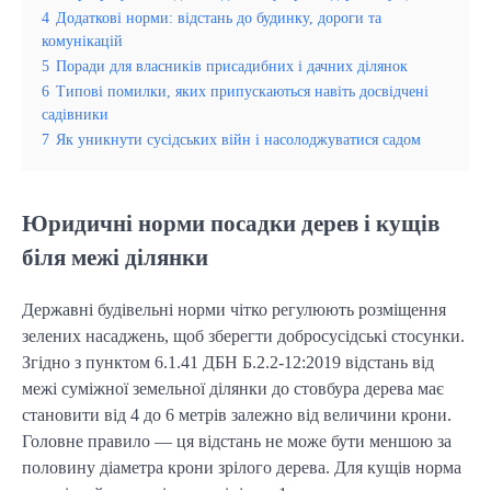
4
Додаткові норми: відстань до будинку, дороги та
комунікацій
5
Поради для власників присадибних і дачних ділянок
6
Типові помилки, яких припускаються навіть досвідчені
садівники
7
Як уникнути сусідських війн і насолоджуватися садом
Юридичні норми посадки дерев і кущів
біля межі ділянки
Державні будівельні норми чітко регулюють розміщення
зелених насаджень, щоб зберегти добросусідські стосунки.
Згідно з пунктом 6.1.41 ДБН Б.2.2-12:2019 відстань від
межі суміжної земельної ділянки до стовбура дерева має
становити від 4 до 6 метрів залежно від величини крони.
Головне правило — ця відстань не може бути меншою за
половину діаметра крони зрілого дерева. Для кущів норма