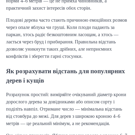
норми 4–6 метрів — це не примха чиновників, а
практичний захист інтересів обох сторін.
Плодові дерева часто стають причиною емоційних розмов
через опале яблука чи груші. Коли плоди падають за
паркан, хтось радіє безкоштовним ласощам, а хтось —
лається через бруд і прибирання. Правильна відстань
дозволяє уникнути таких дрібних, але неприємних
конфліктів і зберегти гарні стосунки.
Як розрахувати відстань для популярних
дерев і кущів
Розрахунок простий: виміряйте очікуваний діаметр крони
дорослого дерева за довідниками або описом сорту і
поділіть навпіл. Отримане число — мінімальна відстань
від стовбура до межі. Для дерев з широкою кроною 4–6
метрів — це реальний мінімум, а не рекомендація.