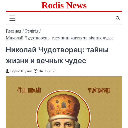
Rodis News
Перейти
к
содержимому
Главная
Релігія
Миколай Чудотворець: таємниці життя та вічних чудес
Николай Чудотворец: тайны
жизни и вечных чудес
Борис Шумко
04.05.2026