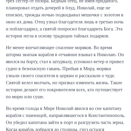
трех сестер от позора. Бедный отец, не имея приданого,
планировал отдать дочерей в блуд. Николай, еще не
епископ, трижды ночью подкидывал мешочки с золотом в
окно их дома. Отец узнал благодетеля лишь в третью ночь
и поблагодарил, а святой попросил благодарить Бога. Эта
история легла в основу традиции тайных подарков.
Не менее впечатляющее спасение моряков. Во время
шторма экипаж корабля в отчаянии взывал к Николаю. Он
явился на борту, стал к штурвалу, успокоил ветер и привел
судно в безопасную гавань. Прибыв в Миру, моряки
узнали своего спасителя в церкви и рассказали о чуде.
Святой велел молчать, но призвал изменить жизнь. Такие
истории делают его покровителем всех, кто путешествует
по морю или суше.
Во время голода в Мире Николай явился во сне капитану
корабля с пшеницей, направлявшегося в Константинополь.
Он убедил капитана зайти в порт и разгрузить часть зерна.
Когда корабль добрался до столицы, груз остался