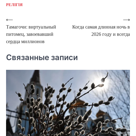
РЕЛІГІЯ
Навигация
⟵
⟶
Тамагочи: виртуальный
Когда самая длинная ночь в
по
питомец, завоевавший
2026 году и всегда
записям
сердца миллионов
Связанные записи