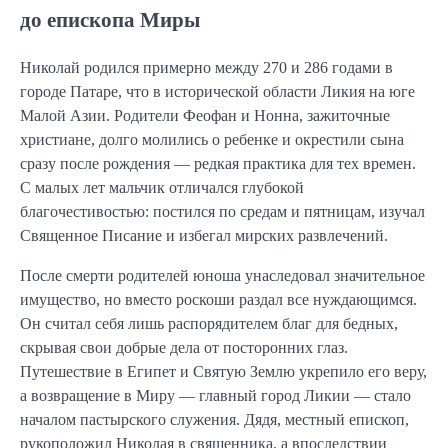
до епископа Миры
Николай родился примерно между 270 и 286 годами в
городе Патаре, что в исторической области Ликия на юге
Малой Азии. Родители Феофан и Нонна, зажиточные
христиане, долго молились о ребенке и окрестили сына
сразу после рождения — редкая практика для тех времен.
С малых лет мальчик отличался глубокой
благочестивостью: постился по средам и пятницам, изучал
Священное Писание и избегал мирских развлечений.
После смерти родителей юноша унаследовал значительное
имущество, но вместо роскоши раздал все нуждающимся.
Он считал себя лишь распорядителем благ для бедных,
скрывая свои добрые дела от посторонних глаз.
Путешествие в Египет и Святую Землю укрепило его веру,
а возвращение в Миру — главный город Ликии — стало
началом пастырского служения. Дядя, местный епископ,
рукоположил Николая в священника, а впоследствии