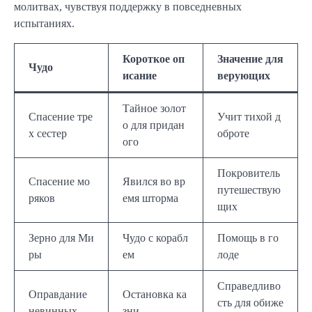
молитвах, чувствуя поддержку в повседневных
испытаниях.
Короткое оп
Значение для
Чудо
исание
верующих
Тайное золот
Спасение тре
Учит тихой д
о для придан
х сестер
оброте
ого
Покровитель
Спасение мо
Явился во вр
путешествую
ряков
емя шторма
щих
Зерно для Ми
Чудо с корабл
Помощь в го
ры
ем
лоде
Справедливо
Оправдание
Остановка ка
сть для обиже
невинных
зни