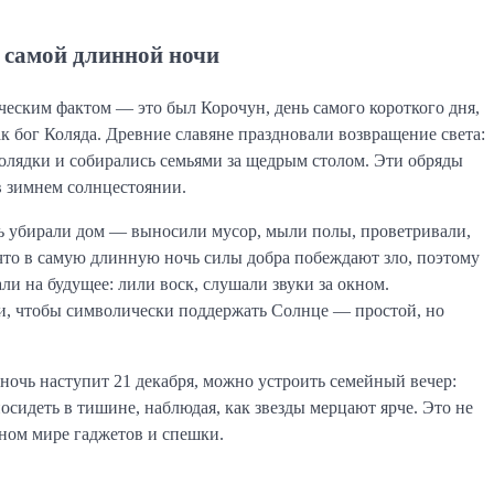
 самой длинной ночи
ческим фактом — это был Корочун, день самого короткого дня,
ак бог Коляда. Древние славяне праздновали возвращение света:
олядки и собирались семьями за щедрым столом. Эти обряды
в зимнем солнцестоянии.
ь убирали дом — выносили мусор, мыли полы, проветривали,
что в самую длинную ночь силы добра побеждают зло, поэтому
ли на будущее: лили воск, слушали звуки за окном.
и, чтобы символически поддержать Солнце — простой, но
 ночь наступит 21 декабря, можно устроить семейный вечер:
посидеть в тишине, наблюдая, как звезды мерцают ярче. Это не
нном мире гаджетов и спешки.