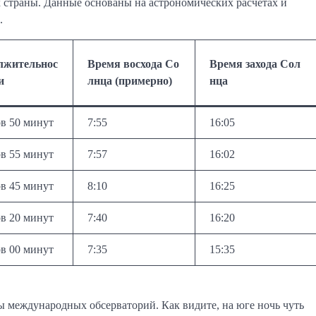
х страны. Данные основаны на астрономических расчетах и
.
лжительнос
Время восхода Со
Время захода Сол
и
лнца (примерно)
нца
ов 50 минут
7:55
16:05
ов 55 минут
7:57
16:02
ов 45 минут
8:10
16:25
ов 20 минут
7:40
16:20
ов 00 минут
7:35
15:35
 международных обсерваторий. Как видите, на юге ночь чуть