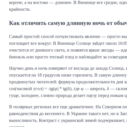
короче, а на востоке — длиннее. В Виннице все средне, ид
крайности.
Как отличить самую длинную ночь от обы
Самый простой способ почувствовать явление — просто вый
поглощает все вокруг. В Виннице Солнце зайдет около 16:05
очистится от дневного света, и появятся яркие звезды — 
бинокль или просто теплый плед и наблюдайте за созвезди
Научно день и ночь измеряют от восхода до захода Солнца,
опускается на 18 градусов ниже горизонта. В самую длинну
продвинутых читателей: формула продолжительности дня 
cos(часовой угол) = -tg(φ) * tg(δ), где φ — широта, δ — с
гуще, холоднее, словно природа делает паузу перед новым 
В полярных регионах все еще драматичнее. На Северном по
равноденствия до весеннего. В Украине такого нет, но в З
выносливость. Контраст с украинской зимой подчеркивает,