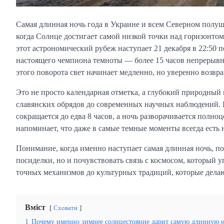
Самая длинная ночь года в Украине и всем Северном полу
когда Солнце достигает самой низкой точки над горизонтом,
этот астрономический рубеж наступает 21 декабря в 22:50 п
настоящего чемпиона темноты — более 15 часов непрерывн
этого поворота свет начинает медленно, но уверенно возвр
Это не просто календарная отметка, а глубокий природный
славянских обрядов до современных научных наблюдений. 
сокращается до едва 8 часов, а ночь разворачивается полн
напоминает, что даже в самые темные моменты всегда есть 
Понимание, когда именно наступает самая длинная ночь, п
посиделки, но и почувствовать связь с космосом, который у
точных механизмов до культурных традиций, которые делаю
Вміст
Сховати
1
Почему именно зимнее солнцестояние дарит самую длинную 