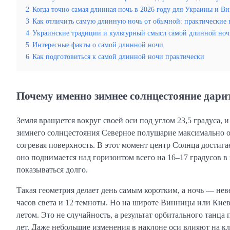
2
Когда точно самая длинная ночь в 2026 году для Украины и 
3
Как отличить самую длинную ночь от обычной: практические
4
Украинские традиции и культурный смысл самой длинной но
5
Интересные факты о самой длинной ночи
6
Как подготовиться к самой длинной ночи практически
Почему именно зимнее солнцестояние дари
Земля вращается вокруг своей оси под углом 23,5 градуса, 
зимнего солнцестояния Северное полушарие максимально от
согревая поверхность. В этот момент центр Солнца достиг
оно поднимается над горизонтом всего на 16–17 градусов в
показываться долго.
Такая геометрия делает день самым коротким, а ночь — нев
часов света и 12 темноты. Но на широте Винницы или Киева 
летом. Это не случайность, а результат орбитального танц
лет. Даже небольшие изменения в наклоне оси влияют на кл