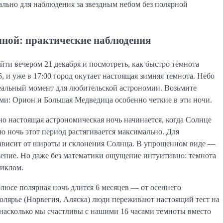
еально для наблюдения за звездным небом без полярной
чной: практические наблюдения
ти вечером 21 декабря и посмотреть, как быстро темнота
, и уже в 17:00 город окутает настоящая зимняя темнота. Небо
идеальный момент для любительской астрономии. Возьмите
ями: Орион и Большая Медведица особенно четкие в эти ночи.
 но настоящая астрономическая ночь начинается, когда Солнце
ю ночь этот период растягивается максимально. Для
зависит от широты и склонения Солнца. В упрощенном виде —
клонение. Но даже без математики ощущение интуитивно: темнота
циклом.
люсе полярная ночь длится 6 месяцев — от осеннего
аполярье (Норвегия, Аляска) люди переживают настоящий тест на
 насколько мы счастливы с нашими 16 часами темноты вместо