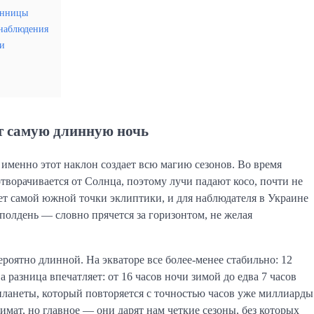
Винницы
 наблюдения
чи
т самую длинную ночь
и именно этот наклон создает всю магию сезонов. Во время
ворачивается от Солнца, поэтому лучи падают косо, почти не
ает самой южной точки эклиптики, и для наблюдателя в Украине
 полдень — словно прячется за горизонтом, не желая
ероятно длинной. На экваторе все более-менее стабильно: 12
разница впечатляет: от 16 часов ночи зимой до едва 7 часов
а планеты, который повторяется с точностью часов уже миллиарды
имат, но главное — они дарят нам четкие сезоны, без которых