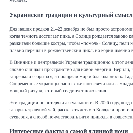
месяцев.
Украинские традиции и культурный смысл
Для наших предков 21–22 декабря не был просто астрономи
когда темнота достигает пика, а Солнце рождается заново к
разжигали большие костры, чтобы «помочь» Солнцу, пели к
плавно перешли в рождественский цикл, но корни именно 
В Виннице и центральной Украине традиционно в этот ден
словно очищали пространство для новой энергии. Верили, 
запрещали ссориться, а поощряли мир и благодарность. Гада
Современные украинцы часто зажигают свечи или лампадк
мощный ритуал, который соединяет поколения.
Эти традиции не потеряли актуальности. В 2026 году, когда
заварить травяной чай, рассказать детям о Коляде и просто 
суеверия, а способ почувствовать ритм природы в совреме
Интересные факты о самой длинной ночи