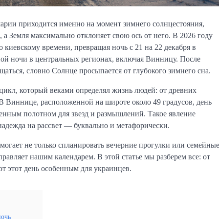
шарии приходится именно на момент зимнего солнцестояния,
 а Земля максимально отклоняет свою ось от него. В 2026 году
о киевскому времени, превращая ночь с 21 на 22 декабря в
ой ночи в центральных регионах, включая Винницу. После
ащаться, словно Солнце просыпается от глубокого зимнего сна.
 цикл, который веками определял жизнь людей: от древних
В Виннице, расположенной на широте около 49 градусов, день
оценным полотном для звезд и размышлений. Такое явление
надежда на рассвет — буквально и метафорически.
омогает не только спланировать вечерние прогулки или семейны
правляет нашим календарем. В этой статье мы разберем все: от
т этот день особенным для украинцев.
ночь