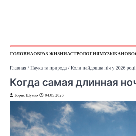
Перейти
к
содержимому
ГОЛОВНА
ОБРАЗ ЖИЗНИ
АСТРОЛОГИЯ
МУЗЫКА
НОВО
Главная
Наука та природа
Коли найдовша ніч у 2026 році
Когда самая длинная ноч
Борис Шумко
04.05.2026