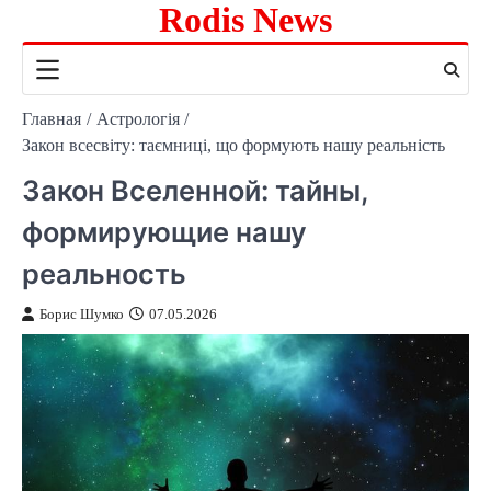
Rodis News
Перейти
к
содержимому
Главная
Астрологія
Закон всесвіту: таємниці, що формують нашу реальність
Закон Вселенной: тайны,
формирующие нашу
реальность
Борис Шумко
07.05.2026