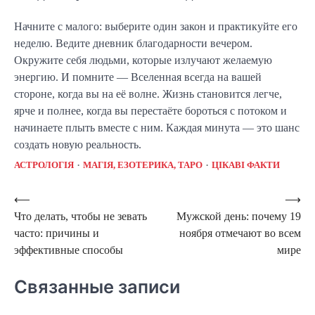
Начните с малого: выберите один закон и практикуйте его
неделю. Ведите дневник благодарности вечером.
Окружите себя людьми, которые излучают желаемую
энергию. И помните — Вселенная всегда на вашей
стороне, когда вы на её волне. Жизнь становится легче,
ярче и полнее, когда вы перестаёте бороться с потоком и
начинаете плыть вместе с ним. Каждая минута — это шанс
создать новую реальность.
АСТРОЛОГІЯ
МАГІЯ, ЕЗОТЕРИКА, ТАРО
ЦІКАВІ ФАКТИ
Навигация
⟵
⟶
Что делать, чтобы не зевать
Мужской день: почему 19
по
часто: причины и
ноября отмечают во всем
записям
эффективные способы
мире
Связанные записи