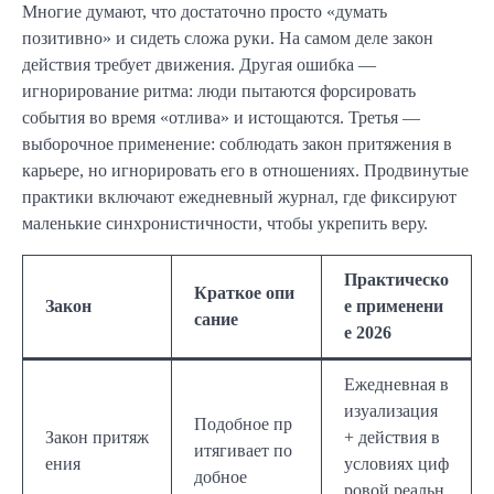
Многие думают, что достаточно просто «думать
позитивно» и сидеть сложа руки. На самом деле закон
действия требует движения. Другая ошибка —
игнорирование ритма: люди пытаются форсировать
события во время «отлива» и истощаются. Третья —
выборочное применение: соблюдать закон притяжения в
карьере, но игнорировать его в отношениях. Продвинутые
практики включают ежедневный журнал, где фиксируют
маленькие синхронистичности, чтобы укрепить веру.
Практическо
Краткое опи
Закон
е применени
сание
е 2026
Ежедневная в
изуализация
Подобное пр
Закон притяж
+ действия в
итягивает по
ения
условиях циф
добное
ровой реальн