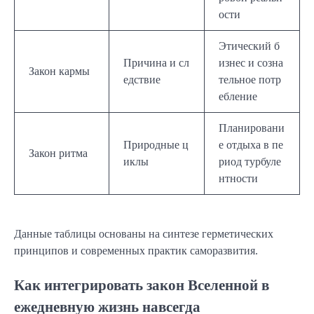
ости
Этический б
Причина и сл
изнес и созна
Закон кармы
едствие
тельное потр
ебление
Планировани
Природные ц
е отдыха в пе
Закон ритма
иклы
риод турбуле
нтности
Данные таблицы основаны на синтезе герметических
принципов и современных практик саморазвития.
Как интегрировать закон Вселенной в
ежедневную жизнь навсегда