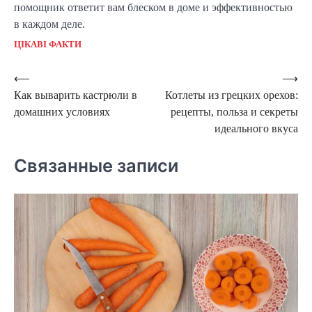
помощник ответит вам блеском в доме и эффективностью
в каждом деле.
ЦІКАВІ ФАКТИ
Навигация
⟵
⟶
Как выварить кастрюли в
Котлеты из грецких орехов:
по
домашних условиях
рецепты, польза и секреты
записям
идеального вкуса
Связанные записи