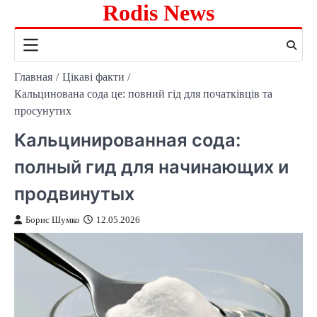
Rodis News
Перейти
к
содержимому
Главная
Цікаві факти
Кальцинована сода це: повний гід для початківців та
просунутих
Кальцинированная сода:
полный гид для начинающих и
продвинутых
Борис Шумко
12.05.2026