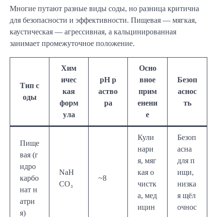
Многие путают разные виды соды, но разница критична
для безопасности и эффективности. Пищевая — мягкая,
каустическая — агрессивная, а кальцинированная
занимает промежуточное положение.
Хим
Осно
ичес
pH р
вное
Безоп
Тип с
кая
аство
прим
аснос
оды
форм
ра
енени
ть
ула
е
Кули
Безоп
Пище
нари
асна
вая (г
я, мяг
для п
идро
NaH
кая о
ищи,
карбо
~8
CO₃
чистк
низка
нат н
а, мед
я щёл
атри
ицин
очнос
я)