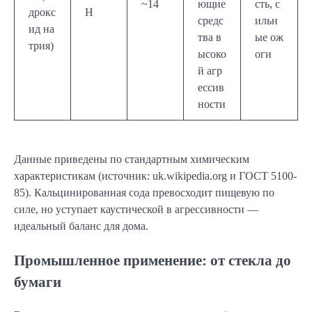
~14
ющие
сть, с
дрокс
H
средс
ильн
ид на
тва в
ые ож
трия)
ысоко
оги
й агр
ессив
ности
Данные приведены по стандартным химическим
характеристикам (источник: uk.wikipedia.org и ГОСТ 5100-
85). Кальцинированная сода превосходит пищевую по
силе, но уступает каустической в агрессивности —
идеальный баланс для дома.
Промышленное применение: от стекла до
бумаги