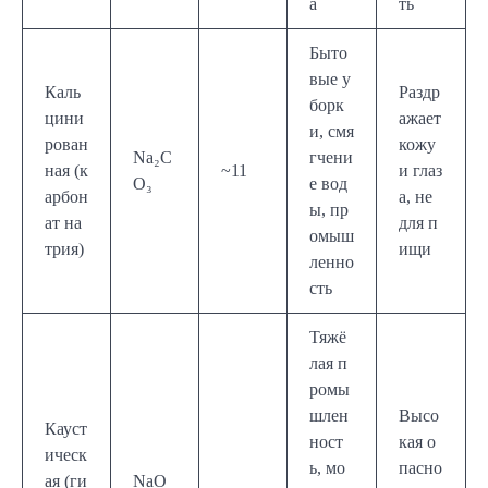
а
ть
Быто
вые у
Каль
Раздр
борк
цини
ажает
и, смя
рован
кожу
Na₂C
гчени
ная (к
~11
и глаз
O₃
е вод
арбон
а, не
ы, пр
ат на
для п
омыш
трия)
ищи
ленно
сть
Тяжё
лая п
ромы
шлен
Высо
Кауст
ност
кая о
ическ
ь, мо
пасно
ая (ги
NaO