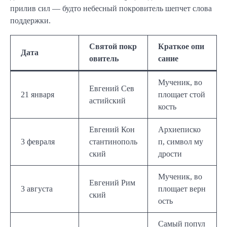
прилив сил — будто небесный покровитель шепчет слова
поддержки.
Святой покр
Краткое опи
Дата
овитель
сание
Мученик, во
Евгений Сев
21 января
площает стой
астийский
кость
Евгений Кон
Архиеписко
3 февраля
стантинополь
п, символ му
ский
дрости
Мученик, во
Евгений Рим
3 августа
площает верн
ский
ость
Самый попул