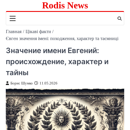
Rodis News
Перейти
к
содержимому
Главная
Цікаві факти
Євген значення імені: походження, характер та таємниці
Значение имени Евгений:
происхождение, характер и
тайны
Борис Шумко
11.05.2026