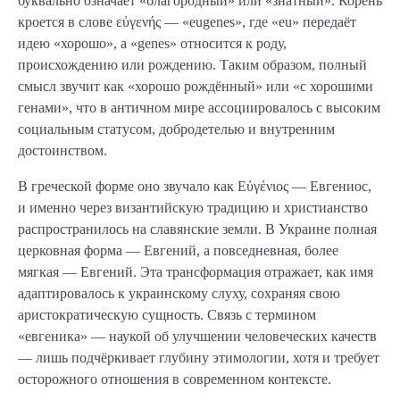
буквально означает «благородный» или «знатный». Корень
кроется в слове εὐγενής — «eugenes», где «eu» передаёт
идею «хорошо», а «genes» относится к роду,
происхождению или рождению. Таким образом, полный
смысл звучит как «хорошо рождённый» или «с хорошими
генами», что в античном мире ассоциировалось с высоким
социальным статусом, добродетелью и внутренним
достоинством.
В греческой форме оно звучало как Εὐγένιος — Евгениос,
и именно через византийскую традицию и христианство
распространилось на славянские земли. В Украине полная
церковная форма — Евгений, а повседневная, более
мягкая — Евгений. Эта трансформация отражает, как имя
адаптировалось к украинскому слуху, сохраняя свою
аристократическую сущность. Связь с термином
«евгеника» — наукой об улучшении человеческих качеств
— лишь подчёркивает глубину этимологии, хотя и требует
осторожного отношения в современном контексте.