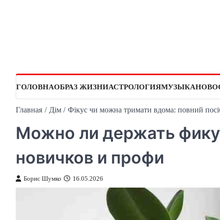
Перейти
к
содержимому
ГОЛОВНА
ОБРАЗ ЖИЗНИ
АСТРОЛОГИЯ
МУЗЫКА
НОВО
Главная
Дім
Фікус чи можна тримати вдома: повний посіб
Можно ли держать фикус
новичков и профи
Борис Шумко
16.05.2026