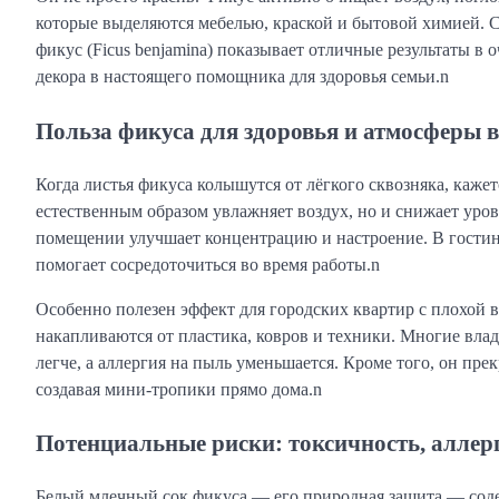
которые выделяются мебелью, краской и бытовой химией. 
фикус (Ficus benjamina) показывает отличные результаты в
декора в настоящего помощника для здоровья семьи.n
Польза фикуса для здоровья и атмосферы в
Когда листья фикуса колышутся от лёгкого сквозняка, кажет
естественным образом увлажняет воздух, но и снижает уров
помещении улучшает концентрацию и настроение. В гостин
помогает сосредоточиться во время работы.n
Особенно полезен эффект для городских квартир с плохой 
накапливаются от пластика, ковров и техники. Многие вла
легче, а аллергия на пыль уменьшается. Кроме того, он пр
создавая мини-тропики прямо дома.n
Потенциальные риски: токсичность, аллер
Белый млечный сок фикуса — его природная защита — соде