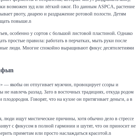
езки возможен зуд или лёгкий ожог. По данным ASPCA, растение
зывает рвоту, диарею и раздражение ротовой полости. Детям
ещать повыше.n
ьев, особенно у сортов с большой листовой пластиной. Однако
ать простые правила: работать в перчатках, мыть руки после
тельные люди. Многие спокойно выращивают фикус десятилетиями
мифыn
» — якобы он отпугивает мужчин, провоцирует ссоры и
бы не навлечь разлад. Зато в восточных традициях, откуда родом
 плодородия. Говорят, что на кухне он притягивает деньги, а в
я, люди ищут мистические причины, хотя обычно дело в стрессе
ивут с фикусом в полной гармонии и шутят, что он приносит не
верить приметам или просто наслаждаться красотой.n