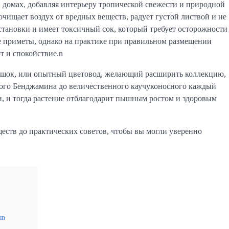
 домах, добавляя интерьеру тропической свежести и природной
очищает воздух от вредных веществ, радует густой листвой и не
становки и имеет токсичный сок, который требует осторожности
 приметы, однако на практике при правильном размещении
т и спокойствие.n
оршок, или опытный цветовод, желающий расширить коллекцию,
ого Бенджамина до величественного каучуконосного каждый
ти, и тогда растение отблагодарит пышным ростом и здоровым
ществ до практических советов, чтобы вы могли уверенно
ыn