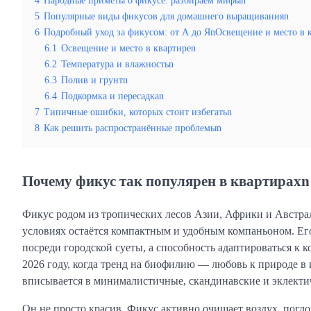
4
Народные приметы о фикусе: разбираем мифыn
5
Популярные виды фикусов для домашнего выращиванияn
6
Подробный уход за фикусом: от А до ЯnОсвещение и место в 
6.1
Освещение и место в квартиреn
6.2
Температура и влажностьn
6.3
Полив и грунтn
6.4
Подкормка и пересадкаn
7
Типичные ошибки, которых стоит избегатьn
8
Как решить распространённые проблемыn
Почему фикус так популярен в квартирахn
Фикус родом из тропических лесов Азии, Африки и Австрал
условиях остаётся компактным и удобным компаньоном. Его
посреди городской суеты, а способность адаптироваться к
2026 году, когда тренд на биофилию — любовь к природе в
вписывается в минималистичные, скандинавские и эклект
Он не просто красив. Фикус активно очищает воздух, погл