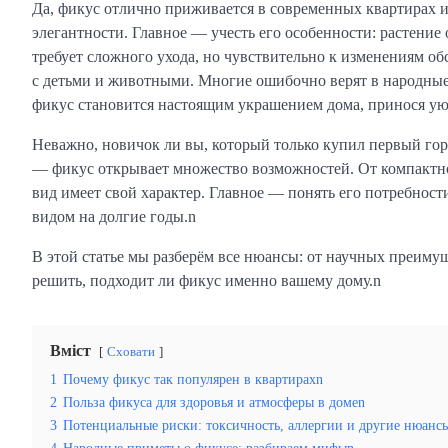
Да, фикус отлично приживается в современных квартирах и
элегантности. Главное — учесть его особенности: растение 
требует сложного ухода, но чувствительно к изменениям об
с детьми и животными. Многие ошибочно верят в народные
фикус становится настоящим украшением дома, принося ую
Неважно, новичок ли вы, который только купил первый г
— фикус открывает множество возможностей. От компактн
вид имеет свой характер. Главное — понять его потребнос
видом на долгие годы.n
В этой статье мы разберём все нюансы: от научных преиму
решить, подходит ли фикус именно вашему дому.n
Вміст
Сховати
1
Почему фикус так популярен в квартирахn
2
Польза фикуса для здоровья и атмосферы в домеn
3
Потенциальные риски: токсичность, аллергии и другие нюанс