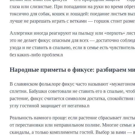
глаза или слизистые. При попадании на руки во время обр
токсично для собак, кошек и лошадей: поедание листьев вы
лучше не разрешать играть с ветками — горшок стоит разм
Аллергики иногда реагируют на пыльцу или «перхоть» лист
это не делает фикус опасным для всех — достаточно соблюд
ухода и не ставить в спальню, если в семье есть чувстви
без каких-либо проблем.n
Народные приметы о фикусе: разбираем 
В славянском фольклоре фикус часто называют «мужегоном
сплетни. Бабушки советовали не ставить его в спальне, что
растение, фикус считается символом достатка, спокойствия и
углу гостиной защищает от негатива.n
Реальность намного проще: если растение сбрасывает листь
от перестановки или неправильном поливе. Многие семьи ж
скандалы, а только комплименты гостей. Выбор за вами — 