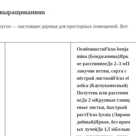
о выращиванияn
ругие — настоящие деревья для просторных помещений. Вот
ОсобенностиFicus benja
mina (Бенджамина)Ярк
ое рассеянноеДо 2–3 мП
лакучие ветви, сорта с
пёстрой листвойFicus el
astica (Каучуконосный)
Полутень или рассеянн
оеДо 2 мКрупные глянц
евые листья, быстрый
ростFicus lyrata (Лиропо
добный)Яркое, без прям
ых лучейДо 1,5 мБольш