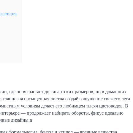
квартиреn
ии, где он вырастает до гигантских размеров, но в домашних
 глянцевая насыщенная листва создаёт ощущение свежего леса
 комнатным условиям делает его любимцем тысяч цветоводов. В
 интерьере — продолжает набирать обороты, фикус идеально
ичные дизайны.n
ощая формальдегид, бензол и ксилол — вредные вещества,