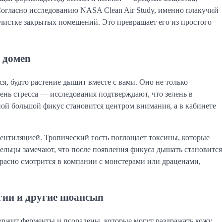
Согласно исследованию NASA Clean Air Study, именно плакучий
 очистке закрытых помещений. Это превращает его из простого
 домеn
ся, будто растение дышит вместе с вами. Оно не только
ень стресса — исследования подтверждают, что зелень в
ой большой фикус становится центром внимания, а в кабинете
вентиляцией. Тропический гость поглощает токсины, которые
дельцы замечают, что после появления фикуса дышать становится
екрасно смотрится в компании с монстерами или драценами,
гии и другие нюансыn
ржит ферменты и псоралены, которые могут раздражать кожу,