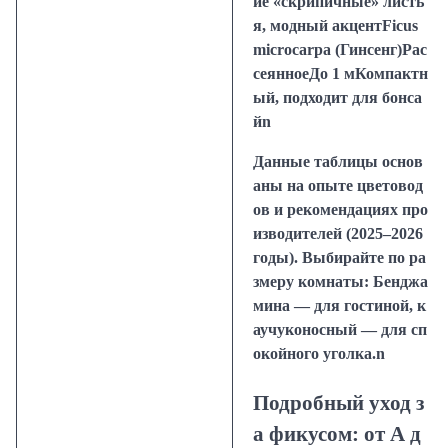
ие «скрипичные» листь
я, модный акцентFicus
microcarpa (Гинсенг)Рас
сеянноеДо 1 мКомпактн
ый, подходит для бонса
йn
Данные таблицы основ
аны на опыте цветовод
ов и рекомендациях про
изводителей (2025–2026
годы). Выбирайте по ра
змеру комнаты: Бенджа
мина — для гостиной, к
аучуконосный — для сп
окойного уголка.n
Подробный уход з
а фикусом: от А д