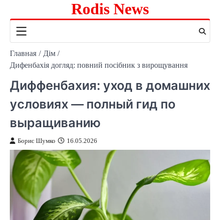
Rodis News
Перейти
к
содержимому
Главная
Дім
Дифенбахія догляд: повний посібник з вирощування
Диффенбахия: уход в домашних
условиях — полный гид по
выращиванию
Борис Шумко
16.05.2026