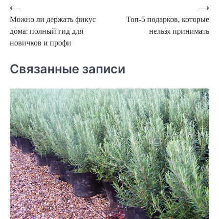
Навигация
⟵
⟶
Можно ли держать фикус
Топ-5 подарков, которые
по
дома: полный гид для
нельзя принимать
записям
новичков и профи
Связанные записи