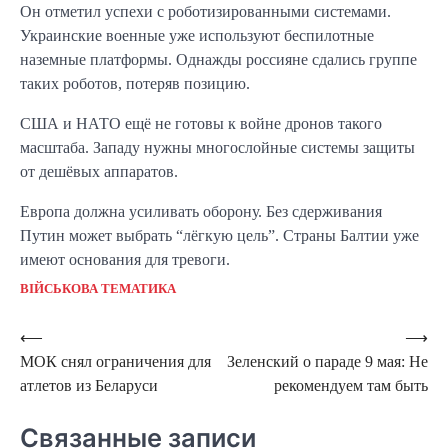
Он отметил успехи с роботизированными системами.
Украинские военные уже используют беспилотные
наземные платформы. Однажды россияне сдались группе
таких роботов, потеряв позицию.
США и НАТО ещё не готовы к войне дронов такого
масштаба. Западу нужны многослойные системы защиты
от дешёвых аппаратов.
Европа должна усиливать оборону. Без сдерживания
Путин может выбрать “лёгкую цель”. Страны Балтии уже
имеют основания для тревоги.
ВІЙСЬКОВА ТЕМАТИКА
Навигация
⟵
⟶
МОК снял ограничения для
Зеленский о параде 9 мая: Не
по
атлетов из Беларуси
рекомендуем там быть
записям
Связанные записи