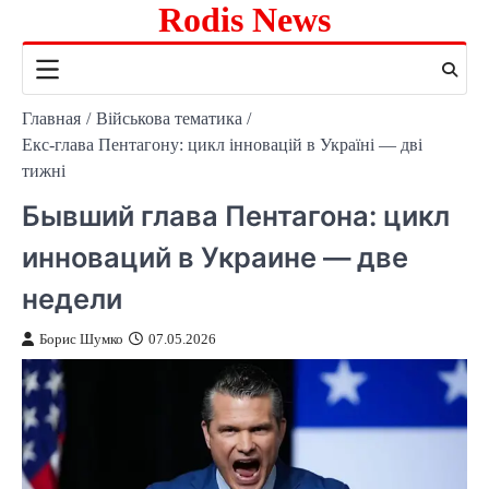
Rodis News
Перейти
к
содержимому
Главная
Військова тематика
Екс-глава Пентагону: цикл інновацій в Україні — дві
тижні
Бывший глава Пентагона: цикл
инноваций в Украине — две
недели
Борис Шумко
07.05.2026