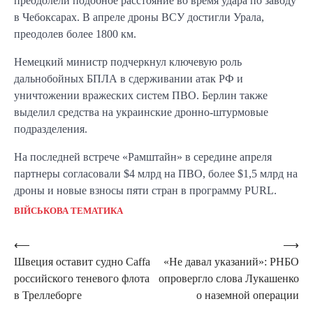
преодолели подобное расстояние во время удара по заводу
в Чебоксарах. В апреле дроны ВСУ достигли Урала,
преодолев более 1800 км.
Немецкий министр подчеркнул ключевую роль
дальнобойных БПЛА в сдерживании атак РФ и
уничтожении вражеских систем ПВО. Берлин также
выделил средства на украинские дронно-штурмовые
подразделения.
На последней встрече «Рамштайн» в середине апреля
партнеры согласовали $4 млрд на ПВО, более $1,5 млрд на
дроны и новые взносы пяти стран в программу PURL.
ВІЙСЬКОВА ТЕМАТИКА
Навигация
⟵
⟶
Швеция оставит судно Caffa
«Не давал указаний»: РНБО
по
российского теневого флота
опровергло слова Лукашенко
записям
в Треллеборге
о наземной операции