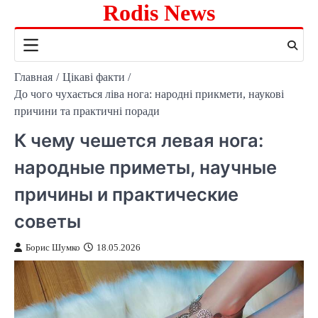
Rodis News
Перейти
к
содержимому
Главная
Цікаві факти
До чого чухається ліва нога: народні прикмети, наукові
причини та практичні поради
К чему чешется левая нога:
народные приметы, научные
причины и практические
советы
Борис Шумко
18.05.2026