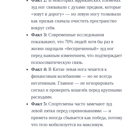
Факт 2:
В некоторых африканских племенах
зуд ног связывали с духами предков, которые
«зовут в дорогу» — но левую ногу толковали
как призыв сначала очистить пространство
вокруг себя.
Факт 3:
Современные исследования
показывают, что 70% людей хотя бы раз в
жизни ощущали «беспричинный» зуд ног
перед важным изменением, что подтверждает
психосоматическую связь.
Факт 4:
В Китае левая нога чешется к
финансовым колебаниям — но не всегда
негативным. Главное — не игнорировать
сигнал и проверить кошелёк перед крупными
расходами.
Факт 5:
Спортсмены часто замечают зуд
левой пятки перед соревнованиями — и
примета иногда сбывается как победа, потому
что тело мобилизуется на максимум.