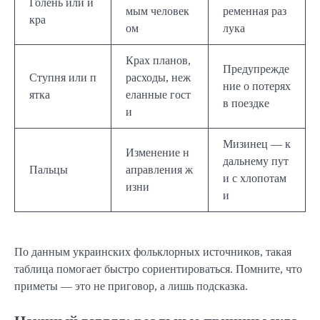
Голень или и
мым человек
ременная раз
кра
ом
лука
Крах планов,
Предупрежде
Ступня или п
расходы, неж
ние о потерях
ятка
еланные гост
в поездке
и
Мизинец — к
Изменение н
дальнему пут
Пальцы
аправления ж
и с хлопотам
изни
и
По данным украинских фольклорных источников, такая
таблица помогает быстро сориентироваться. Помните, что
приметы — это не приговор, а лишь подсказка.