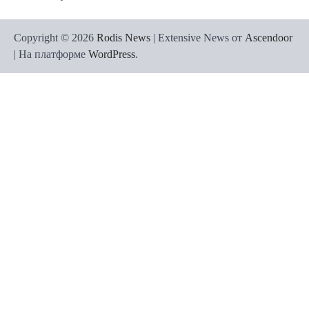
Copyright © 2026
Rodis News
| Extensive News от
Ascendoor
| На платформе
WordPress
.