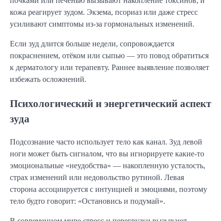
почками или печенью вызывают накопление токсинов, и
кожа реагирует зудом. Экзема, псориаз или даже стресс
усиливают симптомы из-за гормональных изменений.
Если зуд длится больше недели, сопровождается
покраснением, отёком или сыпью — это повод обратиться
к дерматологу или терапевту. Раннее выявление позволяет
избежать осложнений.
Психологический и энергетический аспект
зуда
Подсознание часто использует тело как канал. Зуд левой
ноги может быть сигналом, что вы игнорируете какие-то
эмоциональные «неудобства» — накопленную усталость,
страх изменений или недовольство рутиной. Левая
сторона ассоциируется с интуицией и эмоциями, поэтому
тело будто говорит: «Остановись и подумай».
В современном мире стресс и перегрузки вызывают