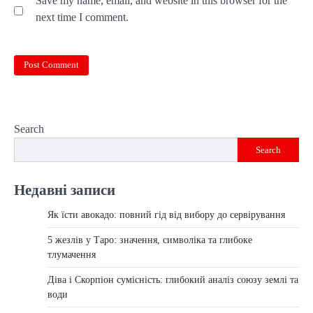
Save my name, email, and website in this browser for the
next time I comment.
Search
Search
Недавні записи
Як їсти авокадо: повний гід від вибору до сервірування
5 жезлів у Таро: значення, символіка та глибоке
тлумачення
Діва і Скорпіон сумісність: глибокий аналіз союзу землі та
води