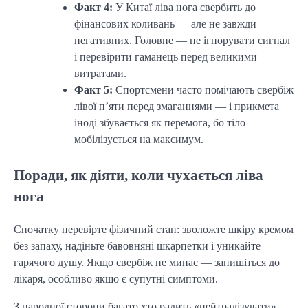
Факт 4:
У Китаї ліва нога свербить до
фінансових коливань — але не завжди
негативних. Головне — не ігнорувати сигнал
і перевірити гаманець перед великими
витратами.
Факт 5:
Спортсмени часто помічають свербіж
лівої п’яти перед змаганнями — і прикмета
іноді збувається як перемога, бо тіло
мобілізується на максимум.
Поради, як діяти, коли чухається ліва
нога
Спочатку перевірте фізичний стан: зволожте шкіру кремом
без запаху, надіньте бавовняні шкарпетки і уникайте
гарячого душу. Якщо свербіж не минає — запишіться до
лікаря, особливо якщо є супутні симптоми.
З народної сторони багато хто радить «нейтралізувати»