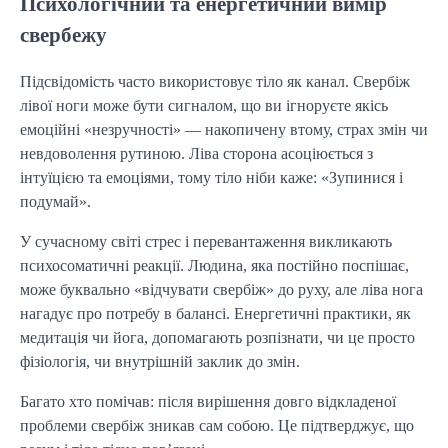
Психологічний та енергетичний вимір
свербежу
Підсвідомість часто використовує тіло як канал. Свербіж
лівої ноги може бути сигналом, що ви ігноруєте якісь
емоційні «незручності» — накопичену втому, страх змін чи
невдоволення рутиною. Ліва сторона асоціюється з
інтуїцією та емоціями, тому тіло ніби каже: «Зупинися і
подумай».
У сучасному світі стрес і перевантаження викликають
психосоматичні реакції. Людина, яка постійно поспішає,
може буквально «відчувати свербіж» до руху, але ліва нога
нагадує про потребу в балансі. Енергетичні практики, як
медитація чи йога, допомагають розпізнати, чи це просто
фізіологія, чи внутрішній заклик до змін.
Багато хто помічав: після вирішення довго відкладеної
проблеми свербіж зникав сам собою. Це підтверджує, що