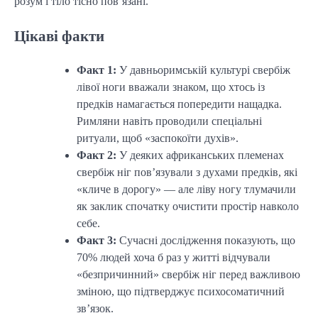
розум і тіло тісно пов’язані.
Цікаві факти
Факт 1:
У давньоримській культурі свербіж
лівої ноги вважали знаком, що хтось із
предків намагається попередити нащадка.
Римляни навіть проводили спеціальні
ритуали, щоб «заспокоїти духів».
Факт 2:
У деяких африканських племенах
свербіж ніг пов’язували з духами предків, які
«кличе в дорогу» — але ліву ногу тлумачили
як заклик спочатку очистити простір навколо
себе.
Факт 3:
Сучасні дослідження показують, що
70% людей хоча б раз у житті відчували
«безпричинний» свербіж ніг перед важливою
зміною, що підтверджує психосоматичний
зв’язок.