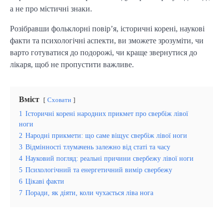
а не про містичні знаки.
Розібравши фольклорні повір’я, історичні корені, наукові
факти та психологічні аспекти, ви зможете зрозуміти, чи
варто готуватися до подорожі, чи краще звернутися до
лікаря, щоб не пропустити важливе.
Вміст
Сховати
1
Історичні корені народних прикмет про свербіж лівої
ноги
2
Народні прикмети: що саме віщує свербіж лівої ноги
3
Відмінності тлумачень залежно від статі та часу
4
Науковий погляд: реальні причини свербежу лівої ноги
5
Психологічний та енергетичний вимір свербежу
6
Цікаві факти
7
Поради, як діяти, коли чухається ліва нога