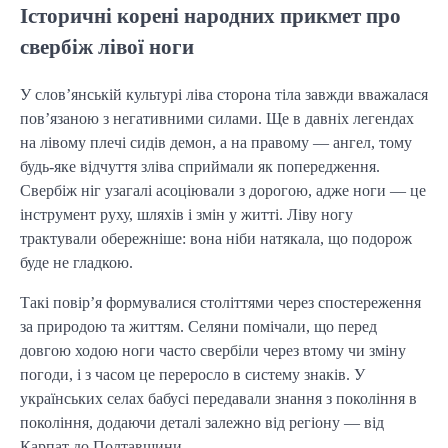
Історичні корені народних прикмет про
свербіж лівої ноги
У слов’янській культурі ліва сторона тіла завжди вважалася
пов’язаною з негативними силами. Ще в давніх легендах
на лівому плечі сидів демон, а на правому — ангел, тому
будь-яке відчуття зліва сприймали як попередження.
Свербіж ніг узагалі асоціювали з дорогою, адже ноги — це
інструмент руху, шляхів і змін у житті. Ліву ногу
трактували обережніше: вона ніби натякала, що подорож
буде не гладкою.
Такі повір’я формувалися століттями через спостереження
за природою та життям. Селяни помічали, що перед
довгою ходою ноги часто свербіли через втому чи зміну
погоди, і з часом це переросло в систему знаків. У
українських селах бабусі передавали знання з покоління в
покоління, додаючи деталі залежно від регіону — від
Карпат до Полтавщини.