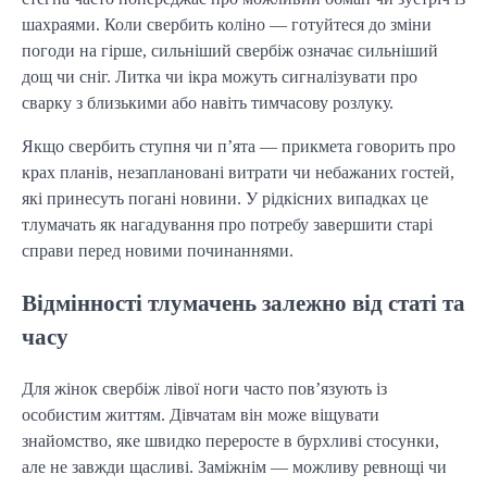
шахраями. Коли свербить коліно — готуйтеся до зміни
погоди на гірше, сильніший свербіж означає сильніший
дощ чи сніг. Литка чи ікра можуть сигналізувати про
сварку з близькими або навіть тимчасову розлуку.
Якщо свербить ступня чи п’ята — прикмета говорить про
крах планів, незаплановані витрати чи небажаних гостей,
які принесуть погані новини. У рідкісних випадках це
тлумачать як нагадування про потребу завершити старі
справи перед новими починаннями.
Відмінності тлумачень залежно від статі та
часу
Для жінок свербіж лівої ноги часто пов’язують із
особистим життям. Дівчатам він може віщувати
знайомство, яке швидко переросте в бурхливі стосунки,
але не завжди щасливі. Заміжнім — можливу ревнощі чи