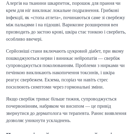
Алергія на тканини шкарпеток, порошок для прання чи
крем для ніг викликає локальне подразнення. Грибкові
інфекції, як «стопа атлета», починаються саме зі свербежу
між пальцями і на підошві. Варикозне розширення вен
призводить до застою крові, шкіра стає тонкою і свербить,
особливо ввечері.
Серйозніші стани включають цукровий діабет, при якому
пошкоджуються нерви і виникає нейропатія — свербіж
супроводжується поколюванням. Проблеми з нирками чи
печінкою викликають накопичення токсинів, і шкіра
реагує свербежем. Екзема, псоріаз чи навіть стрес
посилюють симптоми через гормональні зміни.
Якщо свербіж триває більше тижня, супроводжується
почервонінням, набряком чи висипом — це привід
звернутися до дерматолога чи терапевта. Раннє виявлення
дозволяє уникнути ускладнень.