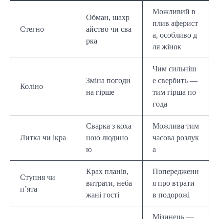
Можливий в
Обман, шахр
плив аферист
Стегно
айство чи сва
а, особливо д
рка
ля жінок
Чим сильніш
Зміна погоди
е свербить —
Коліно
на гірше
тим гірша по
года
Сварка з коха
Можлива тим
Литка чи ікра
ною людино
часова розлук
ю
а
Крах планів,
Попередженн
Ступня чи
витрати, неба
я про втрати
п’ята
жані гості
в подорожі
Мізинець —