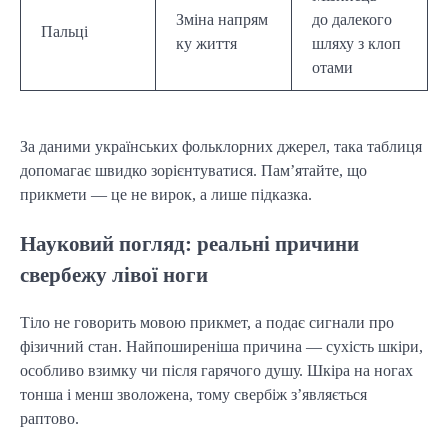
Зміна напрям
до далекого
Пальці
ку життя
шляху з клоп
отами
За даними українських фольклорних джерел, така таблиця
допомагає швидко зорієнтуватися. Пам’ятайте, що
прикмети — це не вирок, а лише підказка.
Науковий погляд: реальні причини
свербежу лівої ноги
Тіло не говорить мовою прикмет, а подає сигнали про
фізичний стан. Найпоширеніша причина — сухість шкіри,
особливо взимку чи після гарячого душу. Шкіра на ногах
тонша і менш зволожена, тому свербіж з’являється
раптово.