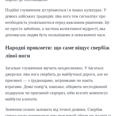
Подібні тлумачення зустрічаються і в інших культурах. У
деяких азійських традиціях ліва нога теж сигналізує про
необхідність уповільнитися перед важливим рішенням. Це
не просто забобони, а частина колективної мудрості, яка
допомагала людям бути пильнішими в невизначені часи.
Народні прикмети: що саме віщує свербіж
лівої ноги
Загальне тлумачення звучить неоднозначно. У багатьох
джерелах ліва нога свербить до майбутньої дороги, але не
приємної — з труднощами, затримками чи навіть
втратами. Деякі повір’я, навпаки, обіцяють несподіваний
подарунок чи приємний сюрприз, ніби всесвіт компенсує
майбутні клопоти.
Значення сильно залежить від точної ділянки. Свербіж
стегна часто попереджає про можливий обман чи зустріч із