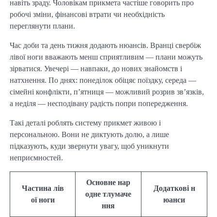
навіть зраду. Чоловікам прикмета частіше говорить про
робочі зміни, фінансові втрати чи необхідність
переглянути плани.
Час доби та день тижня додають нюансів. Вранці свербіж
лівої ноги вважають менш сприятливим — плани можуть
зірватися. Увечері — навпаки, до нових знайомств і
натхнення. По днях: понеділок обіцяє поїздку, середа —
сімейні конфлікти, п’ятниця — можливий розрив зв’язків,
а неділя — несподівану радість попри попередження.
Такі деталі роблять систему прикмет живою і
персональною. Вони не диктують долю, а лише
підказують, куди звернути увагу, щоб уникнути
неприємностей.
Основне нар
Частина лів
Додаткові н
одне тлумаче
ої ноги
юанси
ння