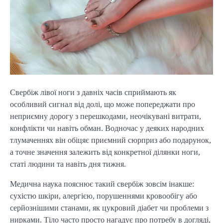
Свербіж лівої ноги з давніх часів сприймають як
особливий сигнал від долі, що може попереджати про
неприємну дорогу з перешкодами, неочікувані витрати,
конфлікти чи навіть обман. Водночас у деяких народних
тлумаченнях він обіцяє приємний сюрприз або подарунок,
а точне значення залежить від конкретної ділянки ноги,
статі людини та навіть дня тижня.
Медична наука пояснює такий свербіж зовсім інакше:
сухістю шкіри, алергією, порушеннями кровообігу або
серйознішими станами, як цукровий діабет чи проблеми з
нирками. Тіло часто просто нагадує про потребу в догляді,