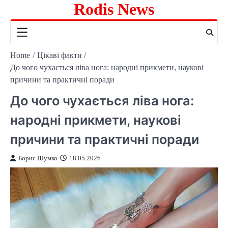
Rodis News
Skip
to
content
Home
Цікаві факти
До чого чухається ліва нога: народні прикмети, наукові
причини та практичні поради
До чого чухається ліва нога:
народні прикмети, наукові
причини та практичні поради
Борис Шумко
18.05.2026