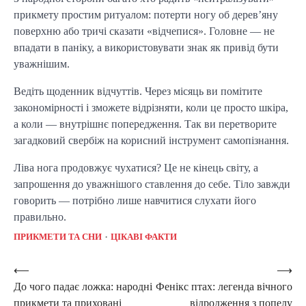
прикмету простим ритуалом: потерти ногу об дерев’яну
поверхню або тричі сказати «відчепися». Головне — не
впадати в паніку, а використовувати знак як привід бути
уважнішим.
Ведіть щоденник відчуттів. Через місяць ви помітите
закономірності і зможете відрізняти, коли це просто шкіра,
а коли — внутрішнє попередження. Так ви перетворите
загадковий свербіж на корисний інструмент самопізнання.
Ліва нога продовжує чухатися? Це не кінець світу, а
запрошення до уважнішого ставлення до себе. Тіло завжди
говорить — потрібно лише навчитися слухати його
правильно.
ПРИКМЕТИ ТА СНИ
ЦІКАВІ ФАКТИ
Post
⟵
⟶
До чого падає ложка: народні
Фенікс птах: легенда вічного
navigation
прикмети та приховані
відродження з попелу