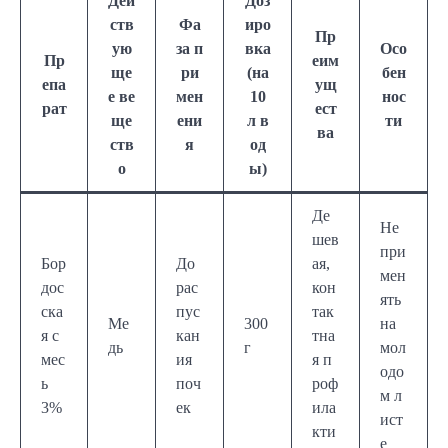
Дей
Доз
ств
Фа
иро
Пр
ую
за п
вка
Осо
Пр
еим
ще
ри
(на
бен
епа
ущ
е ве
мен
10
нос
рат
ест
ще
ени
л в
ти
ва
ств
я
од
о
ы)
Де
Не
шев
при
Бор
До
ая,
мен
дос
рас
кон
ять
ска
пус
так
Ме
300
на
я с
кан
тна
дь
г
мол
мес
ия
я п
одо
ь
поч
роф
м л
3%
ек
ила
ист
кти
е