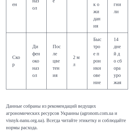
наз
е
ен
к о
гни
ол
жи
ли
дан
ия
Быс
14
Ди
Пос
тро
дне
фен
ле
е п
й д
Ско
2 м
око
цве
рон
о сб
р
л
наз
тен
икн
ора
ол
ия
ове
уро
ние
жая
Данные собраны из рекомендаций ведущих
агрономических ресурсов Украины (agronom.com.ua и
visnyk-nanu.org.ua). Всегда читайте этикетку и соблюдайте
нормы расхода.