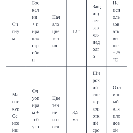
Бос
Не
Защ
кал
исп
ищ
ид
Нач
оль
ает
Си
+ п
ало
зов
зав
гну
ира
цве
12 г
ать
язь
м
кло
тен
вы
над
стр
ия
ше
олг
оби
+25
о
н
°C
Ши
рок
ий
Отл
Фл
Ма
спе
ичн
уоп
Цве
гни
ктр,
ый
ира
тен
кур
кор
для
м +
ие
3,5
Се
отк
пло
теб
и п
мл
нсе
ий
дов
уко
осл
йш
сро
ой