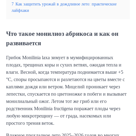
7
Как защитить урожай в дождливое лето: практические
лайфхаки
Что такое монилиоз абрикоса и как он
развивается
Грибок Monilinia laxa зимует в мумифицированных
плодах, трещинах коры и сухих ветвях, ожидая тепла и
влаги. Весной, когда температура поднимается выше +5
°C, споры просыпаются и разлетаются на цветы вместе с
каплями дождя или ветром. Мицелий проникает через
лепестки, спускается по цветоножке в побеги и вызывает
монилиальный ожог. Летом тот же гриб или его
родственник Monilinia fructigena поражает плоды через
любую микротрещину — от града, насекомых или
простого трения веток.
Влажное прохладное лето 2025–2026 годов во многих