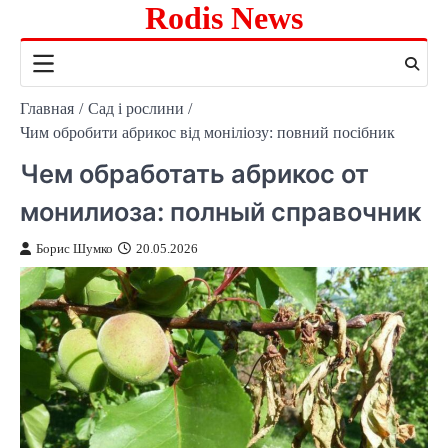
Rodis News
Перейти
к
содержимому
Главная
Сад і рослини
Чим обробити абрикос від моніліозу: повний посібник
Чем обработать абрикос от
монилиоза: полный справочник
Борис Шумко
20.05.2026