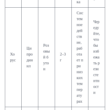
ка
Сис
тем
Чер
ное
еду
дей
йте,
ств
что
ие,
Роз
бы
Ци
раб
овы
изб
Хо
про
2–3
ота
й б
ежа
рус
дин
г
ет п
уто
ть р
ил
ри
н
ези
низ
сте
ких
нтн
тем
ост
пер
и
ату
рах