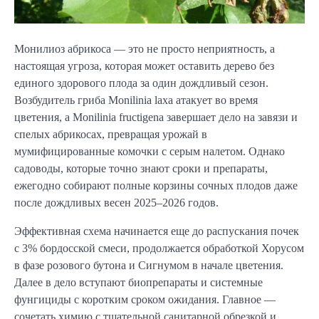
Монилиоз абрикоса — это не просто неприятность, а
настоящая угроза, которая может оставить дерево без
единого здорового плода за один дождливый сезон.
Возбудитель гриба Monilinia laxa атакует во время
цветения, а Monilinia fructigena завершает дело на завязи и
спелых абрикосах, превращая урожай в
мумифицированные комочки с серым налетом. Однако
садоводы, которые точно знают сроки и препараты,
ежегодно собирают полные корзины сочных плодов даже
после дождливых весен 2025–2026 годов.
Эффективная схема начинается еще до распускания почек
с 3% бордосской смеси, продолжается обработкой Хорусом
в фазе розового бутона и Сигнумом в начале цветения.
Далее в дело вступают биопрепараты и системные
фунгициды с коротким сроком ожидания. Главное —
сочетать химию с тщательной санитарной обрезкой и