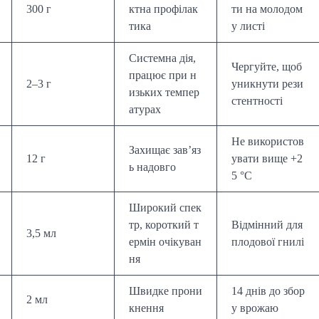
300 г
ктна профілак
ти на молодом
тика
у листі
Системна дія,
Чергуйте, щоб
працює при н
2–3 г
уникнути рези
изьких темпер
стентності
атурах
Не використов
Захищає зав’яз
12 г
увати вище +2
ь надовго
5 °C
Широкий спек
тр, короткий т
Відмінний для
3,5 мл
ермін очікуван
плодової гнилі
ня
Швидке прони
14 днів до збор
2 мл
кнення
у врожаю