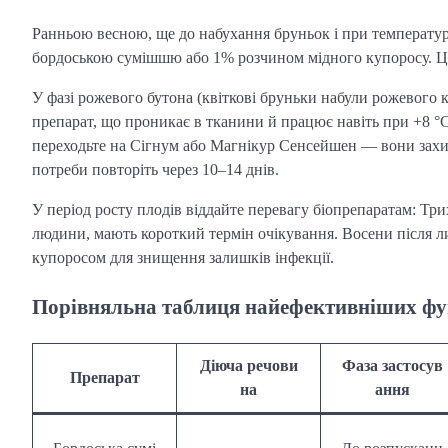
Ранньою весною, ще до набухання бруньок і при температу
бордоською сумішшю або 1% розчином мідного купоросу. Це
У фазі рожевого бутона (квіткові бруньки набули рожевого 
препарат, що проникає в тканини й працює навіть при +8 °C.
переходьте на Сігнум або Магнікур Сенсейшен — вони захищ
потреби повторіть через 10–14 днів.
У період росту плодів віддайте перевагу біопрепаратам: Три
людини, мають короткий термін очікування. Восени після л
купоросом для знищення залишків інфекції.
Порівняльна таблиця найефективніших фу
Діюча речови
Фаза застосув
Препарат
на
ання