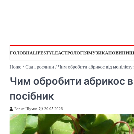
Skip
to
content
ГОЛОВНА
LIFESTYLE
АСТРОЛОГІЯ
МУЗИКА
НОВИНИ
Ш
Home
Сад і рослини
Чим обробити абрикос від моніліозу
Чим обробити абрикос ві
посібник
Борис Шумко
20.05.2026