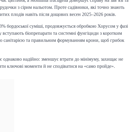
ас цвітіння, а Monilinia fructigena довершує справу на зав’язі та
удочки з сірим нальотом. Проте садівники, які точно знають
тих плодів навіть після дощових весен 2025–2026 років.
3% бордоської суміші, продовжується обробкою Хорусом у фазі
ру вступають біопрепарати та системні фунгіциди з коротким
ою санітарією та правильним формуванням крони, щоб грибок
ює однаково надійно: зменшує втрати до мінімуму, захищає не
ити ключові моменти й не сподіватися на «само пройде».