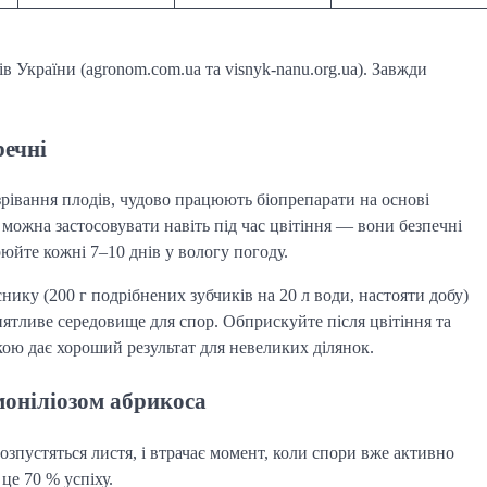
в України (agronom.com.ua та visnyk-nanu.org.ua). Завжди
речні
озрівання плодів, чудово працюють біопрепарати на основі
можна застосовувати навіть під час цвітіння — вони безпечні
рюйте кожні 7–10 днів у вологу погоду.
нику (200 г подрібнених зубчиків на 20 л води, настояти добу)
иятливе середовище для спор. Обприскуйте після цвітіння та
зкою дає хороший результат для невеликих ділянок.
моніліозом абрикоса
озпустяться листя, і втрачає момент, коли спори вже активно
це 70 % успіху.