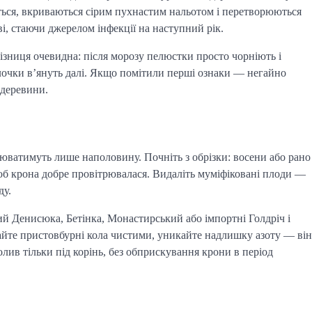
ться, вкриваються сірим пухнастим нальотом і перетворюються
і, стаючи джерелом інфекції на наступний рік.
різниця очевидна: після морозу пелюстки просто чорніють і
гілочки в’януть далі. Якщо помітили перші ознаки — негайно
 деревини.
юватимуть лише наполовину. Почніть з обрізки: восени або рано
 щоб крона добре провітрювалася. Видаліть муміфіковані плоди —
ду.
ий Денисюка, Бетінка, Монастирський або імпортні Голдріч і
айте пристовбурні кола чистими, уникайте надлишку азоту — він
лив тільки під корінь, без обприскування крони в період