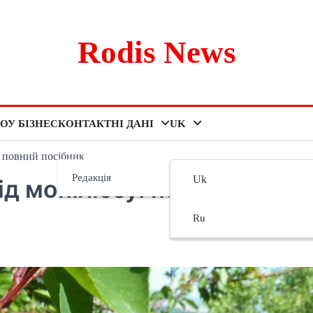
Rodis News
ОУ БІЗНЕС
КОНТАКТНІ ДАНІ
UK
: повний посібник
Редакція
Uk
д моніліозу: повний
Ru