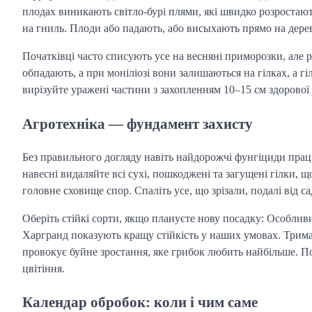
плодах виникають світло-бурі плями, які швидко розростаю
на гниль. Плоди або падають, або висыхають прямо на дерев
Початківці часто списують усе на весняні приморозки, але 
обпадають, а при моніліозі вони залишаються на гілках, а 
вирізуйте уражені частини з захопленням 10–15 см здорової
Агротехніка — фундамент захисту
Без правильного догляду навіть найдорожчі фунгіциди прац
навесні видаляйте всі сухі, пошкоджені та загущені гілки,
головне сховище спор. Спаліть усе, що зрізали, подалі від са
Оберіть стійкі сорти, якщо плануєте нову посадку: Особлив
Харгранд показують кращу стійкість у наших умовах. Трим
провокує буйне зростання, яке грибок любить найбільше. По
цвітіння.
Календар обробок: коли і чим саме