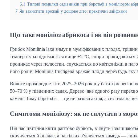
6.1
Типові помилки садівників при боротьбі з моніліозом абр
7
Як захистити врожай у дощове літо: практичні лайфхаки
Що таке моніліоз абрикоса і як він розвива
Грибок Monilinia laxa зимує в муміфікованих плодах, тріщин
температура піднімається вище +5 °C, спори прокидаються й
проникає через пелюстки, спускається по квітконіжці в паг
його родич Monilinia fructigena вражає плоди через будь-яку
Вологе прохолодне літо 2025–2026 років у багатьох регіона
50–70 % у південних садах. Дерево, яке одного разу перехвор
камеді. Тому боротьба — це не разова акція, а система на вес
Симптоми моніліозу: як не сплутати з мор
Під час цвітіння квіти раптово буріють, в’януть і залишают
скручується й опадає, а на гілках з’являється камедь — лип