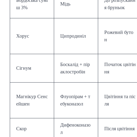
Бордоська сумі
До розпусканн
Мідь
ш 3%
я бруньок
Рожевий буто
Хорус
Ципродиніл
н
Боскалід + пір
Початок цвітін
Сігнум
аклостробін
ня
Магнікур Сенс
Флуопірам + т
Цвітіння та піс
ейшен
ебуконазол
ля
Дифеноконазо
Скор
Після цвітіння
л