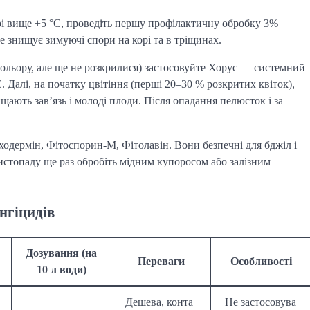
рі вище +5 °C, проведіть першу профілактичну обробку 3%
 знищує зимуючі спори на корі та в тріщинах.
кольору, але ще не розкрилися) застосовуйте Хорус — системний
 Далі, на початку цвітіння (перші 20–30 % розкритих квіток),
ають зав’язь і молоді плоди. Після опадання пелюсток і за
ходермін, Фітоспорин-М, Фітолавін. Вони безпечні для бджіл і
истопаду ще раз обробіть мідним купоросом або залізним
нгіцидів
Дозування (на
Переваги
Особливості
10 л води)
Дешева, конта
Не застосовува