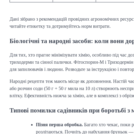
Дані зібрано з рекомендацій провідних агрономічних ресурсі
читайте етикетку та дотримуйтесь норм витрати.
Біологічні та народні засоби: коли вони до
Для тих, хто прагне мінімізувати хімію, особливо під час д
триходерми та сінної палички. Фітоспорин-М і Триходермін 
для запилювачів і людини. Розводьте за інструкцією і повто
Народні рецепти теж мають місце як доповнення. Настій час
або розчин соди (50 г + 50 г мила на 10 л) створюють неспр
влітку. Ефективність нижча за хімію, але в комплексі з обрі
Типові помилки садівників при боротьбі з 
Пізня перша обробка.
Багато хто чекає, поки р
розлітаються. Почніть до набухання бруньок — 