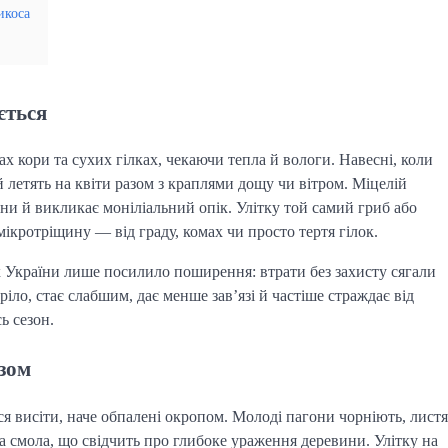
икоса
ється
ах кори та сухих гілках, чекаючи тепла й вологи. Навесні, коли
 летять на квіти разом з краплями дощу чи вітром. Міцелій
они й викликає моніліальний опік. Улітку той самий гриб або
 мікротріщину — від граду, комах чи просто тертя гілок.
х України лише посилило поширення: втрати без захисту сягали
іло, стає слабшим, дає менше зав’язі й частіше страждає від
ь сезон.
озом
ься висіти, наче обпалені окропом. Молоді пагони чорніють, листя
ка смола, що свідчить про глибоке ураження деревини. Улітку на