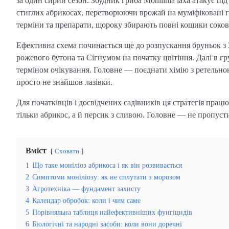
за один сирий сезон. Збудник гриба Monilinia laxa атакує під ч
стиглих абрикосах, перетворюючи врожай на муміфіковані гр
терміни та препарати, щороку збирають повні кошики сокови
Ефективна схема починається ще до розпускання бруньок з 
рожевого бутона та Сігнумом на початку цвітіння. Далі в г
терміном очікування. Головне — поєднати хімію з ретельн
просто не знайшов лазівки.
Для початківців і досвідчених садівників ця стратегія прац
тільки абрикос, а й персик з сливою. Головне — не пропуст
Вміст
Сховати
1
Що таке моніліоз абрикоса і як він розвивається
2
Симптоми моніліозу: як не сплутати з морозом
3
Агротехніка — фундамент захисту
4
Календар обробок: коли і чим саме
5
Порівняльна таблиця найефективніших фунгіцидів
6
Біологічні та народні засоби: коли вони доречні