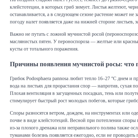
клейстотеции, в которых гриб зимует. Листья желтеют, черн
останавливается, а в следующем сезоне растение может не
погоду налет появляется даже на нижней стороне листьев, х
Важно не путать с ложной мучнистой росой (пероноспорозо
маслянистых пятен. У пероноспороза — желтые или красные 
кусты от тотального поражения.
Причины появления мучнистой росы: что п
Грибок Podosphaera pannosa любит тепло 16–27 °C днем и 
вода на листьях для прорастания спор — напротив, сухая п
Плохая вентиляция в загущенных посадках, тень или полут
стимулирует быстрый рост молодых побегов, которые грибок
Споры разносятся ветром, дождем, на инструментах или оде
почве в виде клейстотеций. Весной при потеплении споры
из-за плохого дренажа или неправильного полива также ос
туманами болезнь появляется ежегодно, если не проводить 