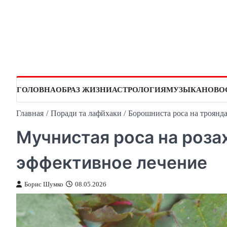
Перейти
к
содержимому
ГОЛОВНА
ОБРАЗ ЖИЗНИ
АСТРОЛОГИЯ
МУЗЫКА
НОВО
Главная
Поради та лафйхаки
Борошниста роса на троянда
Мучнистая роса на роза
эффективное лечение
Борис Шумко
08.05.2026