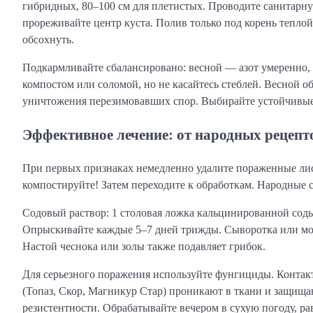
гибридных, 80–100 см для плетистых. Проводите санитарную
прореживайте центр куста. Полив только под корень теплой
обсохнуть.
Подкармливайте сбалансировано: весной — азот умеренно,
компостом или соломой, но не касайтесь стеблей. Весной 
уничтожения перезимовавших спор. Выбирайте устойчивые 
Эффективное лечение: от народных рецеп
При первых признаках немедленно удалите пораженные лист
компостируйте! Затем переходите к обработкам. Народные с
Содовый раствор: 1 столовая ложка кальцинированной соды
Опрыскивайте каждые 5–7 дней трижды. Сыворотка или моло
Настой чеснока или золы также подавляет грибок.
Для серьезного поражения используйте фунгициды. Контак
(Топаз, Скор, Магникур Стар) проникают в ткани и защища
резистентности. Обрабатывайте вечером в сухую погоду, ра