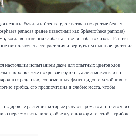
ащая нежные бутоны и блестящую листву в покрытые белым
phaera pannosa (ранее известный как Sphaerotheca pannosa)
, когда вентиляция слабая, а в почве избыток азота. Ранняя
ние позволяют спасти растения и вернуть им пышное цветение
вится настоящим испытанием даже для опытных цветоводов.
елый порошок уже покрывает бутоны, а листья желтеют и
 народных рецептов, современных фунгицидов и устойчивых
логию грибка, его предпочтения и слабые места, чтобы
и здоровые растения, которые радуют ароматом и цветом все
пора пересмотреть полив, обрезку и подкормки, чтобы грибок