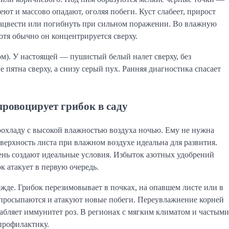
еют и массово опадают, оголяя побеги. Куст слабеет, прирост
 зацвести или погибнуть при сильном поражении. Во влажную
отя обычно он концентрируется сверху.
м). У настоящей — пушистый белый налет сверху, без
пятна сверху, а снизу серый пух. Ранняя диагностика спасает
ровоцирует грибок в саду
прохладу с высокой влажностью воздуха ночью. Ему не нужна
оверхность листа при влажном воздухе идеальна для развития.
ень создают идеальные условия. Избыток азотных удобрений
 атакует в первую очередь.
жде. Грибок перезимовывает в почках, на опавшем листе или в
 просыпаются и атакуют новые побеги. Переувлажнение корней
лабляет иммунитет роз. В регионах с мягким климатом и частыми
профилактику.