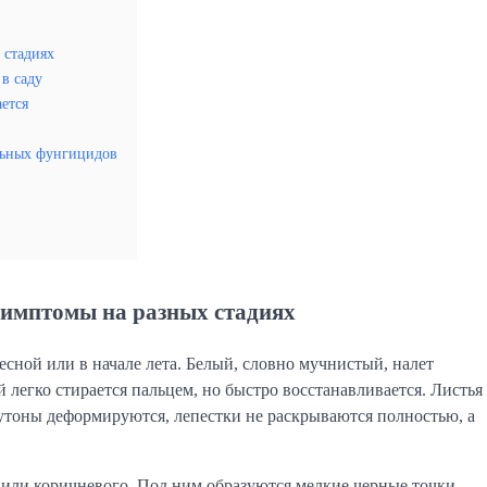
 стадиях
в саду
ется
льных фунгицидов
 симптомы на разных стадиях
сной или в начале лета. Белый, словно мучнистый, налет
легко стирается пальцем, но быстро восстанавливается. Листья
утоны деформируются, лепестки не раскрываются полностью, а
го или коричневого. Под ним образуются мелкие черные точки —