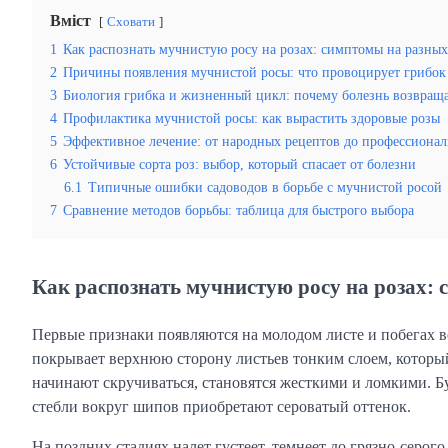
Вміст
Сховати
1
Как распознать мучнистую росу на розах: симптомы на разных
2
Причины появления мучнистой росы: что провоцирует грибок 
3
Биология грибка и жизненный цикл: почему болезнь возвраща
4
Профилактика мучнистой росы: как вырастить здоровые розы
5
Эффективное лечение: от народных рецептов до профессиона
6
Устойчивые сорта роз: выбор, который спасает от болезни
6.1
Типичные ошибки садоводов в борьбе с мучнистой росой
7
Сравнение методов борьбы: таблица для быстрого выбора
Как распознать мучнистую росу на розах:
Первые признаки появляются на молодом листе и побегах ве
покрывает верхнюю сторону листьев тонким слоем, который 
начинают скручиваться, становятся жесткими и ломкими. Б
стебли вокруг шипов приобретают сероватый оттенок.
На поздних стадиях налет густеет, темнеет до грязно-серо