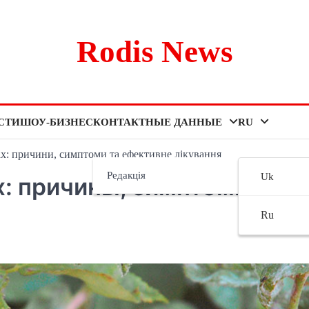
Rodis News
СТИ
ШОУ-БИЗНЕС
КОНТАКТНЫЕ ДАННЫЕ
RU
х: причини, симптоми та ефективне лікування
Редакція
Uk
х: причины, симптомы и
Ru