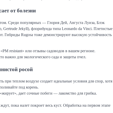
ает от болезни
том. Среди популярных — Глория Дей, Августа Луиза, Блэк
 Gertrude Jekyll), флорибунда типа Leonardo da Vinci. Плетистые
леют. Гибриды Rugosa тоже демонстрируют высокую устойчивость
PM resistant» или отзывы садоводов в вашем регионе.
то важно для экологического сада и защиты пчел.
чнистой росой
ь при теплом воздухе создает идеальные условия для спор, хотя
поливайте под корень.
«жирует», дает сочные побеги — лакомство для грибка.
дут, пока налет покроет весь куст. Обработка на первом этапе