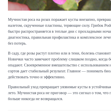
Мучнистая роса на розах поражает кусты внезапно, превр
налетом, скрученные пластины, теряющие силу. Грибок Podos
быстро распространяется в теплые дни с прохладными ночами
диагностика, правильная профилактика и комплексное лече
без потерь.
В саду, где розы растут плотно или в тени, болезнь стано
Новички часто замечают проблему слишком поздно, когда б
опадают. Своевременное вмешательство с использованием
сортов дает стабильный результат. Главное — понимать био
действовать точно и эффективно.
Правильный уход превращает уязвимые кусты в устойчивые 
лето. Мучнистая роса не приговор — это сигнал о том, что 
больше никогда не возвращался.