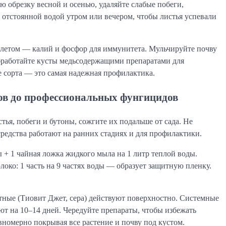
 обрезку весной и осенью, удаляйте слабые побеги,
 отстоянной водой утром или вечером, чтобы листья успевали
 летом — калий и фосфор для иммунитета. Мульчируйте почву
обработайте кусты медьсодержащими препаратами для
сорта — это самая надежная профилактика.
тов до профессиональных фунгицидов
ья, побеги и бутоны, сожгите их подальше от сада. Не
редства работают на ранних стадиях и для профилактики.
 + 1 чайная ложка жидкого мыла на 1 литр теплой воды.
ко: 1 часть на 9 частях воды — образует защитную пленку.
тные (Тиовит Джет, сера) действуют поверхностно. Системные
ют на 10–14 дней. Чередуйте препараты, чтобы избежать
вномерно покрывая все растение и почву под кустом.