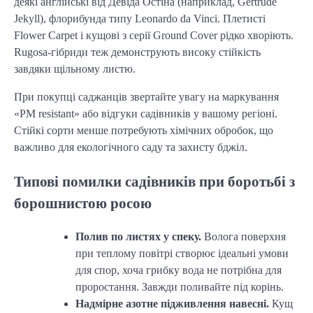
деякі англійські від Девіда Остіна (наприклад, Gertrude
Jekyll), флорибунда типу Leonardo da Vinci. Плетисті
Flower Carpet і кущові з серії Ground Cover рідко хворіють.
Rugosa-гібриди теж демонструють високу стійкість
завдяки щільному листю.
При покупці саджанців звертайте увагу на маркування
«PM resistant» або відгуки садівників у вашому регіоні.
Стійкі сорти менше потребують хімічних обробок, що
важливо для екологічного саду та захисту бджіл.
Типові помилки садівників при боротьбі з
борошнистою росою
Полив по листях у спеку.
Волога поверхня
при теплому повітрі створює ідеальні умови
для спор, хоча грибку вода не потрібна для
проростання. Завжди поливайте під корінь.
Надмірне азотне підживлення навесні.
Кущ