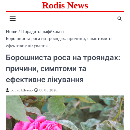
Rodis News
Skip
to
content
Home
Поради та лафйхаки
Борошниста роса на трояндах: причини, симптоми та
ефективне лікування
Борошниста роса на трояндах:
причини, симптоми та
ефективне лікування
Борис Шумко
08.05.2026