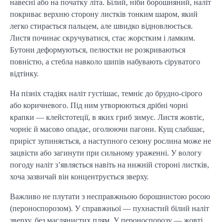
навесні або на початку літа. Білий, ніби борошняний, наліт
покриває верхню сторону листків тонким шаром, який
легко стирається пальцем, але швидко відновлюється.
Листя починає скручуватися, стає жорстким і ламким.
Бутони деформуються, пелюстки не розкриваються
повністю, а стебла навколо шипів набувають сіруватого
відтінку.
На пізніх стадіях наліт густішає, темніє до брудно-сірого
або коричневого. Під ним утворюються дрібні чорні
крапки — клейстотеції, в яких гриб зимує. Листя жовтіє,
чорніє й масово опадає, оголюючи пагони. Кущ слабшає,
приріст зупиняється, а наступного сезону рослина може не
зацвісти або загинути при сильному ураженні. У вологу
погоду наліт з’являється навіть на нижній стороні листків,
хоча зазвичай він концентрується зверху.
Важливо не плутати з несправжньою борошнистою росою
(пероноспорозом). У справжньої — пухнастий білий наліт
зверху, без маслянистих плям. У пероноспорозу — жовті