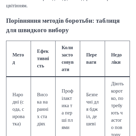
цвітінням.
Порівняння методів боротьби: таблиця
для швидкого вибору
Коли
Ефек
Мето
засто
Пере
Недо
тивні
д
совув
ваги
ліки
сть
ати
Діють
Проф
корот
Наро
Висо
Безпе
ілакт
ко, по
дні (с
ка на
чні дл
ика т
требу
ода, с
ранні
я бдж
а пер
ють ч
ирова
х ста
іл, де
ші пл
астог
тка)
діях
шеві
ями
о пов
тору