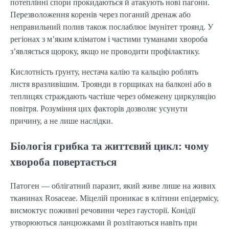
потеплінні спори прокидаються й атакують нові пагони.
Перезволоження коренів через поганий дренаж або
неправильний полив також послаблює імунітет троянд. У
регіонах з м’яким кліматом і частими туманами хвороба
з’являється щороку, якщо не проводити профілактику.
Кислотність ґрунту, нестача калію та кальцію роблять
листя вразливішим. Троянди в горщиках на балконі або в
теплицях страждають частіше через обмежену циркуляцію
повітря. Розуміння цих факторів дозволяє усунути
причину, а не лише наслідки.
Біологія грибка та життєвий цикл: чому
хвороба повертається
Патоген — облігатний паразит, який живе лише на живих
тканинах Rosaceae. Міцелій проникає в клітини епідермісу,
висмоктує поживні речовини через гаусторії. Конідії
утворюються ланцюжками й розлітаються навіть при