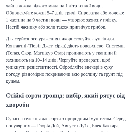
чайна ложка рідкого мила на 1 літр теплої води.
Обприскуйте кожні 5–7 днів тричі. Сироватка або молоко:
1 частина на 9 частин води — утворює захисну плівку.
Настій часнику або золи також пригнічує грибок.
Для серйозного ураження використовуйте фунгіциди.
Контактні (Тіовіт Джет, сірка) діють поверхнево. Системні
(Топаз, Скор, Магнікур Стар) проникають у тканини й
захищають на 10–14 днів. Чергуйте препарати, щоб
уникнути резистентності. Обробляйте ввечері в суху
погоду, рівномірно покриваючи всю рослину та ґрунт під
кущем.
Стійкі сорти троянд: вибір, який рятує від
хвороби
Сучасна селекція дає сорти з природним імунітетом. Серед
популярних — Глорія Дей, Августа Луїза, Блек Баккара,