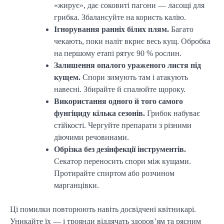
«жирує», дає соковиті пагони — ласощі для
грибка. Збалансуйте на користь калію.
Ігнорування ранніх білих плям.
Багато
чекають, поки наліт вкриє весь кущ. Обробка
на першому етапі рятує 90 % рослин.
Залишення опалого ураженого листя під
кущем.
Спори зимують там і атакують
навесні. Збирайте й спалюйте щороку.
Використання одного й того самого
фунгіциду кілька сезонів.
Грибок набуває
стійкості. Чергуйте препарати з різними
діючими речовинами.
Обрізка без дезінфекції інструментів.
Секатор переносить спори між кущами.
Протирайте спиртом або розчином
марганцівки.
Ці помилки повторюють навіть досвідчені квітникарі.
Уникайте їх — і троянди віддячать здоров’ям та рясним