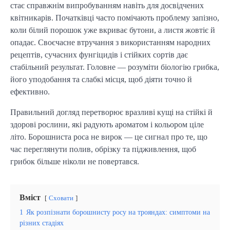
стає справжнім випробуванням навіть для досвідчених
квітникарів. Початківці часто помічають проблему запізно,
коли білий порошок уже вкриває бутони, а листя жовтіє й
опадає. Своєчасне втручання з використанням народних
рецептів, сучасних фунгіцидів і стійких сортів дає
стабільний результат. Головне — розуміти біологію грибка,
його уподобання та слабкі місця, щоб діяти точно й
ефективно.
Правильний догляд перетворює вразливі кущі на стійкі й
здорові рослини, які радують ароматом і кольором ціле
літо. Борошниста роса не вирок — це сигнал про те, що
час переглянути полив, обрізку та підживлення, щоб
грибок більше ніколи не повертався.
Вміст
Сховати
1
Як розпізнати борошнисту росу на трояндах: симптоми на
різних стадіях