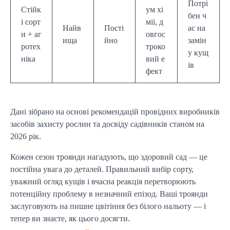
Потрі
Стійк
ум хі
бен ч
і сорт
міі, д
Найв
Пості
ас на
и + аг
овгос
ища
йно
замін
ротех
троко
у кущ
ніка
вий е
ів
фект
Дані зібрано на основі рекомендацій провідних виробників
засобів захисту рослин та досвіду садівників станом на
2026 рік.
Кожен сезон троянди нагадують, що здоровий сад — це
постійна увага до деталей. Правильний вибір сорту,
уважний огляд кущів і вчасна реакція перетворюють
потенційну проблему в незначний епізод. Ваші троянди
заслуговують на пишне цвітіння без білого нальоту — і
тепер ви знаєте, як цього досягти.