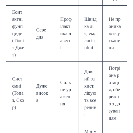
Конт
актні
Проф
Швид
Не пр
фунгі
ілакт
ка ді
оника
Сере
циди
ика н
я, еко
ють у
дня
(Тіові
авесн
логіч
ткани
т Дже
і
ніші
ни
т)
Потрі
Довг
бна р
Сист
ий за
Силь
отаці
емні
Дуже
хист,
не ур
я, обе
(Топа
висок
лікую
ажен
режн
з, Ско
а
ть все
ня
о з до
р)
редин
зуван
і
ням
Мінім