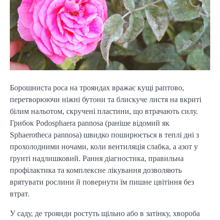
Борошниста роса на трояндах вражає кущі раптово,
перетворюючи ніжні бутони та блискуче листя на вкриті
білим нальотом, скручені пластини, що втрачають силу.
Грибок Podosphaera pannosa (раніше відомий як
Sphaerotheca pannosa) швидко поширюється в теплі дні з
прохолодними ночами, коли вентиляція слабка, а азот у
ґрунті надлишковий. Рання діагностика, правильна
профілактика та комплексне лікування дозволяють
врятувати рослини й повернути їм пишне цвітіння без
втрат.
У саду, де троянди ростуть щільно або в затінку, хвороба