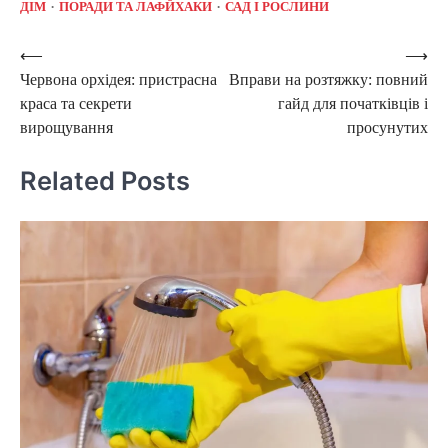
ДІМ
ПОРАДИ ТА ЛАФЙХАКИ
САД І РОСЛИНИ
Post
⟵
⟶
Червона орхідея: пристрасна
Вправи на розтяжку: повний
navigation
краса та секрети
гайд для початківців і
вирощування
просунутих
Related Posts