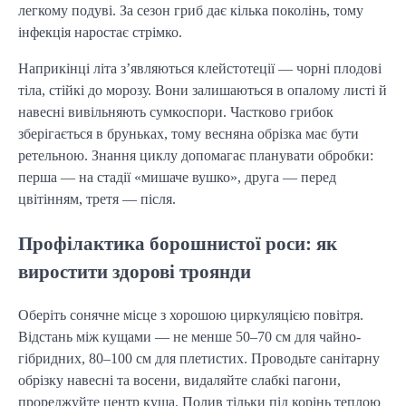
легкому подуві. За сезон гриб дає кілька поколінь, тому
інфекція наростає стрімко.
Наприкінці літа з’являються клейстотеції — чорні плодові
тіла, стійкі до морозу. Вони залишаються в опалому листі й
навесні вивільняють сумкоспори. Частково грибок
зберігається в бруньках, тому весняна обрізка має бути
ретельною. Знання циклу допомагає планувати обробки:
перша — на стадії «мишаче вушко», друга — перед
цвітінням, третя — після.
Профілактика борошнистої роси: як
виростити здорові троянди
Оберіть сонячне місце з хорошою циркуляцією повітря.
Відстань між кущами — не менше 50–70 см для чайно-
гібридних, 80–100 см для плетистих. Проводьте санітарну
обрізку навесні та восени, видаляйте слабкі пагони,
прореджуйте центр куща. Полив тільки під корінь теплою