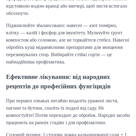
відстояною водою вранці або ввечері, щоб листя встигало
обсохнути.
Підживлюйте збалансовано: навесні — азот помірно,
влітку — калій і фосфор для імунітету. Мульчуйте ґрунт
компостом або соломою, але не торкайтеся стебел. Навесні
обробіть кущі мідьвмісними препаратами для знищення
перезимувалих спор. Вибирайте стійкі сорти — це
найнадійніша профілактика.
Ефективне лікування: від народних
рецептів до професійних фунгіцидів
При перших ознаках негайно видаліть уражені листя,
пагони та бутони, спаліть їх подалі від саду. Не
компостуйте! Потім переходьте до обробок. Народні засоби
працюють на ранніх стадіях і для профілактики.
Содовий розчин: 1 столова ложка кальцинованої соди + 1