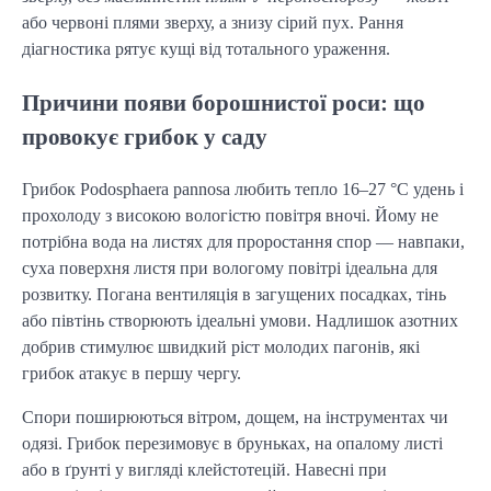
або червоні плями зверху, а знизу сірий пух. Рання
діагностика рятує кущі від тотального ураження.
Причини появи борошнистої роси: що
провокує грибок у саду
Грибок Podosphaera pannosa любить тепло 16–27 °C удень і
прохолоду з високою вологістю повітря вночі. Йому не
потрібна вода на листях для проростання спор — навпаки,
суха поверхня листя при вологому повітрі ідеальна для
розвитку. Погана вентиляція в загущених посадках, тінь
або півтінь створюють ідеальні умови. Надлишок азотних
добрив стимулює швидкий ріст молодих пагонів, які
грибок атакує в першу чергу.
Спори поширюються вітром, дощем, на інструментах чи
одязі. Грибок перезимовує в бруньках, на опалому листі
або в ґрунті у вигляді клейстотецій. Навесні при