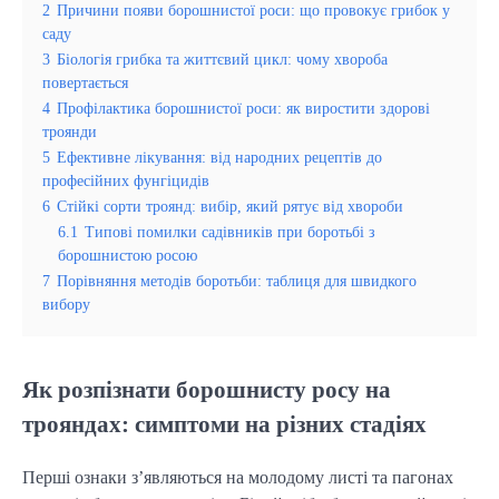
2
Причини появи борошнистої роси: що провокує грибок у
саду
3
Біологія грибка та життєвий цикл: чому хвороба
повертається
4
Профілактика борошнистої роси: як виростити здорові
троянди
5
Ефективне лікування: від народних рецептів до
професійних фунгіцидів
6
Стійкі сорти троянд: вибір, який рятує від хвороби
6.1
Типові помилки садівників при боротьбі з
борошнистою росою
7
Порівняння методів боротьби: таблиця для швидкого
вибору
Як розпізнати борошнисту росу на
трояндах: симптоми на різних стадіях
Перші ознаки з’являються на молодому листі та пагонах