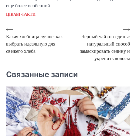
еще более особенной.
ЦІКАВІ ФАКТИ
Навигация
⟵
⟶
Какая хлебница лучше: как
Черный чай от седины:
по
выбрать идеальную для
натуральный способ
записям
свежего хлеба
замаскировать седину и
укрепить волосы
Связанные записи