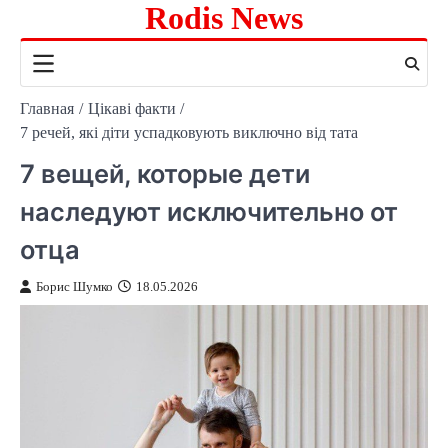
Rodis News
Перейти
к
содержимому
Главная
Цікаві факти
7 речей, які діти успадковують виключно від тата
7 вещей, которые дети
наследуют исключительно от
отца
Борис Шумко
18.05.2026