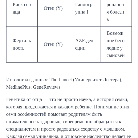
Риск сер
Гаплогр
ронарна
Отец (Y)
дца
уппа I
я болезн
ь
Возмож
Фертиль
AZF-дел
ное бесп
Отец (Y)
ность
еции
лодие у
сыновей
Источники данных: The Lancet (Университет Лестера),
MedlinePlus, GeneReviews.
Генетика от отца — это не просто наука, а история семьи,
которая продолжается в каждом ребенке. Понимание этих
семи особенностей помогает родителям быть
внимательнее к здоровью, своевременно обращаться к
специалистам и просто радоваться сходству с малышом.
Каждая семья уникальна, и отцовское наследство делает ее