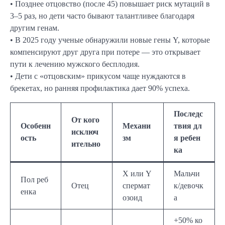
• Позднее отцовство (после 45) повышает риск мутаций в
3–5 раз, но дети часто бывают талантливее благодаря
другим генам.
• В 2025 году ученые обнаружили новые гены Y, которые
компенсируют друг друга при потере — это открывает
пути к лечению мужского бесплодия.
• Дети с «отцовским» прикусом чаще нуждаются в
брекетах, но ранняя профилактика дает 90% успеха.
Последс
От кого
Особенн
Механи
твия дл
исключ
ость
зм
я ребен
ительно
ка
X или Y
Мальчи
Пол реб
Отец
спермат
к/девочк
енка
озоид
а
+50% ко