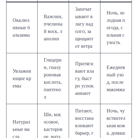
Запечат
Ночь, хо
Вазелин,
ывают в
Окклюз
лодная п
пчелины
лагу над
ивные б
огода, с
й воск, л
олго, за
альзамы
ильная с
анолин
щищают
ухость
от ветра
Глицери
Притяги
н, гиалу
Ежеднев
Увлажня
вают вла
роновая
ный ухо
ющие кр
гу, быст
кислота,
д, после
емы
ро успок
пантено
макияжа
аивают
л
Питают,
Ночь, чу
Ши, кок
восстана
вствител
Натурал
осовое,
вливают
ьная кож
ьные ма
касторов
барьер, г
а, домаш
сла
ое, вита