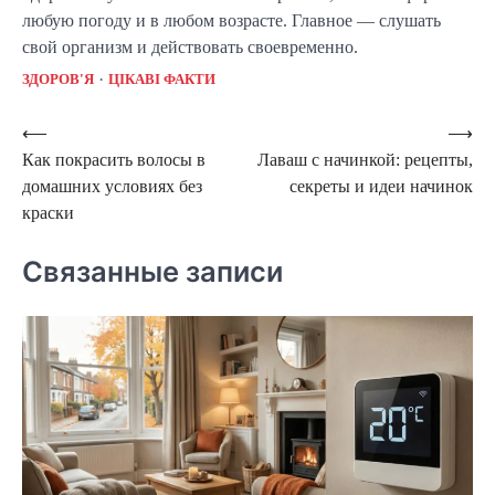
любую погоду и в любом возрасте. Главное — слушать
свой организм и действовать своевременно.
ЗДОРОВ'Я
ЦІКАВІ ФАКТИ
Навигация
⟵
⟶
Как покрасить волосы в
Лаваш с начинкой: рецепты,
по
домашних условиях без
секреты и идеи начинок
записям
краски
Связанные записи