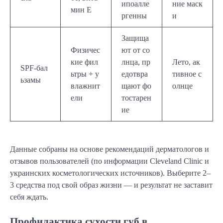
ипоалле
ние маск
мин Е
ргенны
и
Защища
Физичес
ют от со
кие фил
лнца, пр
Лето, ак
SPF-бал
ьтры + у
едотвра
тивное с
ьзамы
влажнит
щают фо
олнце
ели
тостарен
ие
Данные собраны на основе рекомендаций дерматологов и
отзывов пользователей (по информации Cleveland Clinic и
украинских косметологических источников). Выберите 2–
3 средства под свой образ жизни — и результат не заставит
себя ждать.
Профилактика сухости губ в