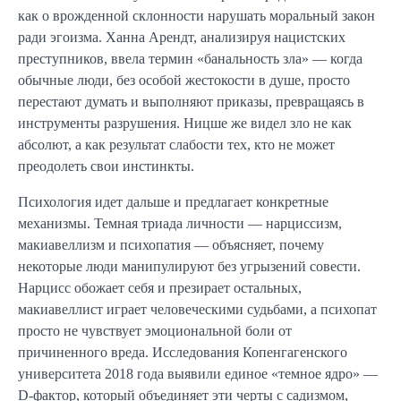
как о врожденной склонности нарушать моральный закон
ради эгоизма. Ханна Арендт, анализируя нацистских
преступников, ввела термин «банальность зла» — когда
обычные люди, без особой жестокости в душе, просто
перестают думать и выполняют приказы, превращаясь в
инструменты разрушения. Ницше же видел зло не как
абсолют, а как результат слабости тех, кто не может
преодолеть свои инстинкты.
Психология идет дальше и предлагает конкретные
механизмы. Темная триада личности — нарциссизм,
макиавеллизм и психопатия — объясняет, почему
некоторые люди манипулируют без угрызений совести.
Нарцисс обожает себя и презирает остальных,
макиавеллист играет человеческими судьбами, а психопат
просто не чувствует эмоциональной боли от
причиненного вреда. Исследования Копенгагенского
университета 2018 года выявили единое «темное ядро» —
D-фактор, который объединяет эти черты с садизмом,