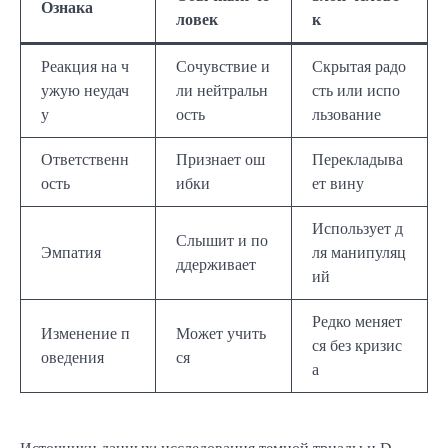
Ознака
ловек
к
Реакция на ч
Сочувствие и
Скрытая радо
ужую неудач
ли нейтральн
сть или испо
у
ость
льзование
Ответственн
Признает ош
Перекладыва
ость
ибки
ет вину
Использует д
Слышит и по
Эмпатия
ля манипуляц
ддерживает
ий
Редко меняет
Изменение п
Может учить
ся без кризис
оведения
ся
а