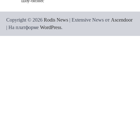
Шоу-бизнес
Copyright © 2026
Rodis News
| Extensive News от
Ascendoor
| На платформе
WordPress
.