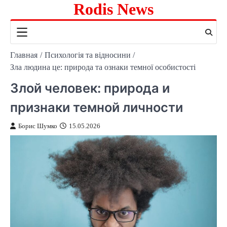
Rodis News
Перейти
к
содержимому
Главная
Психологія та відносини
Зла людина це: природа та ознаки темної особистості
Злой человек: природа и
признаки темной личности
Борис Шумко
15.05.2026