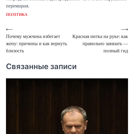
перемирия.
ПОЛІТИКА
Навигация
⟵
⟶
Почему мужчина избегает
Красная нитка на руке: как
по
жену: причины и как вернуть
правильно завязать —
записям
близость
полный гид
Связанные записи