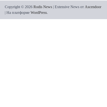
Copyright © 2026
Rodis News
| Extensive News от
Ascendoor
| На платформе
WordPress
.