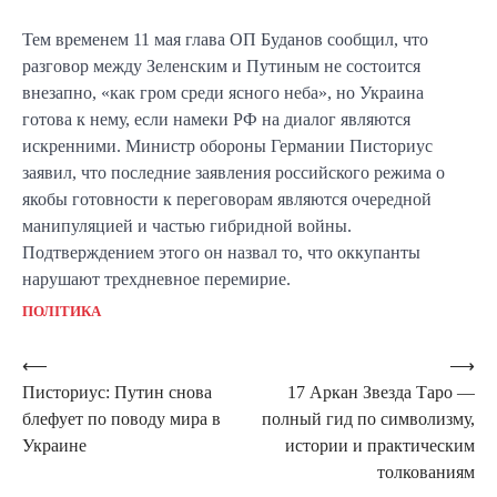
Тем временем 11 мая глава ОП Буданов сообщил, что
разговор между Зеленским и Путиным не состоится
внезапно, «как гром среди ясного неба», но Украина
готова к нему, если намеки РФ на диалог являются
искренними. Министр обороны Германии Писториус
заявил, что последние заявления российского режима о
якобы готовности к переговорам являются очередной
манипуляцией и частью гибридной войны.
Подтверждением этого он назвал то, что оккупанты
нарушают трехдневное перемирие.
ПОЛІТИКА
Навигация
⟵
⟶
Писториус: Путин снова
17 Аркан Звезда Таро —
по
блефует по поводу мира в
полный гид по символизму,
записям
Украине
истории и практическим
толкованиям