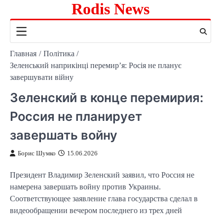
Rodis News
Перейти
к
содержимому
Главная
Політика
Зеленський наприкінці перемир’я: Росія не планує
завершувати війну
Зеленский в конце перемирия:
Россия не планирует
завершать войну
Борис Шумко
15.06.2026
Президент Владимир Зеленский заявил, что Россия не
намерена завершать войну против Украины.
Соответствующее заявление глава государства сделал в
видеообращении вечером последнего из трех дней