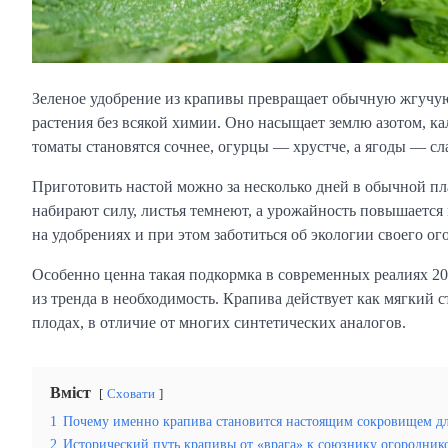
Зеленое удобрение из крапивы превращает обычную жгучую
растения без всякой химии. Оно насыщает землю азотом, к
томаты становятся сочнее, огурцы — хрустче, а ягоды — сл
Приготовить настой можно за несколько дней в обычной пла
набирают силу, листья темнеют, а урожайность повышается 
на удобрениях и при этом заботиться об экологии своего ог
Особенно ценна такая подкормка в современных реалиях 202
из тренда в необходимость. Крапива действует как мягкий с
плодах, в отличие от многих синтетических аналогов.
Вміст
Сховати
1
Почему именно крапива становится настоящим сокровищем дл
2
Исторический путь крапивы от «врага» к союзнику огородник