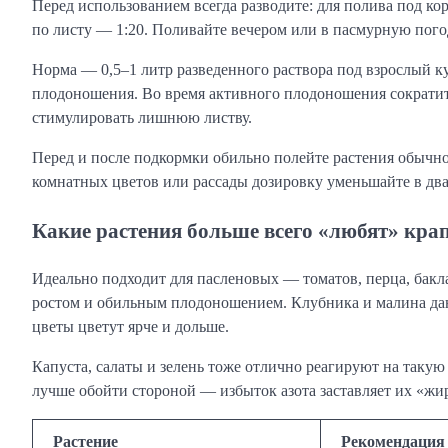
Перед использованием всегда разводите: для полива под кор
по листу — 1:20. Поливайте вечером или в пасмурную погод
Норма — 0,5–1 литр разведенного раствора под взрослый кус
плодоношения. Во время активного плодоношения сократите
стимулировать лишнюю листву.
Перед и после подкормки обильно полейте растения обычно
комнатных цветов или рассады дозировку уменьшайте в два 
Какие растения больше всего «любят» кра
Идеально подходит для пасленовых — томатов, перца, бакл
ростом и обильным плодоношением. Клубника и малина даю
цветы цветут ярче и дольше.
Капуста, салаты и зелень тоже отлично реагируют на такую 
лучше обойти стороной — избыток азота заставляет их «жи
Растение
Рекомендация