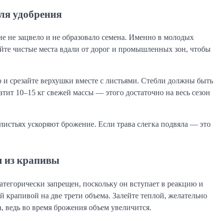
для удобрения
ие не зацвело и не образовало семена. Именно в молодых
йте чистые места вдали от дорог и промышленных зон, чтобы
 и срезайте верхушки вместе с листьями. Стебли должны быть
тит 10–15 кг свежей массы — этого достаточно на весь сезон
листьях ускоряют брожение. Если трава слегка подвяла — это
я из крапивы
тегорически запрещен, поскольку он вступает в реакцию и
 крапивой на две трети объема. Залейте теплой, желательно
а, ведь во время брожения объем увеличится.