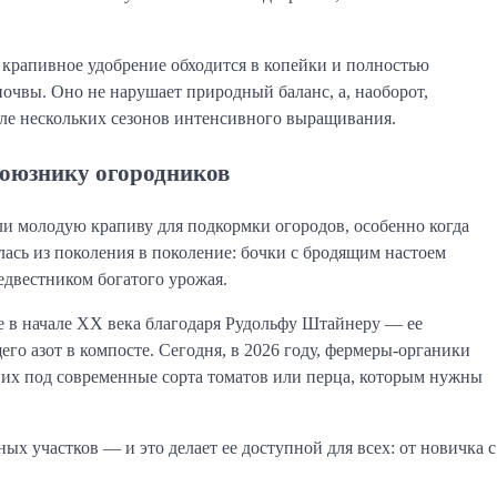
крапивное удобрение обходится в копейки и полностью
почвы. Оно не нарушает природный баланс, а, наоборот,
сле нескольких сезонов интенсивного выращивания.
союзнику огородников
ли молодую крапиву для подкормки огородов, особенно когда
ась из поколения в поколение: бочки с бродящим настоем
редвестником богатого урожая.
е в начале XX века благодаря Рудольфу Штайнеру — ее
его азот в компосте. Сегодня, в 2026 году, фермеры-органики
 их под современные сорта томатов или перца, которым нужны
х участков — и это делает ее доступной для всех: от новичка с