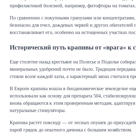
профилактикой болезней, например, фитофторы на томатах.
По сравнению с покупными гранулами или концентратами, 
безопасно для пчел, дождевых червей и других обитателей 
восстанавливает его, особенно на истощенных участках по
Исторический путь крапивы от «врага» к 
Еще столетие назад крестьяне на Полесье и Подолье собира
минеральных удобрений почти не было. Традиция передавал
стояли возле каждой хаты, а характерный запах считался п
В Европе крапива вошла в биодинамическое земледелие ещ
использовали как основу для препарата 504, стабилизирующ
вновь обращаются к этим проверенным методам, адаптируя
натуральные стимуляторы.
Крапива растет повсюду — от лесных опушек до приусадебны
парой грядок до опытного дачника с большим хозяйством.