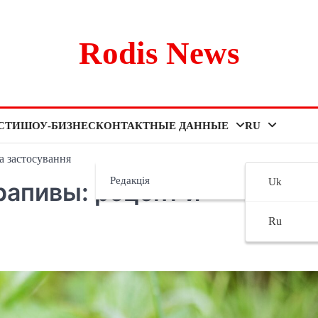
Rodis News
СТИ
ШОУ-БИЗНЕС
КОНТАКТНЫЕ ДАННЫЕ
RU
а застосування
Редакція
Uk
рапивы: рецепт и
Ru