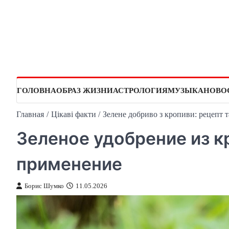
Перейти
к
содержимому
ГОЛОВНА
ОБРАЗ ЖИЗНИ
АСТРОЛОГИЯ
МУЗЫКА
НОВО
Главная
Цікаві факти
Зелене добриво з кропиви: рецепт т
Зеленое удобрение из к
применение
Борис Шумко
11.05.2026