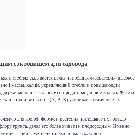
ящим сокровищем для садовода
тьях и стеблях скрывается целая природная лаборатория: высокое
еленой массы, калий, укрепляющий стебли и повышающий
, поддерживающие фотосинтез и предотвращающие хлороз. Железо
ие кислоты и витамины (A, B, K) усиливают иммунитет к
вояемую для корней форму, и растения поглощают их гораздо
флору грунта, делая его более живым и плодородным. Именно
нием» — оно служит не только подкормкой, но и