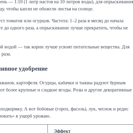
ень — 1:10 (1 литр настоя на 10 литров воды), для опрыскивани
у, чтобы капли не обожгли листья на солнце.
т томатов или огурцов. Частота: 1–2 раза в месяц до начала
 до одного раза, а опрыскивание лучше прекратить, чтобы не
й водой — так корни лучше усвоят питательные вещества. Для
раза.
пивное удобрение
ажанов, картофеля. Огурцы, кабачки и тыквы радуют бурным
т более крупные и сладкие ягоды. Розы и другие декоративные
подкормку. А вот бобовые (горох, фасоль), лук, чеснок и редис
ровать» в ущерб урожаю.
Эффект