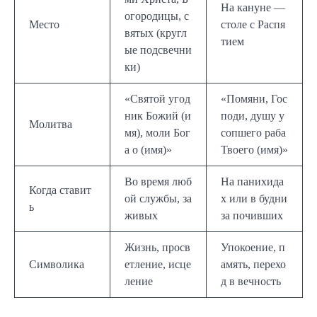
На кануне —
огородицы, с
Место
столе с Распя
вятых (кругл
тием
ые подсвечни
ки)
«Святой угод
«Помяни, Гос
ник Божий (и
поди, душу у
Молитва
мя), моли Бог
сопшего раба
а о (имя)»
Твоего (имя)»
Во время люб
На панихида
Когда ставит
ой службы, за
х или в будни
ь
живых
за почивших
Жизнь, просв
Упокоение, п
Символика
етление, исце
амять, перехо
ление
д в вечность