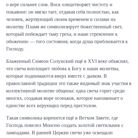
о вере сильнее слов. Воск олицетворяет чистоту и
покаяние: он мягко тает, отдавая себя полностью, как
человек, жертвующий своим временем и силами на
молитву. Пламя же символизирует божественный свет,
который побеждает тьму греха, и наше стремление к
обожению — того состояния, когда душа приближается к
Господу.
Блаженный Симеон Солунский ещё в XVI веке объяснял,
что свеча воплощает любовь к Богу и наши молитвы,
которые поднимаются вверх вместе с дымом. В
православной традиции это также видимый знак участия в
коллективной молитве общины: одна свеча горит среди
многих, создавая море огоньков, которое напоминает о
единстве всех верующих перед престолом.
Такая символика коренится ещё в Ветхом Завете, где
Господь повелел Моисею создать золотой светильник с
лампадами. В ранней Церкви свечи уже освещали