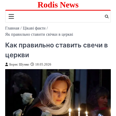
Rodis News
Перейти
к
содержимому
Главная
Цікаві факти
Як правильно ставити свічки в церкві
Как правильно ставить свечи в
церкви
Борис Шумко
18.05.2026