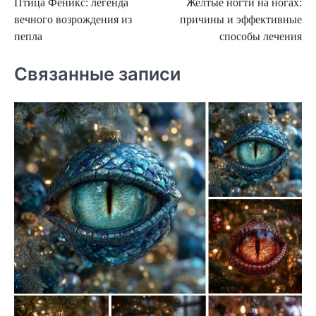
Птица Феникс: легенда
Желтые ногти на ногах:
по
вечного возрождения из
причины и эффективные
записям
пепла
способы лечения
Связанные записи